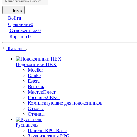
Поиск
Войти
Сравнение
0
Отложенные
0
Корзина
0
Каталог
Подоконники ПВХ
Moeller
Danke
Estera
Витраж
МастерПласт
Россия ЭЛЕКС
Комплектующие для подоконников
Откосы
Отливы
Руспанель
Панели RPG Basic
Звукоизоляция RPG