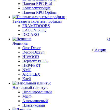
Панели RPG Real
Комплектующие
Панели RPG Optima
Теневые и скрытые профили
FRAMEDOORS
LACONISTIQ
DECARO
О
Лепнина
Orac Decor
Акции
Decor-Dizayn
HIWOOD
Перфект PLUS
ПЕРФЕКТ
NMC
ARTFLEX
Клей
Напольный плинтус
Шпонированный
МДФ
Алюминиевый
Пластиковый