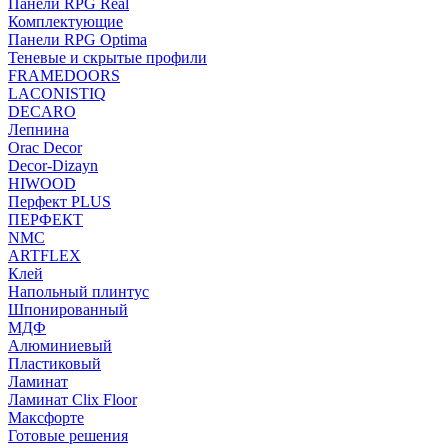
Панели RPG Real
Комплектующие
Панели RPG Optima
Теневые и скрытые профили
FRAMEDOORS
LACONISTIQ
DECARO
Лепнина
Orac Decor
Decor-Dizayn
HIWOOD
Перфект PLUS
ПЕРФЕКТ
NMC
ARTFLEX
Клей
Напольный плинтус
Шпонированный
МДФ
Алюминиевый
Пластиковый
Ламинат
Ламинат Clix Floor
Максфорте
Готовые решения