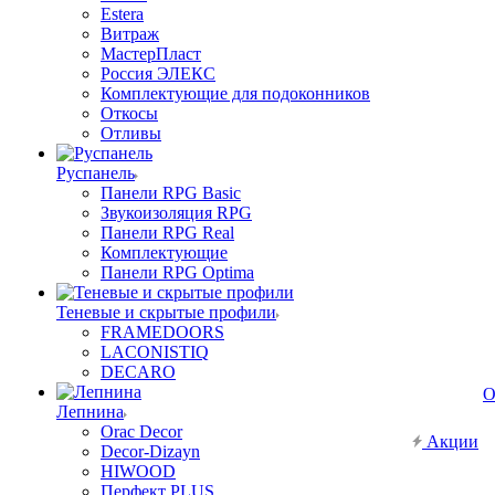
Estera
Витраж
МастерПласт
Россия ЭЛЕКС
Комплектующие для подоконников
Откосы
Отливы
Руспанель
Панели RPG Basic
Звукоизоляция RPG
Панели RPG Real
Комплектующие
Панели RPG Optima
Теневые и скрытые профили
FRAMEDOORS
LACONISTIQ
DECARO
О
Лепнина
Orac Decor
Акции
Decor-Dizayn
HIWOOD
Перфект PLUS