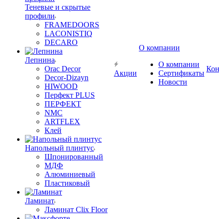
Теневые и скрытые
профили
FRAMEDOORS
LACONISTIQ
DECARO
О компании
Лепнина
О компании
Orac Decor
Кон
Акции
Сертификаты
Decor-Dizayn
Новости
HIWOOD
Перфект PLUS
ПЕРФЕКТ
NMC
ARTFLEX
Клей
Напольный плинтус
Шпонированный
МДФ
Алюминиевый
Пластиковый
Ламинат
Ламинат Clix Floor