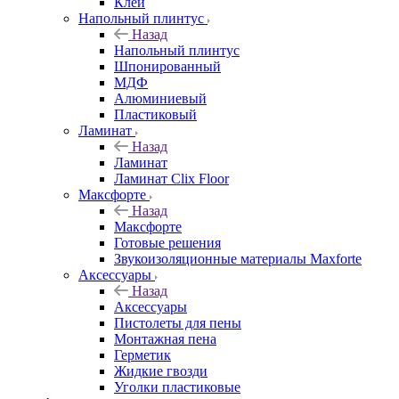
Клей
Напольный плинтус
Назад
Напольный плинтус
Шпонированный
МДФ
Алюминиевый
Пластиковый
Ламинат
Назад
Ламинат
Ламинат Clix Floor
Максфорте
Назад
Максфорте
Готовые решения
Звукоизоляционные материалы Maxforte
Аксессуары
Назад
Аксессуары
Пистолеты для пены
Монтажная пена
Герметик
Жидкие гвозди
Уголки пластиковые