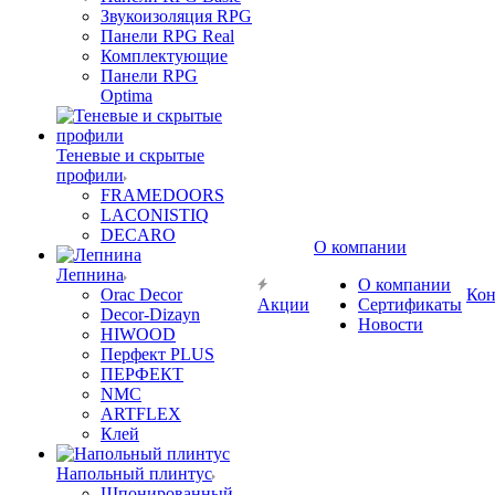
Звукоизоляция RPG
Панели RPG Real
Комплектующие
Панели RPG
Optima
Теневые и скрытые
профили
FRAMEDOORS
LACONISTIQ
DECARO
О компании
Лепнина
О компании
Orac Decor
Кон
Акции
Сертификаты
Decor-Dizayn
Новости
HIWOOD
Перфект PLUS
ПЕРФЕКТ
NMC
ARTFLEX
Клей
Напольный плинтус
Шпонированный