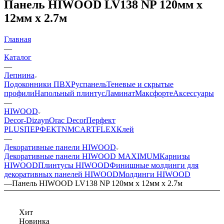
Панель HIWOOD LV138 NP 120мм х
12мм х 2.7м
Главная
—
Каталог
—
Лепнина
Подоконники ПВХ
Руспанель
Теневые и скрытые
профили
Напольный плинтус
Ламинат
Максфорте
Аксессуары
—
HIWOOD
Decor-Dizayn
Orac Decor
Перфект
PLUS
ПЕРФЕКТ
NMC
ARTFLEX
Клей
—
Декоративные панели HIWOOD
Декоративные панели HIWOOD MAXIMUM
Карнизы
HIWOOD
Плинтусы HIWOOD
Финишные молдинги для
декоративных панелей HIWOOD
Молдинги HIWOOD
—
Панель HIWOOD LV138 NP 120мм х 12мм х 2.7м
Хит
Новинка