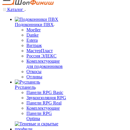
Каталог
Подоконники ПВХ
Moeller
Danke
Estera
Витраж
МастерПласт
Россия ЭЛЕКС
Комплектующие
для подоконников
Откосы
Отливы
Руспанель
Панели RPG Basic
Звукоизоляция RPG
Панели RPG Real
Комплектующие
Панели RPG
Optima