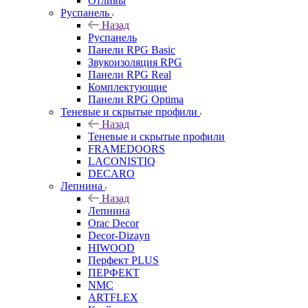
Отливы
Руспанель
Назад
Руспанель
Панели RPG Basic
Звукоизоляция RPG
Панели RPG Real
Комплектующие
Панели RPG Optima
Теневые и скрытые профили
Назад
Теневые и скрытые профили
FRAMEDOORS
LACONISTIQ
DECARO
Лепнина
Назад
Лепнина
Orac Decor
Decor-Dizayn
HIWOOD
Перфект PLUS
ПЕРФЕКТ
NMC
ARTFLEX