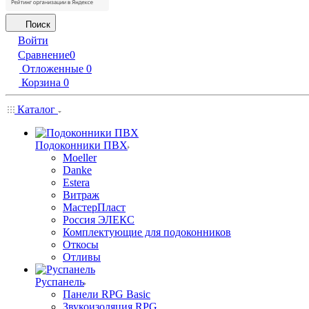
Поиск
Войти
Сравнение
0
Отложенные
0
Корзина
0
Каталог
Подоконники ПВХ
Moeller
Danke
Estera
Витраж
МастерПласт
Россия ЭЛЕКС
Комплектующие для подоконников
Откосы
Отливы
Руспанель
Панели RPG Basic
Звукоизоляция RPG