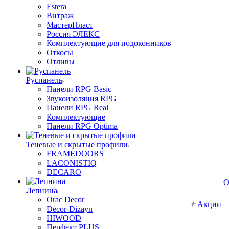
Estera
Витраж
МастерПласт
Россия ЭЛЕКС
Комплектующие для подоконников
Откосы
Отливы
Руспанель
Панели RPG Basic
Звукоизоляция RPG
Панели RPG Real
Комплектующие
Панели RPG Optima
Теневые и скрытые профили
FRAMEDOORS
LACONISTIQ
DECARO
О
Лепнина
Orac Decor
Акции
Decor-Dizayn
HIWOOD
Перфект PLUS