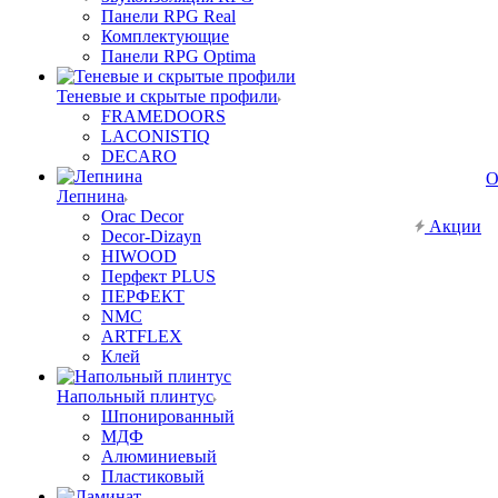
Панели RPG Real
Комплектующие
Панели RPG Optima
Теневые и скрытые профили
FRAMEDOORS
LACONISTIQ
DECARO
О
Лепнина
Orac Decor
Акции
Decor-Dizayn
HIWOOD
Перфект PLUS
ПЕРФЕКТ
NMC
ARTFLEX
Клей
Напольный плинтус
Шпонированный
МДФ
Алюминиевый
Пластиковый