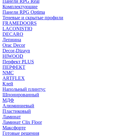
Панели RPG Real
Комплектующие
Панели RPG Optima
Теневые и скрытые профили
FRAMEDOORS
LACONISTIQ
DECARO
Лепнина
Orac Decor
Decor-Dizayn
HIWOOD
Перфект PLUS
ПЕРФЕКТ
NMC
ARTFLEX
Клей
Напольный плинтус
Шпонированный
МДФ
Алюминиевый
Пластиковый
Ламинат
Ламинат Clix Floor
Максфорте
Готовые решения