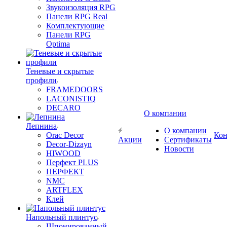
Звукоизоляция RPG
Панели RPG Real
Комплектующие
Панели RPG
Optima
Теневые и скрытые
профили
FRAMEDOORS
LACONISTIQ
DECARO
О компании
Лепнина
О компании
Orac Decor
Кон
Акции
Сертификаты
Decor-Dizayn
Новости
HIWOOD
Перфект PLUS
ПЕРФЕКТ
NMC
ARTFLEX
Клей
Напольный плинтус
Шпонированный