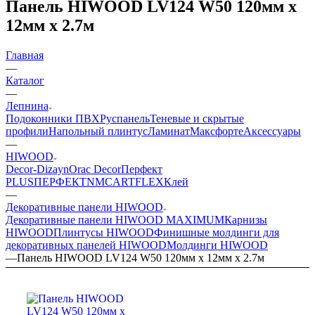
Панель HIWOOD LV124 W50 120мм х
12мм х 2.7м
Главная
—
Каталог
—
Лепнина
Подоконники ПВХ
Руспанель
Теневые и скрытые
профили
Напольный плинтус
Ламинат
Максфорте
Аксессуары
—
HIWOOD
Decor-Dizayn
Orac Decor
Перфект
PLUS
ПЕРФЕКТ
NMC
ARTFLEX
Клей
—
Декоративные панели HIWOOD
Декоративные панели HIWOOD MAXIMUM
Карнизы
HIWOOD
Плинтусы HIWOOD
Финишные молдинги для
декоративных панелей HIWOOD
Молдинги HIWOOD
—
Панель HIWOOD LV124 W50 120мм х 12мм х 2.7м