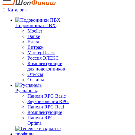
Каталог
Подоконники ПВХ
Moeller
Danke
Estera
Витраж
МастерПласт
Россия ЭЛЕКС
Комплектующие
для подоконников
Откосы
Отливы
Руспанель
Панели RPG Basic
Звукоизоляция RPG
Панели RPG Real
Комплектующие
Панели RPG
Optima