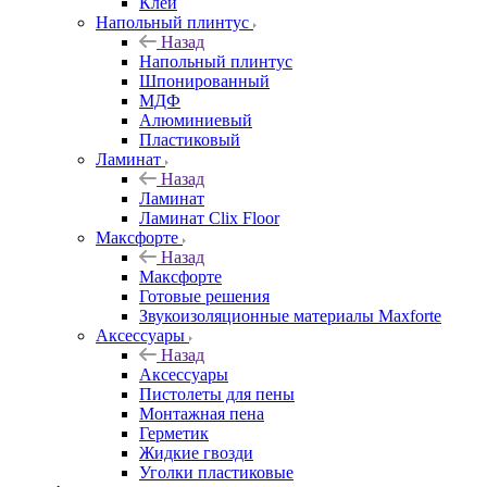
Клей
Напольный плинтус
Назад
Напольный плинтус
Шпонированный
МДФ
Алюминиевый
Пластиковый
Ламинат
Назад
Ламинат
Ламинат Clix Floor
Максфорте
Назад
Максфорте
Готовые решения
Звукоизоляционные материалы Maxforte
Аксессуары
Назад
Аксессуары
Пистолеты для пены
Монтажная пена
Герметик
Жидкие гвозди
Уголки пластиковые