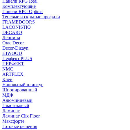
Панели RPG Real
Комплектующие
Панели RPG Optima
Теневые и скрытые профили
FRAMEDOORS
LACONISTIQ
DECARO
Лепнина
Orac Decor
Decor-Dizayn
HIWOOD
Перфект PLUS
ПЕРФЕКТ
NMC
ARTFLEX
Клей
Напольный плинтус
Шпонированный
МДФ
Алюминиевый
Пластиковый
Ламинат
Ламинат Clix Floor
Максфорте
Готовые решения