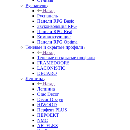
Отливы
Руспанель
Назад
Руспанель
Панели RPG Basic
Звукоизоляция RPG
Панели RPG Real
Комплектующие
Панели RPG Optima
Теневые и скрытые профили
Назад
Теневые и скрытые профили
FRAMEDOORS
LACONISTIQ
DECARO
Лепнина
Назад
Лепнина
Orac Decor
Decor-Dizayn
HIWOOD
Перфект PLUS
ПЕРФЕКТ
NMC
ARTFLEX