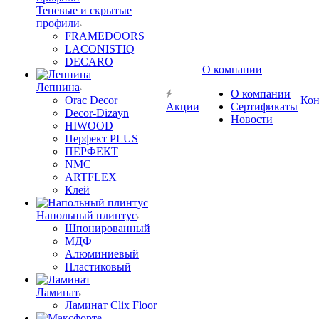
Теневые и скрытые
профили
FRAMEDOORS
LACONISTIQ
DECARO
О компании
Лепнина
О компании
Orac Decor
Кон
Акции
Сертификаты
Decor-Dizayn
Новости
HIWOOD
Перфект PLUS
ПЕРФЕКТ
NMC
ARTFLEX
Клей
Напольный плинтус
Шпонированный
МДФ
Алюминиевый
Пластиковый
Ламинат
Ламинат Clix Floor