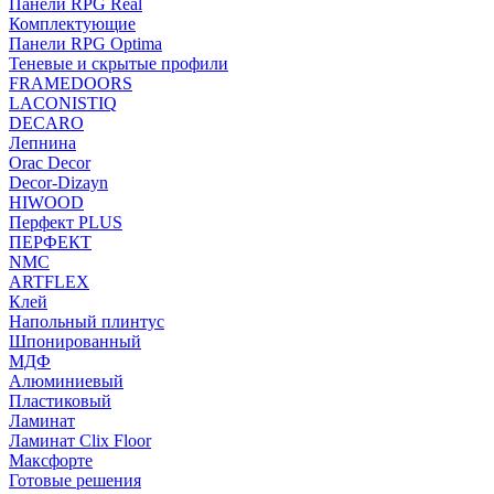
Панели RPG Real
Комплектующие
Панели RPG Optima
Теневые и скрытые профили
FRAMEDOORS
LACONISTIQ
DECARO
Лепнина
Orac Decor
Decor-Dizayn
HIWOOD
Перфект PLUS
ПЕРФЕКТ
NMC
ARTFLEX
Клей
Напольный плинтус
Шпонированный
МДФ
Алюминиевый
Пластиковый
Ламинат
Ламинат Clix Floor
Максфорте
Готовые решения