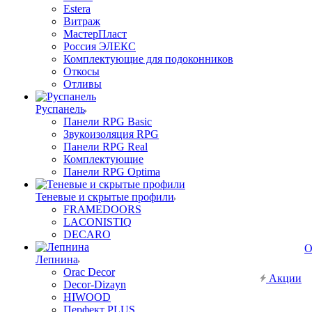
Estera
Витраж
МастерПласт
Россия ЭЛЕКС
Комплектующие для подоконников
Откосы
Отливы
Руспанель
Панели RPG Basic
Звукоизоляция RPG
Панели RPG Real
Комплектующие
Панели RPG Optima
Теневые и скрытые профили
FRAMEDOORS
LACONISTIQ
DECARO
О
Лепнина
Orac Decor
Акции
Decor-Dizayn
HIWOOD
Перфект PLUS