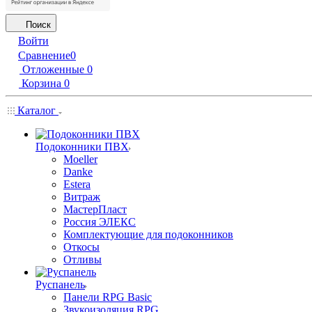
Поиск
Войти
Сравнение
0
Отложенные
0
Корзина
0
Каталог
Подоконники ПВХ
Moeller
Danke
Estera
Витраж
МастерПласт
Россия ЭЛЕКС
Комплектующие для подоконников
Откосы
Отливы
Руспанель
Панели RPG Basic
Звукоизоляция RPG