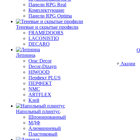
Панели RPG Real
Комплектующие
Панели RPG Optima
Теневые и скрытые профили
FRAMEDOORS
LACONISTIQ
DECARO
О
Лепнина
Orac Decor
Акции
Decor-Dizayn
HIWOOD
Перфект PLUS
ПЕРФЕКТ
NMC
ARTFLEX
Клей
Напольный плинтус
Шпонированный
МДФ
Алюминиевый
Пластиковый