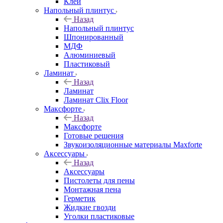
Клей
Напольный плинтус
Назад
Напольный плинтус
Шпонированный
МДФ
Алюминиевый
Пластиковый
Ламинат
Назад
Ламинат
Ламинат Clix Floor
Максфорте
Назад
Максфорте
Готовые решения
Звукоизоляционные материалы Maxforte
Аксессуары
Назад
Аксессуары
Пистолеты для пены
Монтажная пена
Герметик
Жидкие гвозди
Уголки пластиковые