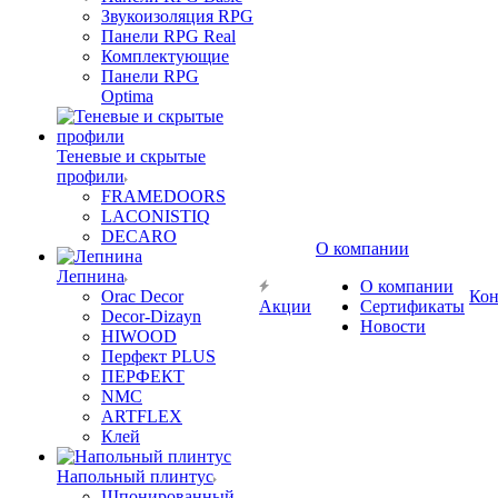
Звукоизоляция RPG
Панели RPG Real
Комплектующие
Панели RPG
Optima
Теневые и скрытые
профили
FRAMEDOORS
LACONISTIQ
DECARO
О компании
Лепнина
О компании
Orac Decor
Кон
Акции
Сертификаты
Decor-Dizayn
Новости
HIWOOD
Перфект PLUS
ПЕРФЕКТ
NMC
ARTFLEX
Клей
Напольный плинтус
Шпонированный