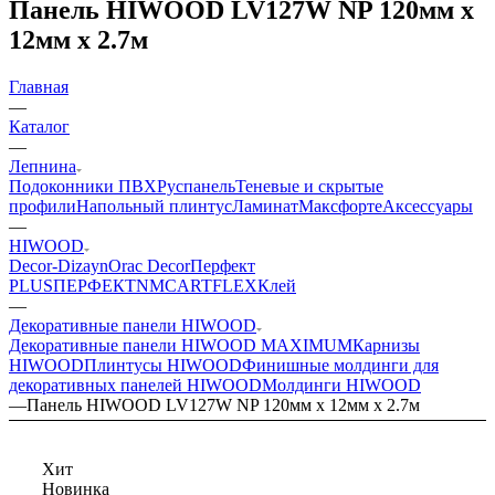
Панель HIWOOD LV127W NP 120мм х
12мм х 2.7м
Главная
—
Каталог
—
Лепнина
Подоконники ПВХ
Руспанель
Теневые и скрытые
профили
Напольный плинтус
Ламинат
Максфорте
Аксессуары
—
HIWOOD
Decor-Dizayn
Orac Decor
Перфект
PLUS
ПЕРФЕКТ
NMC
ARTFLEX
Клей
—
Декоративные панели HIWOOD
Декоративные панели HIWOOD MAXIMUM
Карнизы
HIWOOD
Плинтусы HIWOOD
Финишные молдинги для
декоративных панелей HIWOOD
Молдинги HIWOOD
—
Панель HIWOOD LV127W NP 120мм х 12мм х 2.7м
Хит
Новинка