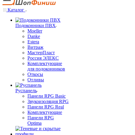
Каталог
Подоконники ПВХ
Moeller
Danke
Estera
Витраж
МастерПласт
Россия ЭЛЕКС
Комплектующие
для подоконников
Откосы
Отливы
Руспанель
Панели RPG Basic
Звукоизоляция RPG
Панели RPG Real
Комплектующие
Панели RPG
Optima