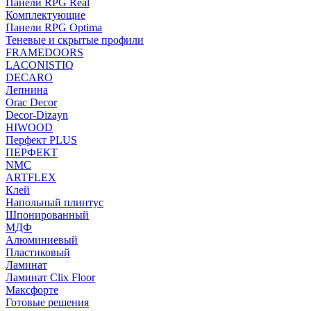
Панели RPG Real
Комплектующие
Панели RPG Optima
Теневые и скрытые профили
FRAMEDOORS
LACONISTIQ
DECARO
Лепнина
Orac Decor
Decor-Dizayn
HIWOOD
Перфект PLUS
ПЕРФЕКТ
NMC
ARTFLEX
Клей
Напольный плинтус
Шпонированный
МДФ
Алюминиевый
Пластиковый
Ламинат
Ламинат Clix Floor
Максфорте
Готовые решения