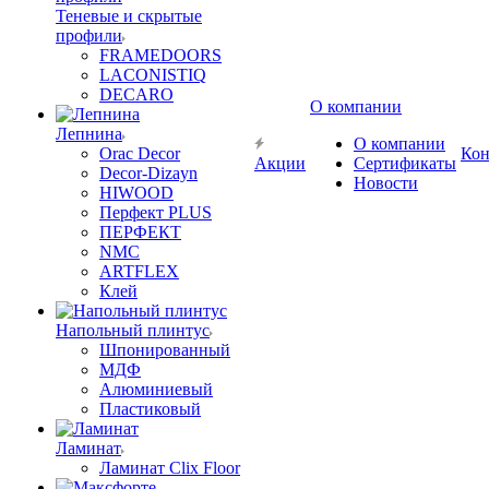
Теневые и скрытые
профили
FRAMEDOORS
LACONISTIQ
DECARO
О компании
Лепнина
О компании
Orac Decor
Кон
Акции
Сертификаты
Decor-Dizayn
Новости
HIWOOD
Перфект PLUS
ПЕРФЕКТ
NMC
ARTFLEX
Клей
Напольный плинтус
Шпонированный
МДФ
Алюминиевый
Пластиковый
Ламинат
Ламинат Clix Floor