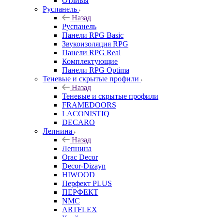
Отливы
Руспанель
Назад
Руспанель
Панели RPG Basic
Звукоизоляция RPG
Панели RPG Real
Комплектующие
Панели RPG Optima
Теневые и скрытые профили
Назад
Теневые и скрытые профили
FRAMEDOORS
LACONISTIQ
DECARO
Лепнина
Назад
Лепнина
Orac Decor
Decor-Dizayn
HIWOOD
Перфект PLUS
ПЕРФЕКТ
NMC
ARTFLEX