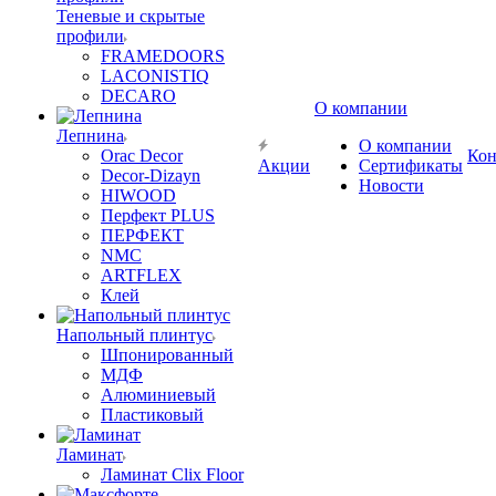
Теневые и скрытые
профили
FRAMEDOORS
LACONISTIQ
DECARO
О компании
Лепнина
О компании
Orac Decor
Кон
Акции
Сертификаты
Decor-Dizayn
Новости
HIWOOD
Перфект PLUS
ПЕРФЕКТ
NMC
ARTFLEX
Клей
Напольный плинтус
Шпонированный
МДФ
Алюминиевый
Пластиковый
Ламинат
Ламинат Clix Floor