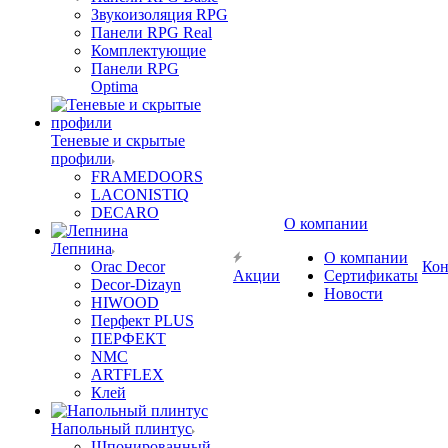
Звукоизоляция RPG
Панели RPG Real
Комплектующие
Панели RPG
Optima
Теневые и скрытые
профили
FRAMEDOORS
LACONISTIQ
DECARO
О компании
Лепнина
О компании
Orac Decor
Кон
Акции
Сертификаты
Decor-Dizayn
Новости
HIWOOD
Перфект PLUS
ПЕРФЕКТ
NMC
ARTFLEX
Клей
Напольный плинтус
Шпонированный