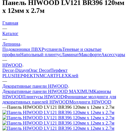
Панель HIWOOD LV121 BR396 120мм
х 12мм х 2.7м
Главная
—
Каталог
—
Лепнина
Подоконники ПВХ
Руспанель
Теневые и скрытые
профили
Напольный плинтус
Ламинат
Максфорте
Аксессуары
—
HIWOOD
Decor-Dizayn
Orac Decor
Перфект
PLUS
ПЕРФЕКТ
NMC
ARTFLEX
Клей
—
Декоративные панели HIWOOD
Декоративные панели HIWOOD MAXIMUM
Карнизы
HIWOOD
Плинтусы HIWOOD
Финишные молдинги для
декоративных панелей HIWOOD
Молдинги HIWOOD
—
Панель HIWOOD LV121 BR396 120мм х 12мм х 2.7м