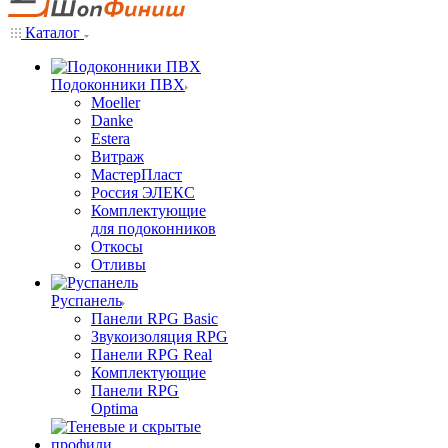
Каталог
Подоконники ПВХ
Moeller
Danke
Estera
Витраж
МастерПласт
Россия ЭЛЕКС
Комплектующие
для подоконников
Откосы
Отливы
Руспанель
Панели RPG Basic
Звукоизоляция RPG
Панели RPG Real
Комплектующие
Панели RPG
Optima