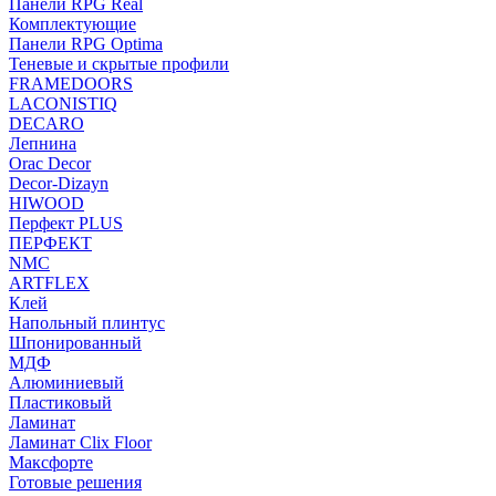
Панели RPG Real
Комплектующие
Панели RPG Optima
Теневые и скрытые профили
FRAMEDOORS
LACONISTIQ
DECARO
Лепнина
Orac Decor
Decor-Dizayn
HIWOOD
Перфект PLUS
ПЕРФЕКТ
NMC
ARTFLEX
Клей
Напольный плинтус
Шпонированный
МДФ
Алюминиевый
Пластиковый
Ламинат
Ламинат Clix Floor
Максфорте
Готовые решения