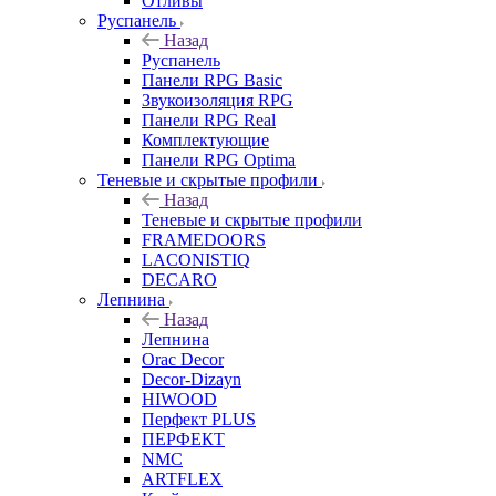
Отливы
Руспанель
Назад
Руспанель
Панели RPG Basic
Звукоизоляция RPG
Панели RPG Real
Комплектующие
Панели RPG Optima
Теневые и скрытые профили
Назад
Теневые и скрытые профили
FRAMEDOORS
LACONISTIQ
DECARO
Лепнина
Назад
Лепнина
Orac Decor
Decor-Dizayn
HIWOOD
Перфект PLUS
ПЕРФЕКТ
NMC
ARTFLEX