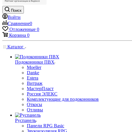
Поиск
Войти
Сравнение
0
Отложенные
0
Корзина
0
Каталог
Подоконники ПВХ
Moeller
Danke
Estera
Витраж
МастерПласт
Россия ЭЛЕКС
Комплектующие для подоконников
Откосы
Отливы
Руспанель
Панели RPG Basic
Звукоизоляция RPG