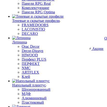
Панели RPG Real
Комплектующие
Панели RPG Optima
Теневые и скрытые профили
FRAMEDOORS
LACONISTIQ
DECARO
О
Лепнина
Orac Decor
Акции
Decor-Dizayn
HIWOOD
Перфект PLUS
ПЕРФЕКТ
NMC
ARTFLEX
Клей
Напольный плинтус
Шпонированный
МДФ
Алюминиевый
Пластиковый