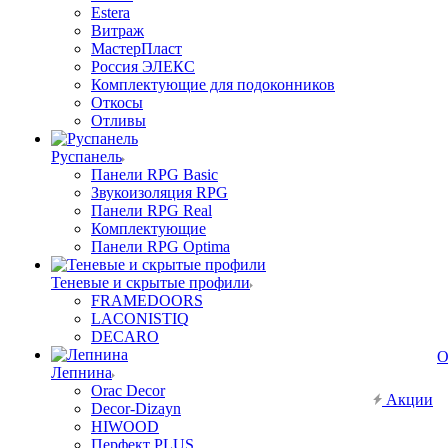
Estera
Витраж
МастерПласт
Россия ЭЛЕКС
Комплектующие для подоконников
Откосы
Отливы
Руспанель
Панели RPG Basic
Звукоизоляция RPG
Панели RPG Real
Комплектующие
Панели RPG Optima
Теневые и скрытые профили
FRAMEDOORS
LACONISTIQ
DECARO
О
Лепнина
Orac Decor
Акции
Decor-Dizayn
HIWOOD
Перфект PLUS