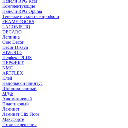
Панели RPG Real
Комплектующие
Панели RPG Optima
Теневые и скрытые профили
FRAMEDOORS
LACONISTIQ
DECARO
Лепнина
Orac Decor
Decor-Dizayn
HIWOOD
Перфект PLUS
ПЕРФЕКТ
NMC
ARTFLEX
Клей
Напольный плинтус
Шпонированный
МДФ
Алюминиевый
Пластиковый
Ламинат
Ламинат Clix Floor
Максфорте
Готовые решения