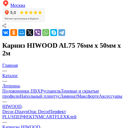
Москва
Карниз HIWOOD AL75 76мм х 50мм х
2м
Главная
—
Каталог
—
Лепнина
Подоконники ПВХ
Руспанель
Теневые и скрытые
профили
Напольный плинтус
Ламинат
Максфорте
Аксессуары
—
HIWOOD
Decor-Dizayn
Orac Decor
Перфект
PLUS
ПЕРФЕКТ
NMC
ARTFLEX
Клей
—
Карнизы HIWOOD