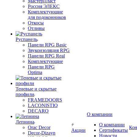
МастерПласт
Россия ЭЛЕКС
Комплектующие
для подоконников
Откосы
Отливы
Руспанель
Панели RPG Basic
Звукоизоляция RPG
Панели RPG Real
Комплектующие
Панели RPG
Optima
Теневые и скрытые
профили
FRAMEDOORS
LACONISTIQ
DECARO
О компании
Лепнина
О компании
Orac Decor
Кон
Акции
Сертификаты
Decor-Dizayn
Новости