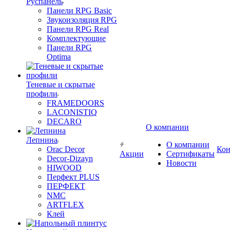
Руспанель
Панели RPG Basic
Звукоизоляция RPG
Панели RPG Real
Комплектующие
Панели RPG
Optima
Теневые и скрытые
профили
FRAMEDOORS
LACONISTIQ
DECARO
О компании
Лепнина
О компании
Orac Decor
Кон
Акции
Сертификаты
Decor-Dizayn
Новости
HIWOOD
Перфект PLUS
ПЕРФЕКТ
NMC
ARTFLEX
Клей