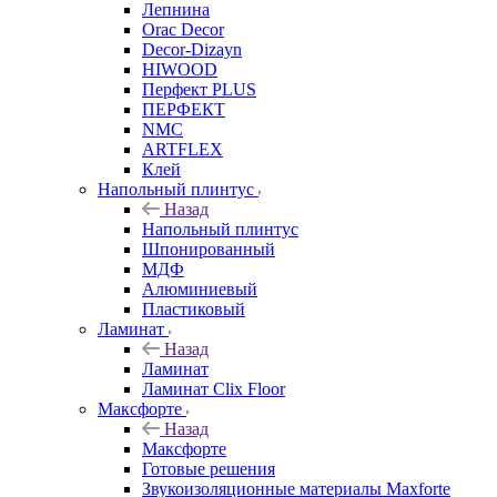
Лепнина
Orac Decor
Decor-Dizayn
HIWOOD
Перфект PLUS
ПЕРФЕКТ
NMC
ARTFLEX
Клей
Напольный плинтус
Назад
Напольный плинтус
Шпонированный
МДФ
Алюминиевый
Пластиковый
Ламинат
Назад
Ламинат
Ламинат Clix Floor
Максфорте
Назад
Максфорте
Готовые решения
Звукоизоляционные материалы Maxforte