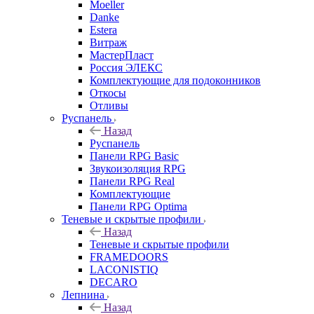
Moeller
Danke
Estera
Витраж
МастерПласт
Россия ЭЛЕКС
Комплектующие для подоконников
Откосы
Отливы
Руспанель
Назад
Руспанель
Панели RPG Basic
Звукоизоляция RPG
Панели RPG Real
Комплектующие
Панели RPG Optima
Теневые и скрытые профили
Назад
Теневые и скрытые профили
FRAMEDOORS
LACONISTIQ
DECARO
Лепнина
Назад