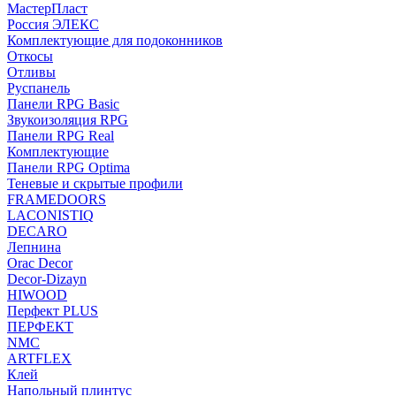
МастерПласт
Россия ЭЛЕКС
Комплектующие для подоконников
Откосы
Отливы
Руспанель
Панели RPG Basic
Звукоизоляция RPG
Панели RPG Real
Комплектующие
Панели RPG Optima
Теневые и скрытые профили
FRAMEDOORS
LACONISTIQ
DECARO
Лепнина
Orac Decor
Decor-Dizayn
HIWOOD
Перфект PLUS
ПЕРФЕКТ
NMC
ARTFLEX
Клей
Напольный плинтус