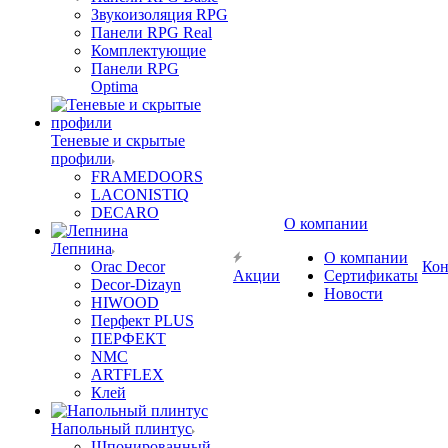
Звукоизоляция RPG
Панели RPG Real
Комплектующие
Панели RPG
Optima
Теневые и скрытые
профили
FRAMEDOORS
LACONISTIQ
DECARO
О компании
Лепнина
О компании
Orac Decor
Кон
Акции
Сертификаты
Decor-Dizayn
Новости
HIWOOD
Перфект PLUS
ПЕРФЕКТ
NMC
ARTFLEX
Клей
Напольный плинтус
Шпонированный