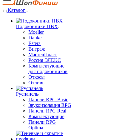
Каталог
Подоконники ПВХ
Moeller
Danke
Estera
Витраж
МастерПласт
Россия ЭЛЕКС
Комплектующие
для подоконников
Откосы
Отливы
Руспанель
Панели RPG Basic
Звукоизоляция RPG
Панели RPG Real
Комплектующие
Панели RPG
Optima