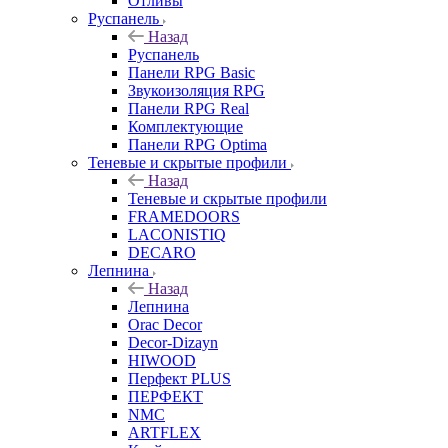
Отливы
Руспанель
Назад
Руспанель
Панели RPG Basic
Звукоизоляция RPG
Панели RPG Real
Комплектующие
Панели RPG Optima
Теневые и скрытые профили
Назад
Теневые и скрытые профили
FRAMEDOORS
LACONISTIQ
DECARO
Лепнина
Назад
Лепнина
Orac Decor
Decor-Dizayn
HIWOOD
Перфект PLUS
ПЕРФЕКТ
NMC
ARTFLEX