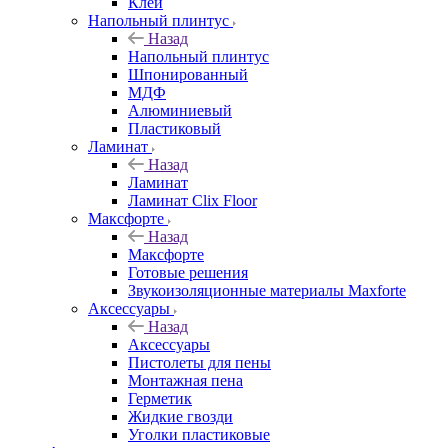
Клей
Напольный плинтус
Назад
Напольный плинтус
Шпонированный
МДФ
Алюминиевый
Пластиковый
Ламинат
Назад
Ламинат
Ламинат Clix Floor
Максфорте
Назад
Максфорте
Готовые решения
Звукоизоляционные материалы Maxforte
Аксессуары
Назад
Аксессуары
Пистолеты для пены
Монтажная пена
Герметик
Жидкие гвозди
Уголки пластиковые