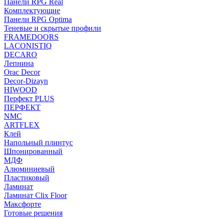
Панели RPG Real
Комплектующие
Панели RPG Optima
Теневые и скрытые профили
FRAMEDOORS
LACONISTIQ
DECARO
Лепнина
Orac Decor
Decor-Dizayn
HIWOOD
Перфект PLUS
ПЕРФЕКТ
NMC
ARTFLEX
Клей
Напольный плинтус
Шпонированный
МДФ
Алюминиевый
Пластиковый
Ламинат
Ламинат Clix Floor
Максфорте
Готовые решения