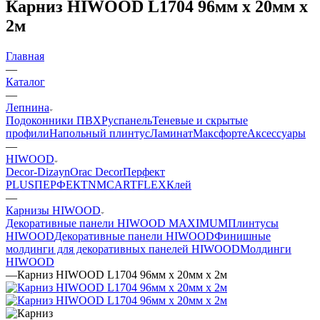
Карниз HIWOOD L1704 96мм х 20мм х
2м
Главная
—
Каталог
—
Лепнина
Подоконники ПВХ
Руспанель
Теневые и скрытые
профили
Напольный плинтус
Ламинат
Максфорте
Аксессуары
—
HIWOOD
Decor-Dizayn
Orac Decor
Перфект
PLUS
ПЕРФЕКТ
NMC
ARTFLEX
Клей
—
Карнизы HIWOOD
Декоративные панели HIWOOD MAXIMUM
Плинтусы
HIWOOD
Декоративные панели HIWOOD
Финишные
молдинги для декоративных панелей HIWOOD
Молдинги
HIWOOD
—
Карниз HIWOOD L1704 96мм х 20мм х 2м