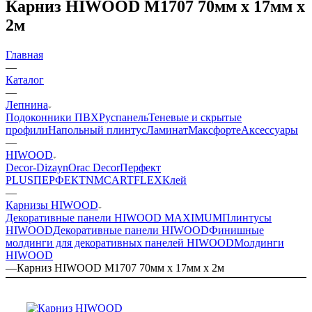
Карниз HIWOOD M1707 70мм х 17мм х
2м
Главная
—
Каталог
—
Лепнина
Подоконники ПВХ
Руспанель
Теневые и скрытые
профили
Напольный плинтус
Ламинат
Максфорте
Аксессуары
—
HIWOOD
Decor-Dizayn
Orac Decor
Перфект
PLUS
ПЕРФЕКТ
NMC
ARTFLEX
Клей
—
Карнизы HIWOOD
Декоративные панели HIWOOD MAXIMUM
Плинтусы
HIWOOD
Декоративные панели HIWOOD
Финишные
молдинги для декоративных панелей HIWOOD
Молдинги
HIWOOD
—
Карниз HIWOOD M1707 70мм х 17мм х 2м