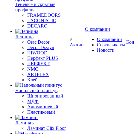
Теневые и скрытые
профили
FRAMEDOORS
LACONISTIQ
DECARO
О компании
Лепнина
О компании
Orac Decor
Кон
Акции
Сертификаты
Decor-Dizayn
Новости
HIWOOD
Перфект PLUS
ПЕРФЕКТ
NMC
ARTFLEX
Клей
Напольный плинтус
Шпонированный
МДФ
Алюминиевый
Пластиковый
Ламинат
Ламинат Clix Floor