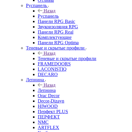
Отливы
Руспанель
Назад
Руспанель
Панели RPG Basic
Звукоизоляция RPG
Панели RPG Real
Комплектующие
Панели RPG Optima
Теневые и скрытые профили
Назад
Теневые и скрытые профили
FRAMEDOORS
LACONISTIQ
DECARO
Лепнина
Назад
Лепнина
Orac Decor
Decor-Dizayn
HIWOOD
Перфект PLUS
ПЕРФЕКТ
NMC
ARTFLEX