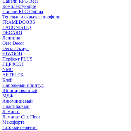
Панели RPG Real
Комплектующие
Панели RPG Optima
Теневые и скрытые профили
FRAMEDOORS
LACONISTIQ
DECARO
Лепнина
Orac Decor
Decor-Dizayn
HIWOOD
Перфект PLUS
ПЕРФЕКТ
NMC
ARTFLEX
Клей
Напольный плинтус
Шпонированный
МДФ
Алюминиевый
Пластиковый
Ламинат
Ламинат Clix Floor
Максфорте
Готовые решения