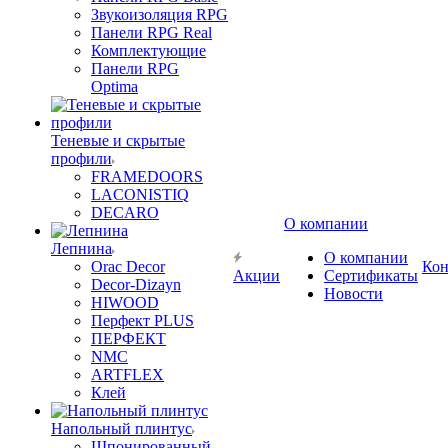
Звукоизоляция RPG
Панели RPG Real
Комплектующие
Панели RPG
Optima
Теневые и скрытые
профили
FRAMEDOORS
LACONISTIQ
DECARO
О компании
Лепнина
О компании
Orac Decor
Кон
Акции
Сертификаты
Decor-Dizayn
Новости
HIWOOD
Перфект PLUS
ПЕРФЕКТ
NMC
ARTFLEX
Клей
Напольный плинтус
Шпонированный