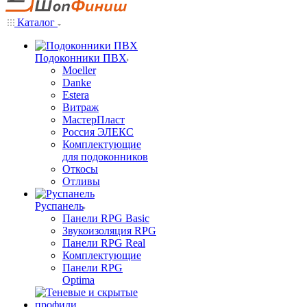
Каталог
Подоконники ПВХ
Moeller
Danke
Estera
Витраж
МастерПласт
Россия ЭЛЕКС
Комплектующие
для подоконников
Откосы
Отливы
Руспанель
Панели RPG Basic
Звукоизоляция RPG
Панели RPG Real
Комплектующие
Панели RPG
Optima