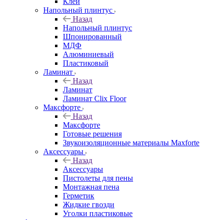
Клей
Напольный плинтус
Назад
Напольный плинтус
Шпонированный
МДФ
Алюминиевый
Пластиковый
Ламинат
Назад
Ламинат
Ламинат Clix Floor
Максфорте
Назад
Максфорте
Готовые решения
Звукоизоляционные материалы Maxforte
Аксессуары
Назад
Аксессуары
Пистолеты для пены
Монтажная пена
Герметик
Жидкие гвозди
Уголки пластиковые