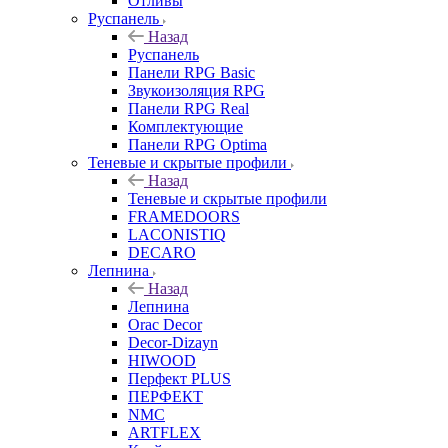
Отливы
Руспанель
Назад
Руспанель
Панели RPG Basic
Звукоизоляция RPG
Панели RPG Real
Комплектующие
Панели RPG Optima
Теневые и скрытые профили
Назад
Теневые и скрытые профили
FRAMEDOORS
LACONISTIQ
DECARO
Лепнина
Назад
Лепнина
Orac Decor
Decor-Dizayn
HIWOOD
Перфект PLUS
ПЕРФЕКТ
NMC
ARTFLEX