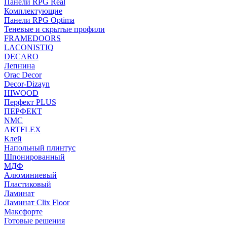
Панели RPG Real
Комплектующие
Панели RPG Optima
Теневые и скрытые профили
FRAMEDOORS
LACONISTIQ
DECARO
Лепнина
Orac Decor
Decor-Dizayn
HIWOOD
Перфект PLUS
ПЕРФЕКТ
NMC
ARTFLEX
Клей
Напольный плинтус
Шпонированный
МДФ
Алюминиевый
Пластиковый
Ламинат
Ламинат Clix Floor
Максфорте
Готовые решения