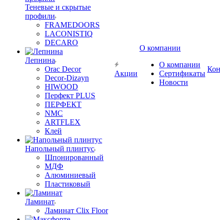
Теневые и скрытые
профили
FRAMEDOORS
LACONISTIQ
DECARO
О компании
Лепнина
О компании
Orac Decor
Кон
Акции
Сертификаты
Decor-Dizayn
Новости
HIWOOD
Перфект PLUS
ПЕРФЕКТ
NMC
ARTFLEX
Клей
Напольный плинтус
Шпонированный
МДФ
Алюминиевый
Пластиковый
Ламинат
Ламинат Clix Floor