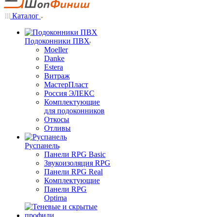
Каталог
Подоконники ПВХ
Moeller
Danke
Estera
Витраж
МастерПласт
Россия ЭЛЕКС
Комплектующие
для подоконников
Откосы
Отливы
Руспанель
Панели RPG Basic
Звукоизоляция RPG
Панели RPG Real
Комплектующие
Панели RPG
Optima