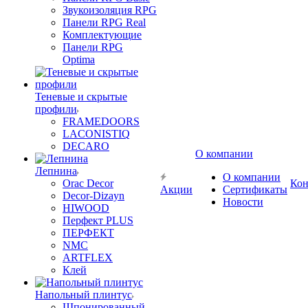
Звукоизоляция RPG
Панели RPG Real
Комплектующие
Панели RPG
Optima
Теневые и скрытые
профили
FRAMEDOORS
LACONISTIQ
DECARO
О компании
Лепнина
О компании
Orac Decor
Кон
Акции
Сертификаты
Decor-Dizayn
Новости
HIWOOD
Перфект PLUS
ПЕРФЕКТ
NMC
ARTFLEX
Клей
Напольный плинтус
Шпонированный