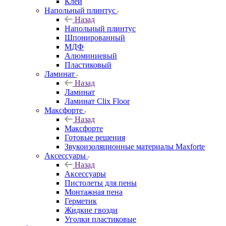
Клей
Напольный плинтус
Назад
Напольный плинтус
Шпонированный
МДФ
Алюминиевый
Пластиковый
Ламинат
Назад
Ламинат
Ламинат Clix Floor
Максфорте
Назад
Максфорте
Готовые решения
Звукоизоляционные материалы Maxforte
Аксессуары
Назад
Аксессуары
Пистолеты для пены
Монтажная пена
Герметик
Жидкие гвозди
Уголки пластиковые