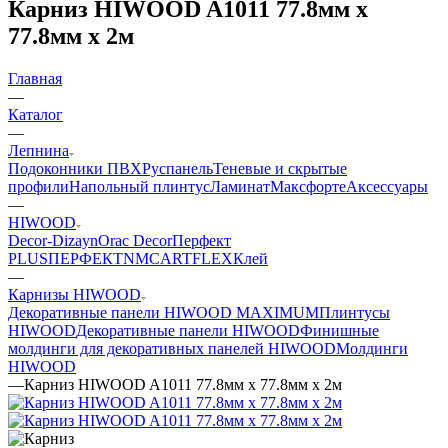
Карниз HIWOOD A1011 77.8мм х
77.8мм х 2м
Главная
—
Каталог
—
Лепнина
Подоконники ПВХ
Руспанель
Теневые и скрытые
профили
Напольный плинтус
Ламинат
Максфорте
Аксессуары
—
HIWOOD
Decor-Dizayn
Orac Decor
Перфект
PLUS
ПЕРФЕКТ
NMC
ARTFLEX
Клей
—
Карнизы HIWOOD
Декоративные панели HIWOOD MAXIMUM
Плинтусы
HIWOOD
Декоративные панели HIWOOD
Финишные
молдинги для декоративных панелей HIWOOD
Молдинги
HIWOOD
—
Карниз HIWOOD A1011 77.8мм х 77.8мм х 2м