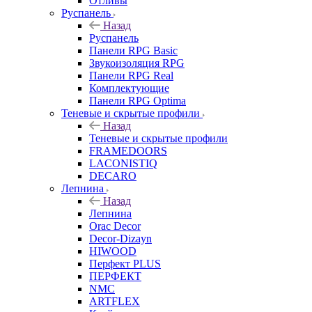
Отливы
Руспанель
Назад
Руспанель
Панели RPG Basic
Звукоизоляция RPG
Панели RPG Real
Комплектующие
Панели RPG Optima
Теневые и скрытые профили
Назад
Теневые и скрытые профили
FRAMEDOORS
LACONISTIQ
DECARO
Лепнина
Назад
Лепнина
Orac Decor
Decor-Dizayn
HIWOOD
Перфект PLUS
ПЕРФЕКТ
NMC
ARTFLEX