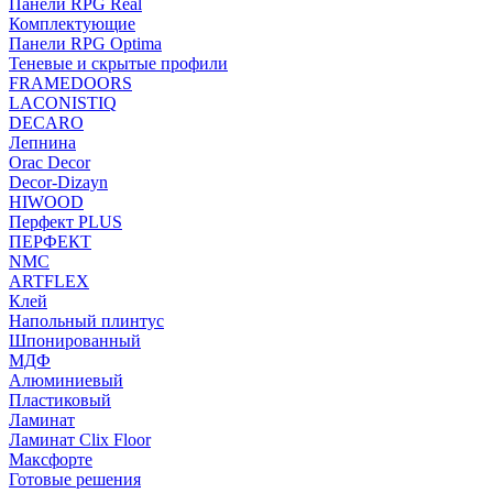
Панели RPG Real
Комплектующие
Панели RPG Optima
Теневые и скрытые профили
FRAMEDOORS
LACONISTIQ
DECARO
Лепнина
Orac Decor
Decor-Dizayn
HIWOOD
Перфект PLUS
ПЕРФЕКТ
NMC
ARTFLEX
Клей
Напольный плинтус
Шпонированный
МДФ
Алюминиевый
Пластиковый
Ламинат
Ламинат Clix Floor
Максфорте
Готовые решения