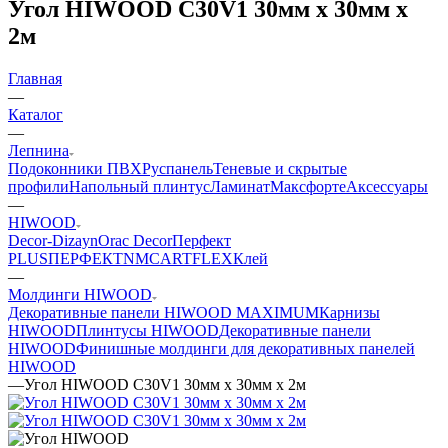
Угол HIWOOD C30V1 30мм х 30мм х
2м
Главная
—
Каталог
—
Лепнина
Подоконники ПВХ
Руспанель
Теневые и скрытые
профили
Напольный плинтус
Ламинат
Максфорте
Аксессуары
—
HIWOOD
Decor-Dizayn
Orac Decor
Перфект
PLUS
ПЕРФЕКТ
NMC
ARTFLEX
Клей
—
Молдинги HIWOOD
Декоративные панели HIWOOD MAXIMUM
Карнизы
HIWOOD
Плинтусы HIWOOD
Декоративные панели
HIWOOD
Финишные молдинги для декоративных панелей
HIWOOD
—
Угол HIWOOD C30V1 30мм х 30мм х 2м