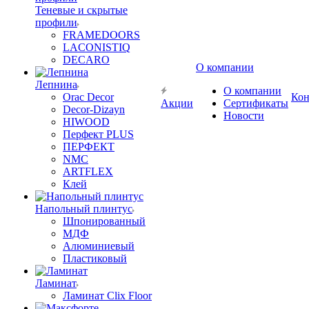
Теневые и скрытые
профили
FRAMEDOORS
LACONISTIQ
DECARO
О компании
Лепнина
О компании
Orac Decor
Кон
Акции
Сертификаты
Decor-Dizayn
Новости
HIWOOD
Перфект PLUS
ПЕРФЕКТ
NMC
ARTFLEX
Клей
Напольный плинтус
Шпонированный
МДФ
Алюминиевый
Пластиковый
Ламинат
Ламинат Clix Floor