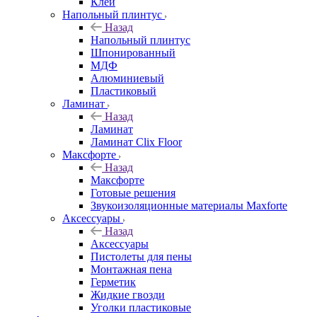
Клей
Напольный плинтус
Назад
Напольный плинтус
Шпонированный
МДФ
Алюминиевый
Пластиковый
Ламинат
Назад
Ламинат
Ламинат Clix Floor
Максфорте
Назад
Максфорте
Готовые решения
Звукоизоляционные материалы Maxforte
Аксессуары
Назад
Аксессуары
Пистолеты для пены
Монтажная пена
Герметик
Жидкие гвозди
Уголки пластиковые