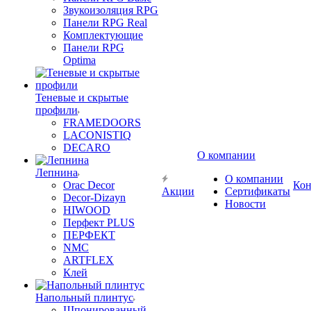
Звукоизоляция RPG
Панели RPG Real
Комплектующие
Панели RPG
Optima
Теневые и скрытые
профили
FRAMEDOORS
LACONISTIQ
DECARO
О компании
Лепнина
О компании
Orac Decor
Кон
Акции
Сертификаты
Decor-Dizayn
Новости
HIWOOD
Перфект PLUS
ПЕРФЕКТ
NMC
ARTFLEX
Клей
Напольный плинтус
Шпонированный