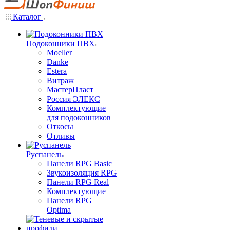
Каталог
Подоконники ПВХ
Moeller
Danke
Estera
Витраж
МастерПласт
Россия ЭЛЕКС
Комплектующие
для подоконников
Откосы
Отливы
Руспанель
Панели RPG Basic
Звукоизоляция RPG
Панели RPG Real
Комплектующие
Панели RPG
Optima