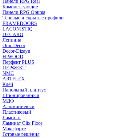
Панели RPG Real
Комплектующие
Панели RPG Optima
Теневые и скрытые профили
FRAMEDOORS
LACONISTIQ
DECARO
Лепнина
Orac Decor
Decor-Dizayn
HIWOOD
Перфект PLUS
ПЕРФЕКТ
NMC
ARTFLEX
Клей
Напольный плинтус
Шпонированный
МДФ
Алюминиевый
Пластиковый
Ламинат
Ламинат Clix Floor
Максфорте
Готовые решения