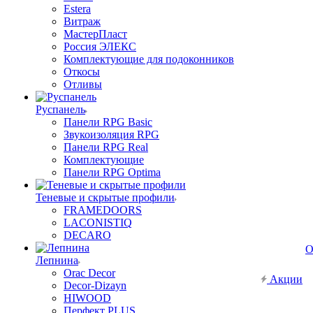
Estera
Витраж
МастерПласт
Россия ЭЛЕКС
Комплектующие для подоконников
Откосы
Отливы
Руспанель
Панели RPG Basic
Звукоизоляция RPG
Панели RPG Real
Комплектующие
Панели RPG Optima
Теневые и скрытые профили
FRAMEDOORS
LACONISTIQ
DECARO
О
Лепнина
Orac Decor
Акции
Decor-Dizayn
HIWOOD
Перфект PLUS