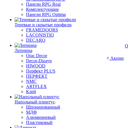
Панели RPG Real
Комплектующие
Панели RPG Optima
Теневые и скрытые профили
FRAMEDOORS
LACONISTIQ
DECARO
О
Лепнина
Orac Decor
Акции
Decor-Dizayn
HIWOOD
Перфект PLUS
ПЕРФЕКТ
NMC
ARTFLEX
Клей
Напольный плинтус
Шпонированный
МДФ
Алюминиевый
Пластиковый