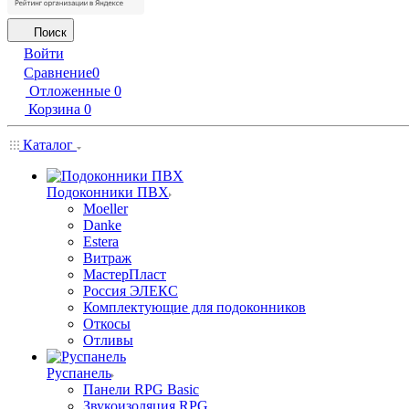
Поиск
Войти
Сравнение
0
Отложенные
0
Корзина
0
Каталог
Подоконники ПВХ
Moeller
Danke
Estera
Витраж
МастерПласт
Россия ЭЛЕКС
Комплектующие для подоконников
Откосы
Отливы
Руспанель
Панели RPG Basic
Звукоизоляция RPG