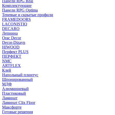
Панели RPG Real
Комплектующие
Панели RPG Optima
Теневые и скрытые профили
FRAMEDOORS
LACONISTIQ
DECARO
Лепнина
Orac Decor
Decor-Dizayn
HIWOOD
Перфект PLUS
ПЕРФЕКТ
NMC
ARTFLEX
Клей
Напольный плинтус
Шпонированный
МДФ
Алюминиевый
Пластиковый
Ламинат
Ламинат Clix Floor
Максфорте
Готовые решения