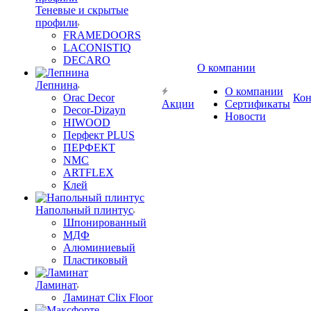
Теневые и скрытые
профили
FRAMEDOORS
LACONISTIQ
DECARO
О компании
Лепнина
О компании
Orac Decor
Кон
Акции
Сертификаты
Decor-Dizayn
Новости
HIWOOD
Перфект PLUS
ПЕРФЕКТ
NMC
ARTFLEX
Клей
Напольный плинтус
Шпонированный
МДФ
Алюминиевый
Пластиковый
Ламинат
Ламинат Clix Floor