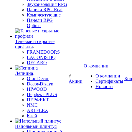
Звукоизоляция RPG
Панели RPG Real
Комплектующие
Панели RPG
Optima
Теневые и скрытые
профили
FRAMEDOORS
LACONISTIQ
DECARO
О компании
Лепнина
О компании
Orac Decor
Кон
Акции
Сертификаты
Decor-Dizayn
Новости
HIWOOD
Перфект PLUS
ПЕРФЕКТ
NMC
ARTFLEX
Клей
Напольный плинтус
Шпонированный