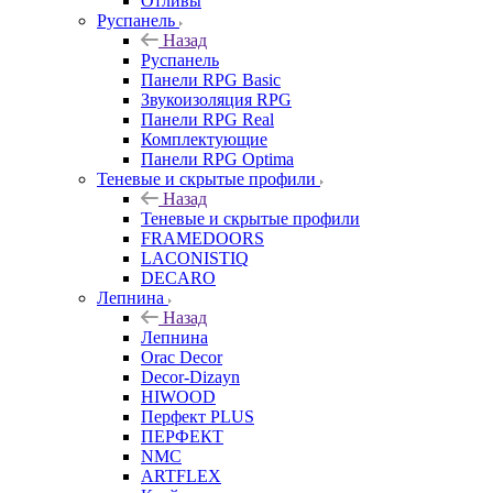
Отливы
Руспанель
Назад
Руспанель
Панели RPG Basic
Звукоизоляция RPG
Панели RPG Real
Комплектующие
Панели RPG Optima
Теневые и скрытые профили
Назад
Теневые и скрытые профили
FRAMEDOORS
LACONISTIQ
DECARO
Лепнина
Назад
Лепнина
Orac Decor
Decor-Dizayn
HIWOOD
Перфект PLUS
ПЕРФЕКТ
NMC
ARTFLEX