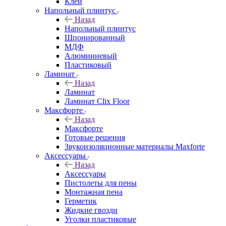
Клей
Напольный плинтус
Назад
Напольный плинтус
Шпонированный
МДФ
Алюминиевый
Пластиковый
Ламинат
Назад
Ламинат
Ламинат Clix Floor
Максфорте
Назад
Максфорте
Готовые решения
Звукоизоляционные материалы Maxforte
Аксессуары
Назад
Аксессуары
Пистолеты для пены
Монтажная пена
Герметик
Жидкие гвозди
Уголки пластиковые