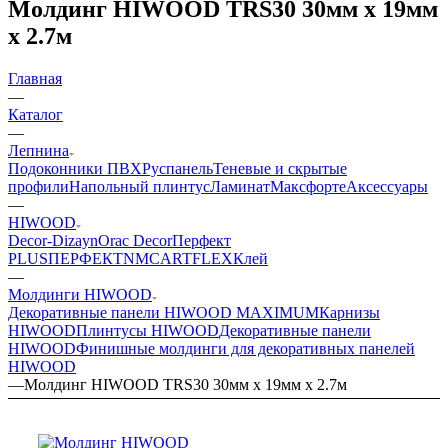
Молдинг HIWOOD TRS30 30мм х 19мм
х 2.7м
Главная
—
Каталог
—
Лепнина
Подоконники ПВХ
Руспанель
Теневые и скрытые
профили
Напольный плинтус
Ламинат
Максфорте
Аксессуары
—
HIWOOD
Decor-Dizayn
Orac Decor
Перфект
PLUS
ПЕРФЕКТ
NMC
ARTFLEX
Клей
—
Молдинги HIWOOD
Декоративные панели HIWOOD MAXIMUM
Карнизы
HIWOOD
Плинтусы HIWOOD
Декоративные панели
HIWOOD
Финишные молдинги для декоративных панелей
HIWOOD
—
Молдинг HIWOOD TRS30 30мм х 19мм х 2.7м