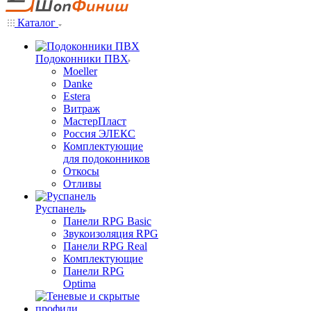
Каталог
Подоконники ПВХ
Moeller
Danke
Estera
Витраж
МастерПласт
Россия ЭЛЕКС
Комплектующие
для подоконников
Откосы
Отливы
Руспанель
Панели RPG Basic
Звукоизоляция RPG
Панели RPG Real
Комплектующие
Панели RPG
Optima