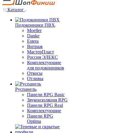
Каталог
Подоконники ПВХ
Moeller
Danke
Estera
Витраж
МастерПласт
Россия ЭЛЕКС
Комплектующие
для подоконников
Откосы
Отливы
Руспанель
Панели RPG Basic
Звукоизоляция RPG
Панели RPG Real
Комплектующие
Панели RPG
Optima