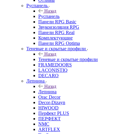
Отливы
Руспанель
Назад
Руспанель
Панели RPG Basic
Звукоизоляция RPG
Панели RPG Real
Комплектующие
Панели RPG Optima
Теневые и скрытые профили
Назад
Теневые и скрытые профили
FRAMEDOORS
LACONISTIQ
DECARO
Лепнина
Назад
Лепнина
Orac Decor
Decor-Dizayn
HIWOOD
Перфект PLUS
ПЕРФЕКТ
NMC
ARTFLEX