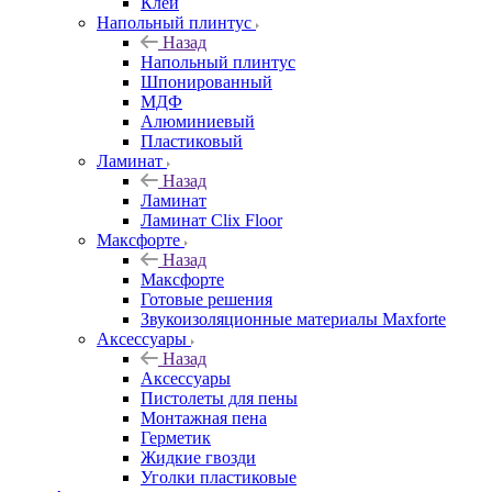
Клей
Напольный плинтус
Назад
Напольный плинтус
Шпонированный
МДФ
Алюминиевый
Пластиковый
Ламинат
Назад
Ламинат
Ламинат Clix Floor
Максфорте
Назад
Максфорте
Готовые решения
Звукоизоляционные материалы Maxforte
Аксессуары
Назад
Аксессуары
Пистолеты для пены
Монтажная пена
Герметик
Жидкие гвозди
Уголки пластиковые