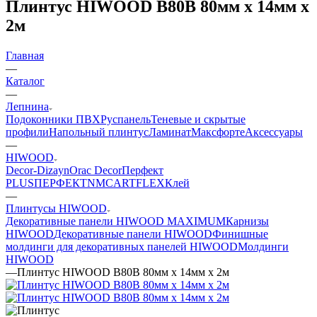
Плинтус HIWOOD B80B 80мм х 14мм х
2м
Главная
—
Каталог
—
Лепнина
Подоконники ПВХ
Руспанель
Теневые и скрытые
профили
Напольный плинтус
Ламинат
Максфорте
Аксессуары
—
HIWOOD
Decor-Dizayn
Orac Decor
Перфект
PLUS
ПЕРФЕКТ
NMC
ARTFLEX
Клей
—
Плинтусы HIWOOD
Декоративные панели HIWOOD MAXIMUM
Карнизы
HIWOOD
Декоративные панели HIWOOD
Финишные
молдинги для декоративных панелей HIWOOD
Молдинги
HIWOOD
—
Плинтус HIWOOD B80B 80мм х 14мм х 2м