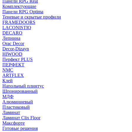
Панели RPG Real
Комплектующие
Панели RPG Optima
Теневые и скрытые профили
FRAMEDOORS
LACONISTIQ
DECARO
Лепнина
Orac Decor
Decor-Dizayn
HIWOOD
Перфект PLUS
ПЕРФЕКТ
NMC
ARTFLEX
Клей
Напольный плинтус
Шпонированный
МДФ
Алюминиевый
Пластиковый
Ламинат
Ламинат Clix Floor
Максфорте
Готовые решения