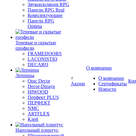
Звукоизоляция RPG
Панели RPG Real
Комплектующие
Панели RPG
Optima
Теневые и скрытые
профили
FRAMEDOORS
LACONISTIQ
DECARO
О компании
Лепнина
О компании
Orac Decor
Кон
Акции
Сертификаты
Decor-Dizayn
Новости
HIWOOD
Перфект PLUS
ПЕРФЕКТ
NMC
ARTFLEX
Клей
Напольный плинтус
Шпонированный