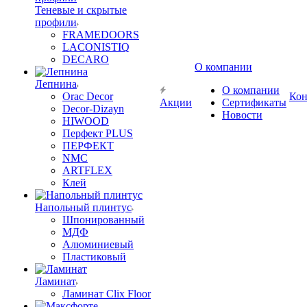
Теневые и скрытые
профили
FRAMEDOORS
LACONISTIQ
DECARO
О компании
Лепнина
О компании
Orac Decor
Кон
Акции
Сертификаты
Decor-Dizayn
Новости
HIWOOD
Перфект PLUS
ПЕРФЕКТ
NMC
ARTFLEX
Клей
Напольный плинтус
Шпонированный
МДФ
Алюминиевый
Пластиковый
Ламинат
Ламинат Clix Floor