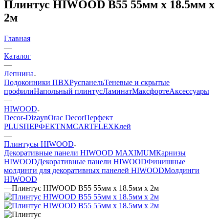
Плинтус HIWOOD B55 55мм х 18.5мм х
2м
Главная
—
Каталог
—
Лепнина
Подоконники ПВХ
Руспанель
Теневые и скрытые
профили
Напольный плинтус
Ламинат
Максфорте
Аксессуары
—
HIWOOD
Decor-Dizayn
Orac Decor
Перфект
PLUS
ПЕРФЕКТ
NMC
ARTFLEX
Клей
—
Плинтусы HIWOOD
Декоративные панели HIWOOD MAXIMUM
Карнизы
HIWOOD
Декоративные панели HIWOOD
Финишные
молдинги для декоративных панелей HIWOOD
Молдинги
HIWOOD
—
Плинтус HIWOOD B55 55мм х 18.5мм х 2м