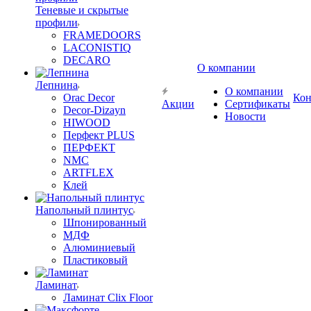
Теневые и скрытые
профили
FRAMEDOORS
LACONISTIQ
DECARO
О компании
Лепнина
О компании
Orac Decor
Кон
Акции
Сертификаты
Decor-Dizayn
Новости
HIWOOD
Перфект PLUS
ПЕРФЕКТ
NMC
ARTFLEX
Клей
Напольный плинтус
Шпонированный
МДФ
Алюминиевый
Пластиковый
Ламинат
Ламинат Clix Floor