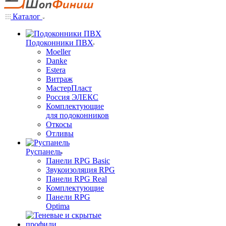
Каталог
Подоконники ПВХ
Moeller
Danke
Estera
Витраж
МастерПласт
Россия ЭЛЕКС
Комплектующие
для подоконников
Откосы
Отливы
Руспанель
Панели RPG Basic
Звукоизоляция RPG
Панели RPG Real
Комплектующие
Панели RPG
Optima