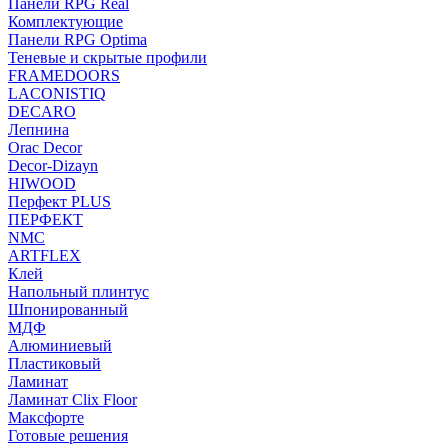
Панели RPG Real
Комплектующие
Панели RPG Optima
Теневые и скрытые профили
FRAMEDOORS
LACONISTIQ
DECARO
Лепнина
Orac Decor
Decor-Dizayn
HIWOOD
Перфект PLUS
ПЕРФЕКТ
NMC
ARTFLEX
Клей
Напольный плинтус
Шпонированный
МДФ
Алюминиевый
Пластиковый
Ламинат
Ламинат Clix Floor
Максфорте
Готовые решения