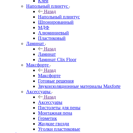
Клей
Напольный плинтус
Назад
Напольный плинтус
Шпонированный
МДФ
Алюминиевый
Пластиковый
Ламинат
Назад
Ламинат
Ламинат Clix Floor
Максфорте
Назад
Максфорте
Готовые решения
Звукоизоляционные материалы Maxforte
Аксессуары
Назад
Аксессуары
Пистолеты для пены
Монтажная пена
Герметик
Жидкие гвозди
Уголки пластиковые