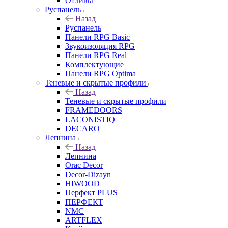
Отливы
Руспанель
Назад
Руспанель
Панели RPG Basic
Звукоизоляция RPG
Панели RPG Real
Комплектующие
Панели RPG Optima
Теневые и скрытые профили
Назад
Теневые и скрытые профили
FRAMEDOORS
LACONISTIQ
DECARO
Лепнина
Назад
Лепнина
Orac Decor
Decor-Dizayn
HIWOOD
Перфект PLUS
ПЕРФЕКТ
NMC
ARTFLEX