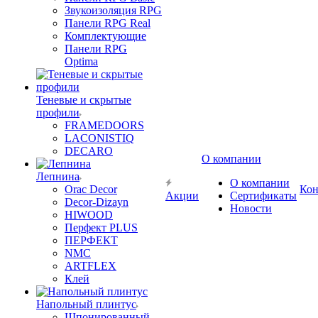
Звукоизоляция RPG
Панели RPG Real
Комплектующие
Панели RPG
Optima
Теневые и скрытые
профили
FRAMEDOORS
LACONISTIQ
DECARO
О компании
Лепнина
О компании
Orac Decor
Кон
Акции
Сертификаты
Decor-Dizayn
Новости
HIWOOD
Перфект PLUS
ПЕРФЕКТ
NMC
ARTFLEX
Клей
Напольный плинтус
Шпонированный