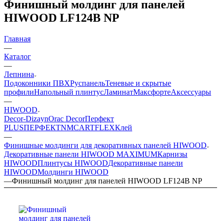
Финишный молдинг для панелей
HIWOOD LF124B NP
Главная
—
Каталог
—
Лепнина
Подоконники ПВХ
Руспанель
Теневые и скрытые
профили
Напольный плинтус
Ламинат
Максфорте
Аксессуары
—
HIWOOD
Decor-Dizayn
Orac Decor
Перфект
PLUS
ПЕРФЕКТ
NMC
ARTFLEX
Клей
—
Финишные молдинги для декоративных панелей HIWOOD
Декоративные панели HIWOOD MAXIMUM
Карнизы
HIWOOD
Плинтусы HIWOOD
Декоративные панели
HIWOOD
Молдинги HIWOOD
—
Финишный молдинг для панелей HIWOOD LF124B NP