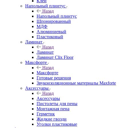
Клей
Напольный плинтус
Назад
Напольный плинтус
Шпонированный
МДФ
Алюминиевый
Пластиковый
Ламинат
Назад
Ламинат
Ламинат Clix Floor
Максфорте
Назад
Максфорте
Готовые решения
Звукоизоляционные материалы Maxforte
Аксессуары
Назад
Аксессуары
Пистолеты для пены
Монтажная пена
Герметик
Жидкие гвозди
Уголки пластиковые