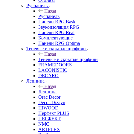
Отливы
Руспанель
Назад
Руспанель
Панели RPG Basic
Звукоизоляция RPG
Панели RPG Real
Комплектующие
Панели RPG Optima
Теневые и скрытые профили
Назад
Теневые и скрытые профили
FRAMEDOORS
LACONISTIQ
DECARO
Лепнина
Назад
Лепнина
Orac Decor
Decor-Dizayn
HIWOOD
Перфект PLUS
ПЕРФЕКТ
NMC
ARTFLEX