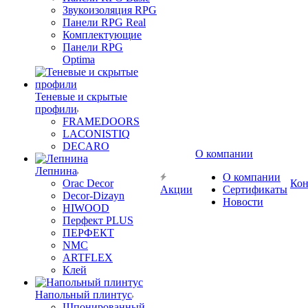
Звукоизоляция RPG
Панели RPG Real
Комплектующие
Панели RPG
Optima
Теневые и скрытые
профили
FRAMEDOORS
LACONISTIQ
DECARO
О компании
Лепнина
О компании
Orac Decor
Кон
Акции
Сертификаты
Decor-Dizayn
Новости
HIWOOD
Перфект PLUS
ПЕРФЕКТ
NMC
ARTFLEX
Клей
Напольный плинтус
Шпонированный