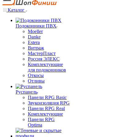
Каталог
Подоконники ПВХ
Moeller
Danke
Estera
Витраж
МастерПласт
Россия ЭЛЕКС
Комплектующие
для подоконников
Откосы
Отливы
Руспанель
Панели RPG Basic
Звукоизоляция RPG
Панели RPG Real
Комплектующие
Панели RPG
Optima