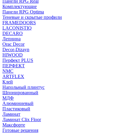
Панели RPG Real
Комплектующие
Панели RPG Optima
Теневые и скрытые профили
FRAMEDOORS
LACONISTIQ
DECARO
Лепнина
Orac Decor
Decor-Dizayn
HIWOOD
Перфект PLUS
ПЕРФЕКТ
NMC
ARTFLEX
Клей
Напольный плинтус
Шпонированный
МДФ
Алюминиевый
Пластиковый
Ламинат
Ламинат Clix Floor
Максфорте
Готовые решения