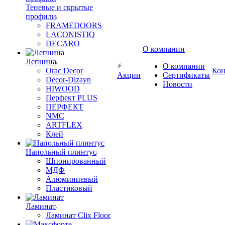
Теневые и скрытые
профили
FRAMEDOORS
LACONISTIQ
DECARO
О компании
Лепнина
О компании
Orac Decor
Кон
Акции
Сертификаты
Decor-Dizayn
Новости
HIWOOD
Перфект PLUS
ПЕРФЕКТ
NMC
ARTFLEX
Клей
Напольный плинтус
Шпонированный
МДФ
Алюминиевый
Пластиковый
Ламинат
Ламинат Clix Floor