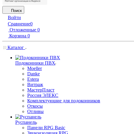
Поиск
Войти
Сравнение
0
Отложенные
0
Корзина
0
Каталог
Подоконники ПВХ
Moeller
Danke
Estera
Витраж
МастерПласт
Россия ЭЛЕКС
Комплектующие для подоконников
Откосы
Отливы
Руспанель
Панели RPG Basic
Звукоизоляция RPG