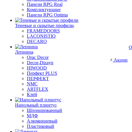
Панели RPG Real
Комплектующие
Панели RPG Optima
Теневые и скрытые профили
FRAMEDOORS
LACONISTIQ
DECARO
О
Лепнина
Orac Decor
Акции
Decor-Dizayn
HIWOOD
Перфект PLUS
ПЕРФЕКТ
NMC
ARTFLEX
Клей
Напольный плинтус
Шпонированный
МДФ
Алюминиевый
Пластиковый