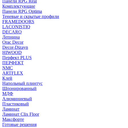
Панели RPG Real
Комплектующие
Панели RPG Optima
Теневые и скрытые профили
FRAMEDOORS
LACONISTIQ
DECARO
Лепнина
Orac Decor
Decor-Dizayn
HIWOOD
Перфект PLUS
ПЕРФЕКТ
NMC
ARTFLEX
Клей
Напольный плинтус
Шпонированный
МДФ
Алюминиевый
Пластиковый
Ламинат
Ламинат Clix Floor
Максфорте
Готовые решения