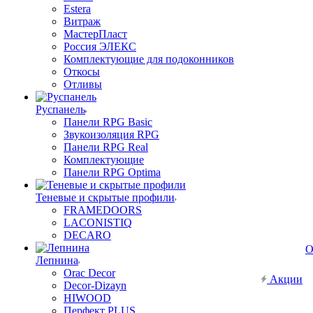
Estera
Витраж
МастерПласт
Россия ЭЛЕКС
Комплектующие для подоконников
Откосы
Отливы
Руспанель
Панели RPG Basic
Звукоизоляция RPG
Панели RPG Real
Комплектующие
Панели RPG Optima
Теневые и скрытые профили
FRAMEDOORS
LACONISTIQ
DECARO
О
Лепнина
Orac Decor
Акции
Decor-Dizayn
HIWOOD
Перфект PLUS