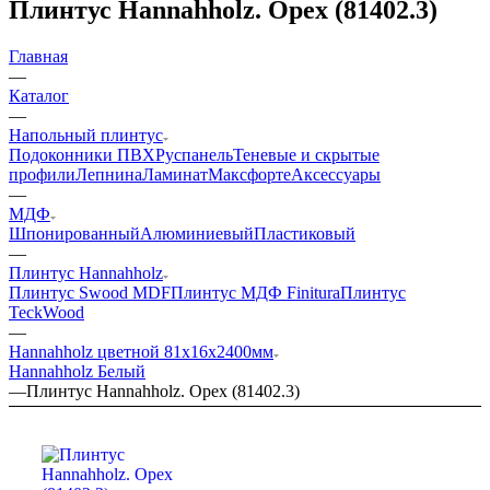
Плинтус Hannahholz. Орех (81402.3)
Главная
—
Каталог
—
Напольный плинтус
Подоконники ПВХ
Руспанель
Теневые и скрытые
профили
Лепнина
Ламинат
Максфорте
Аксессуары
—
МДФ
Шпонированный
Алюминиевый
Пластиковый
—
Плинтус Hannahholz
Плинтус Swood MDF
Плинтус МДФ Finitura
Плинтус
TeckWood
—
Hannahholz цветной 81х16х2400мм
Hannahholz Белый
—
Плинтус Hannahholz. Орех (81402.3)