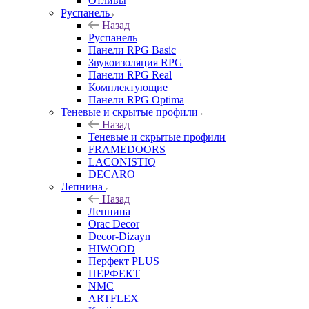
Отливы
Руспанель
Назад
Руспанель
Панели RPG Basic
Звукоизоляция RPG
Панели RPG Real
Комплектующие
Панели RPG Optima
Теневые и скрытые профили
Назад
Теневые и скрытые профили
FRAMEDOORS
LACONISTIQ
DECARO
Лепнина
Назад
Лепнина
Orac Decor
Decor-Dizayn
HIWOOD
Перфект PLUS
ПЕРФЕКТ
NMC
ARTFLEX