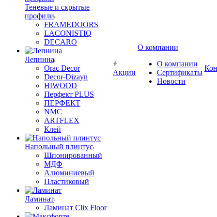
Теневые и скрытые
профили
FRAMEDOORS
LACONISTIQ
DECARO
О компании
Лепнина
О компании
Orac Decor
Кон
Акции
Сертификаты
Decor-Dizayn
Новости
HIWOOD
Перфект PLUS
ПЕРФЕКТ
NMC
ARTFLEX
Клей
Напольный плинтус
Шпонированный
МДФ
Алюминиевый
Пластиковый
Ламинат
Ламинат Clix Floor