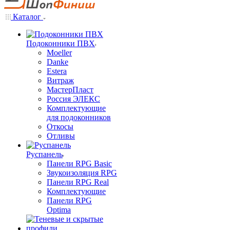
Каталог
Подоконники ПВХ
Moeller
Danke
Estera
Витраж
МастерПласт
Россия ЭЛЕКС
Комплектующие
для подоконников
Откосы
Отливы
Руспанель
Панели RPG Basic
Звукоизоляция RPG
Панели RPG Real
Комплектующие
Панели RPG
Optima