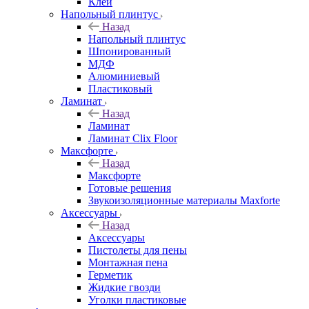
Клей
Напольный плинтус
Назад
Напольный плинтус
Шпонированный
МДФ
Алюминиевый
Пластиковый
Ламинат
Назад
Ламинат
Ламинат Clix Floor
Максфорте
Назад
Максфорте
Готовые решения
Звукоизоляционные материалы Maxforte
Аксессуары
Назад
Аксессуары
Пистолеты для пены
Монтажная пена
Герметик
Жидкие гвозди
Уголки пластиковые