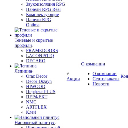
Звукоизоляция RPG
Панели RPG Real
Комплектующие
Панели RPG
Optima
Теневые и скрытые
профили
FRAMEDOORS
LACONISTIQ
DECARO
О компании
Лепнина
О компании
Orac Decor
Кон
Акции
Сертификаты
Decor-Dizayn
Новости
HIWOOD
Перфект PLUS
ПЕРФЕКТ
NMC
ARTFLEX
Клей
Напольный плинтус
Шпонированный