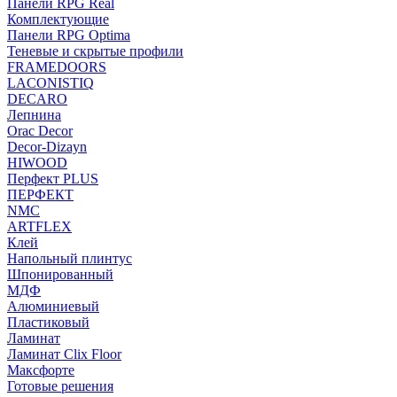
Панели RPG Real
Комплектующие
Панели RPG Optima
Теневые и скрытые профили
FRAMEDOORS
LACONISTIQ
DECARO
Лепнина
Orac Decor
Decor-Dizayn
HIWOOD
Перфект PLUS
ПЕРФЕКТ
NMC
ARTFLEX
Клей
Напольный плинтус
Шпонированный
МДФ
Алюминиевый
Пластиковый
Ламинат
Ламинат Clix Floor
Максфорте
Готовые решения