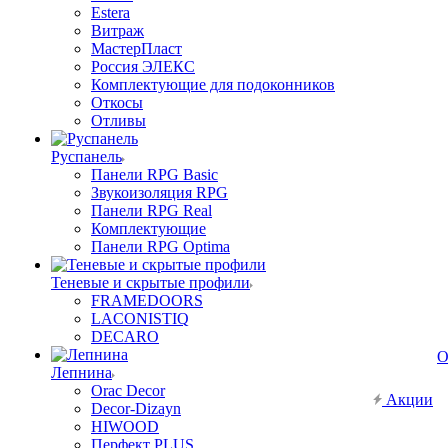
Estera
Витраж
МастерПласт
Россия ЭЛЕКС
Комплектующие для подоконников
Откосы
Отливы
Руспанель
Панели RPG Basic
Звукоизоляция RPG
Панели RPG Real
Комплектующие
Панели RPG Optima
Теневые и скрытые профили
FRAMEDOORS
LACONISTIQ
DECARO
О
Лепнина
Orac Decor
Акции
Decor-Dizayn
HIWOOD
Перфект PLUS