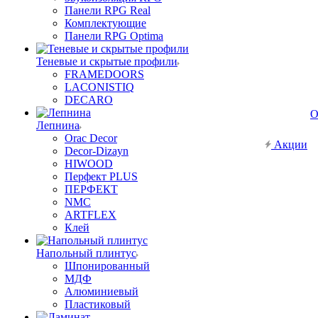
Панели RPG Real
Комплектующие
Панели RPG Optima
Теневые и скрытые профили
FRAMEDOORS
LACONISTIQ
DECARO
О
Лепнина
Orac Decor
Акции
Decor-Dizayn
HIWOOD
Перфект PLUS
ПЕРФЕКТ
NMC
ARTFLEX
Клей
Напольный плинтус
Шпонированный
МДФ
Алюминиевый
Пластиковый