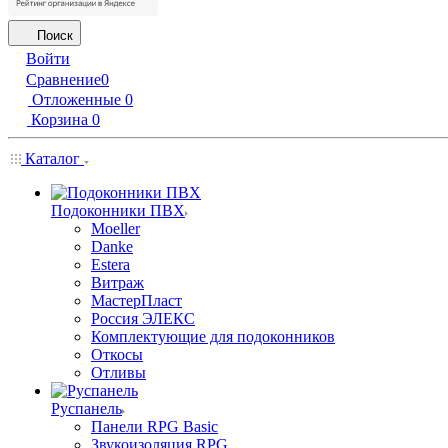
Поиск
Войти
Сравнение
0
Отложенные
0
Корзина
0
Каталог
Подоконники ПВХ
Moeller
Danke
Estera
Витраж
МастерПласт
Россия ЭЛЕКС
Комплектующие для подоконников
Откосы
Отливы
Руспанель
Панели RPG Basic
Звукоизоляция RPG