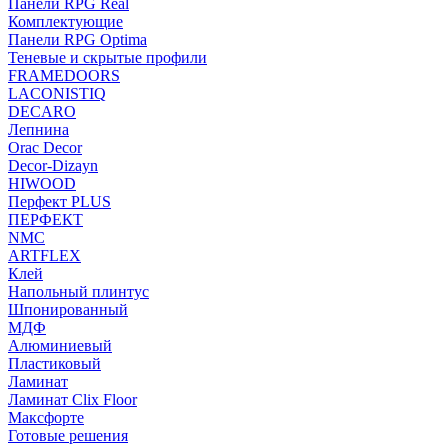
Панели RPG Real
Комплектующие
Панели RPG Optima
Теневые и скрытые профили
FRAMEDOORS
LACONISTIQ
DECARO
Лепнина
Orac Decor
Decor-Dizayn
HIWOOD
Перфект PLUS
ПЕРФЕКТ
NMC
ARTFLEX
Клей
Напольный плинтус
Шпонированный
МДФ
Алюминиевый
Пластиковый
Ламинат
Ламинат Clix Floor
Максфорте
Готовые решения