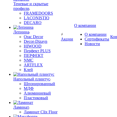
Теневые и скрытые
профили
FRAMEDOORS
LACONISTIQ
DECARO
О компании
Лепнина
О компании
Orac Decor
Кон
Акции
Сертификаты
Decor-Dizayn
Новости
HIWOOD
Перфект PLUS
ПЕРФЕКТ
NMC
ARTFLEX
Клей
Напольный плинтус
Шпонированный
МДФ
Алюминиевый
Пластиковый
Ламинат
Ламинат Clix Floor