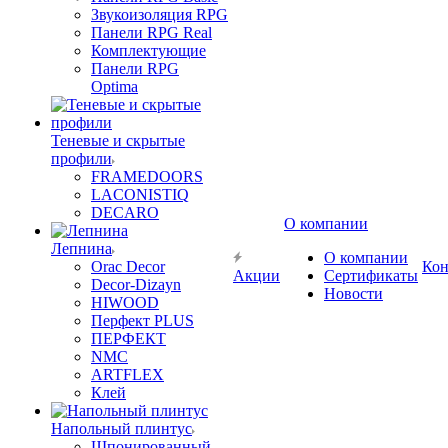
Звукоизоляция RPG
Панели RPG Real
Комплектующие
Панели RPG
Optima
Теневые и скрытые
профили
FRAMEDOORS
LACONISTIQ
DECARO
О компании
Лепнина
О компании
Orac Decor
Кон
Акции
Сертификаты
Decor-Dizayn
Новости
HIWOOD
Перфект PLUS
ПЕРФЕКТ
NMC
ARTFLEX
Клей
Напольный плинтус
Шпонированный