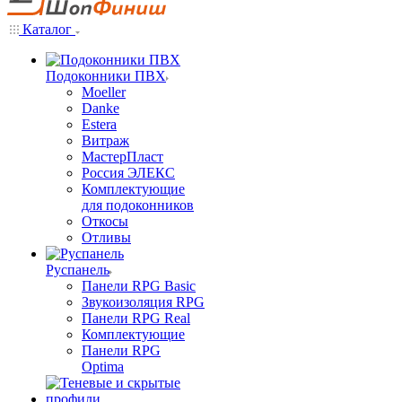
Каталог
Подоконники ПВХ
Moeller
Danke
Estera
Витраж
МастерПласт
Россия ЭЛЕКС
Комплектующие
для подоконников
Откосы
Отливы
Руспанель
Панели RPG Basic
Звукоизоляция RPG
Панели RPG Real
Комплектующие
Панели RPG
Optima