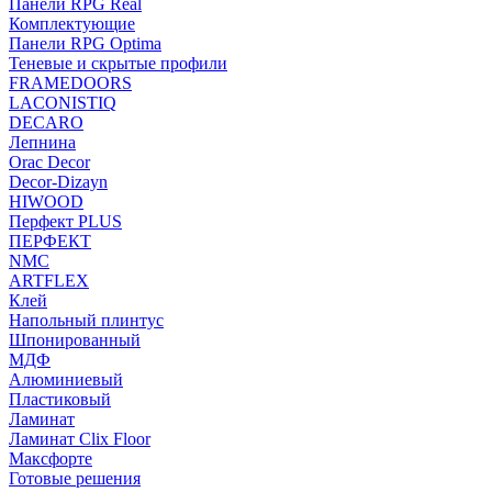
Панели RPG Real
Комплектующие
Панели RPG Optima
Теневые и скрытые профили
FRAMEDOORS
LACONISTIQ
DECARO
Лепнина
Orac Decor
Decor-Dizayn
HIWOOD
Перфект PLUS
ПЕРФЕКТ
NMC
ARTFLEX
Клей
Напольный плинтус
Шпонированный
МДФ
Алюминиевый
Пластиковый
Ламинат
Ламинат Clix Floor
Максфорте
Готовые решения