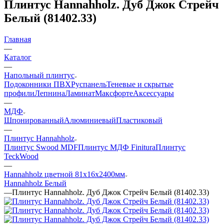
Плинтус Hannahholz. Дуб Джок Стрейч
Белый (81402.33)
Главная
—
Каталог
—
Напольный плинтус
Подоконники ПВХ
Руспанель
Теневые и скрытые
профили
Лепнина
Ламинат
Максфорте
Аксессуары
—
МДФ
Шпонированный
Алюминиевый
Пластиковый
—
Плинтус Hannahholz
Плинтус Swood MDF
Плинтус МДФ Finitura
Плинтус
TeckWood
—
Hannahholz цветной 81х16х2400мм
Hannahholz Белый
—
Плинтус Hannahholz. Дуб Джок Стрейч Белый (81402.33)