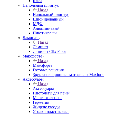
Клей
Напольный плинтус
Назад
Напольный плинтус
Шпонированный
МДФ
Алюминиевый
Пластиковый
Ламинат
Назад
Ламинат
Ламинат Clix Floor
Максфорте
Назад
Максфорте
Готовые решения
Звукоизоляционные материалы Maxforte
Аксессуары
Назад
Аксессуары
Пистолеты для пены
Монтажная пена
Герметик
Жидкие гвозди
Уголки пластиковые