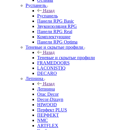
Отливы
Руспанель
Назад
Руспанель
Панели RPG Basic
Звукоизоляция RPG
Панели RPG Real
Комплектующие
Панели RPG Optima
Теневые и скрытые профили
Назад
Теневые и скрытые профили
FRAMEDOORS
LACONISTIQ
DECARO
Лепнина
Назад
Лепнина
Orac Decor
Decor-Dizayn
HIWOOD
Перфект PLUS
ПЕРФЕКТ
NMC
ARTFLEX