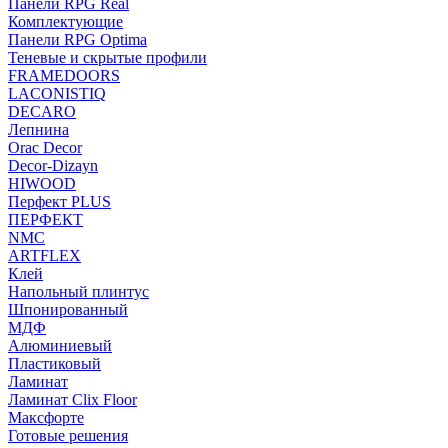
Панели RPG Real
Комплектующие
Панели RPG Optima
Теневые и скрытые профили
FRAMEDOORS
LACONISTIQ
DECARO
Лепнина
Orac Decor
Decor-Dizayn
HIWOOD
Перфект PLUS
ПЕРФЕКТ
NMC
ARTFLEX
Клей
Напольный плинтус
Шпонированный
МДФ
Алюминиевый
Пластиковый
Ламинат
Ламинат Clix Floor
Максфорте
Готовые решения