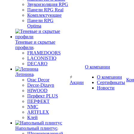
Звукоизоляция RPG
Панели RPG Real
Комплектующие
Панели RPG
Optima
Теневые и скрытые
профили
FRAMEDOORS
LACONISTIQ
DECARO
О компании
Лепнина
О компании
Orac Decor
Кон
Акции
Сертификаты
Decor-Dizayn
Новости
HIWOOD
Перфект PLUS
ПЕРФЕКТ
NMC
ARTFLEX
Клей
Напольный плинтус
Шпонированный