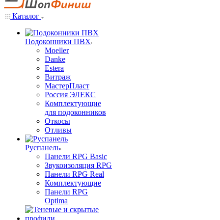
Каталог
Подоконники ПВХ
Moeller
Danke
Estera
Витраж
МастерПласт
Россия ЭЛЕКС
Комплектующие
для подоконников
Откосы
Отливы
Руспанель
Панели RPG Basic
Звукоизоляция RPG
Панели RPG Real
Комплектующие
Панели RPG
Optima