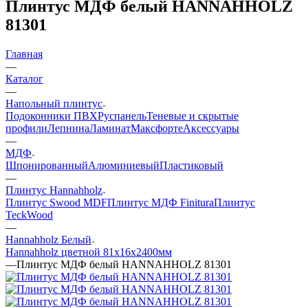
Плинтус МДФ белый HANNAHHOLZ
81301
Главная
—
Каталог
—
Напольный плинтус
Подоконники ПВХ
Руспанель
Теневые и скрытые
профили
Лепнина
Ламинат
Максфорте
Аксессуары
—
МДФ
Шпонированный
Алюминиевый
Пластиковый
—
Плинтус Hannahholz
Плинтус Swood MDF
Плинтус МДФ Finitura
Плинтус
TeckWood
—
Hannahholz Белый
Hannahholz цветной 81х16х2400мм
—
Плинтус МДФ белый HANNAHHOLZ 81301