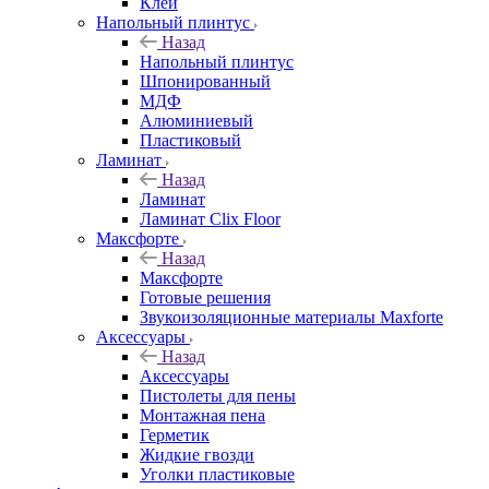
Клей
Напольный плинтус
Назад
Напольный плинтус
Шпонированный
МДФ
Алюминиевый
Пластиковый
Ламинат
Назад
Ламинат
Ламинат Clix Floor
Максфорте
Назад
Максфорте
Готовые решения
Звукоизоляционные материалы Maxforte
Аксессуары
Назад
Аксессуары
Пистолеты для пены
Монтажная пена
Герметик
Жидкие гвозди
Уголки пластиковые