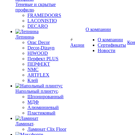
Теневые и скрытые
профили
FRAMEDOORS
LACONISTIQ
DECARO
О компании
Лепнина
О компании
Orac Decor
Кон
Акции
Сертификаты
Decor-Dizayn
Новости
HIWOOD
Перфект PLUS
ПЕРФЕКТ
NMC
ARTFLEX
Клей
Напольный плинтус
Шпонированный
МДФ
Алюминиевый
Пластиковый
Ламинат
Ламинат Clix Floor