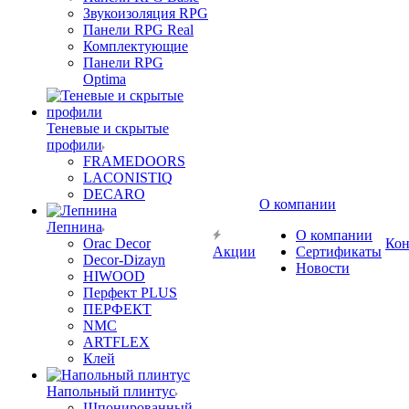
Звукоизоляция RPG
Панели RPG Real
Комплектующие
Панели RPG
Optima
Теневые и скрытые
профили
FRAMEDOORS
LACONISTIQ
DECARO
О компании
Лепнина
О компании
Orac Decor
Кон
Акции
Сертификаты
Decor-Dizayn
Новости
HIWOOD
Перфект PLUS
ПЕРФЕКТ
NMC
ARTFLEX
Клей
Напольный плинтус
Шпонированный