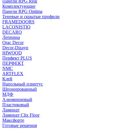
Панели RPG Real
Комплектующие
Панели RPG Optima
Теневые и скрытые профили
FRAMEDOORS
LACONISTIQ
DECARO
Лепнина
Orac Decor
Decor-Dizayn
HIWOOD
Перфект PLUS
ПЕРФЕКТ
NMC
ARTFLEX
Клей
Напольный плинтус
Шпонированный
МДФ
Алюминиевый
Пластиковый
Ламинат
Ламинат Clix Floor
Максфорте
Готовые решения