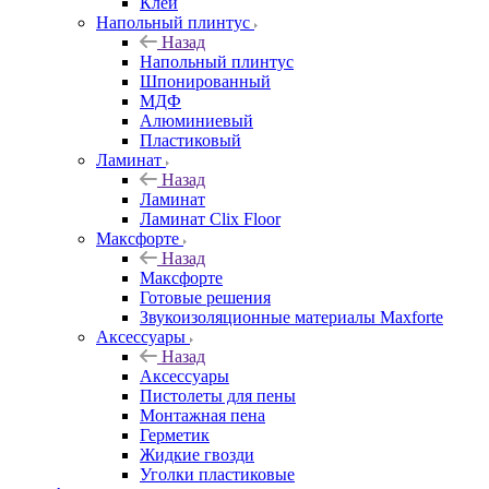
Клей
Напольный плинтус
Назад
Напольный плинтус
Шпонированный
МДФ
Алюминиевый
Пластиковый
Ламинат
Назад
Ламинат
Ламинат Clix Floor
Максфорте
Назад
Максфорте
Готовые решения
Звукоизоляционные материалы Maxforte
Аксессуары
Назад
Аксессуары
Пистолеты для пены
Монтажная пена
Герметик
Жидкие гвозди
Уголки пластиковые