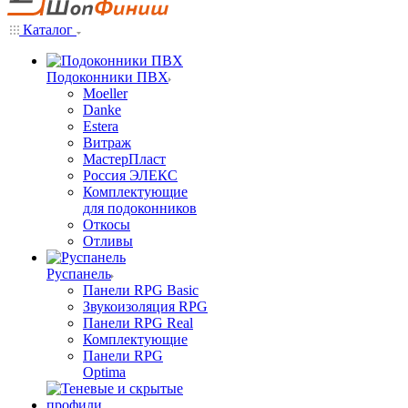
Каталог
Подоконники ПВХ
Moeller
Danke
Estera
Витраж
МастерПласт
Россия ЭЛЕКС
Комплектующие
для подоконников
Откосы
Отливы
Руспанель
Панели RPG Basic
Звукоизоляция RPG
Панели RPG Real
Комплектующие
Панели RPG
Optima