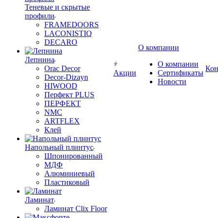
Теневые и скрытые
профили
FRAMEDOORS
LACONISTIQ
DECARO
О компании
Лепнина
О компании
Orac Decor
Кон
Акции
Сертификаты
Decor-Dizayn
Новости
HIWOOD
Перфект PLUS
ПЕРФЕКТ
NMC
ARTFLEX
Клей
Напольный плинтус
Шпонированный
МДФ
Алюминиевый
Пластиковый
Ламинат
Ламинат Clix Floor