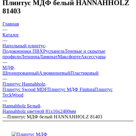
Плинтус МДФ белый HANNAHHOLZ
81403
Главная
—
Каталог
—
Напольный плинтус
Подоконники ПВХ
Руспанель
Теневые и скрытые
профили
Лепнина
Ламинат
Максфорте
Аксессуары
—
МДФ
Шпонированный
Алюминиевый
Пластиковый
—
Плинтус Hannahholz
Плинтус Swood MDF
Плинтус МДФ Finitura
Плинтус
TeckWood
—
Hannahholz Белый
Hannahholz цветной 81х16х2400мм
—
Плинтус МДФ белый HANNAHHOLZ 81403