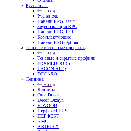
Отливы
Руспанель
Назад
Руспанель
Панели RPG Basic
Звукоизоляция RPG
Панели RPG Real
Комплектующие
Панели RPG Optima
Теневые и скрытые профили
Назад
Теневые и скрытые профили
FRAMEDOORS
LACONISTIQ
DECARO
Лепнина
Назад
Лепнина
Orac Decor
Decor-Dizayn
HIWOOD
Перфект PLUS
ПЕРФЕКТ
NMC
ARTFLEX