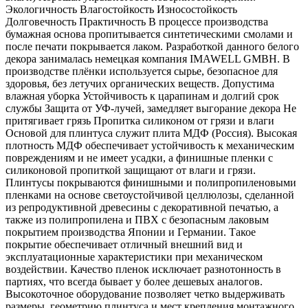
Экологичность Влагостойкость Износостойкость
Долговечность Практичность В процессе производства
бумажная основа пропитывается синтетическими смолами и
после печати покрывается лаком. Разработкой данного белого
декора занималась немецкая компания IMAWELL GMBH. В
производстве плёнки используется сырье, безопасное для
здоровья, без летучих органических веществ. Допустима
влажная уборка Устойчивость к царапинам и долгий срок
службы Защита от УФ-лучей, замедляет выгорание декора Не
притягивает грязь Пропитка силиконом от грязи и влаги
Основой для плинтуса служит плита МДФ (Россия). Высокая
плотность МДФ обеспечивает устойчивость к механическим
повреждениям и не имеет усадки, а финишные пленки с
силиконовой пропиткой защищают от влаги и грязи.
Плинтусы покрываются финишными и полипропиленовыми
пленками на основе светоустойчивой целлюлозы, сделанной
из репродуктивной древесины с декоративной печатью, а
также из полипропилена и ПВХ с безопасным лаковым
покрытием производства Японии и Германии. Такое
покрытие обеспечивает отличный внешний вид и
эксплуатационные характеристики при механическом
воздействии. Качество пленок исключает разнотонность в
партиях, что всегда бывает у более дешевых аналогов.
Высокоточное оборудование позволяет четко выдерживать
размеры, геометрию плинтуса и мест крепления монтажного