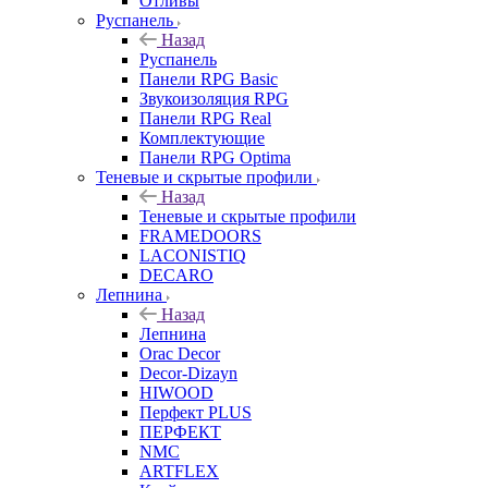
Отливы
Руспанель
Назад
Руспанель
Панели RPG Basic
Звукоизоляция RPG
Панели RPG Real
Комплектующие
Панели RPG Optima
Теневые и скрытые профили
Назад
Теневые и скрытые профили
FRAMEDOORS
LACONISTIQ
DECARO
Лепнина
Назад
Лепнина
Orac Decor
Decor-Dizayn
HIWOOD
Перфект PLUS
ПЕРФЕКТ
NMC
ARTFLEX