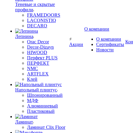
Теневые и скрытые
профили
FRAMEDOORS
LACONISTIQ
DECARO
О компании
Лепнина
О компании
Orac Decor
Кон
Акции
Сертификаты
Decor-Dizayn
Новости
HIWOOD
Перфект PLUS
ПЕРФЕКТ
NMC
ARTFLEX
Клей
Напольный плинтус
Шпонированный
МДФ
Алюминиевый
Пластиковый
Ламинат
Ламинат Clix Floor