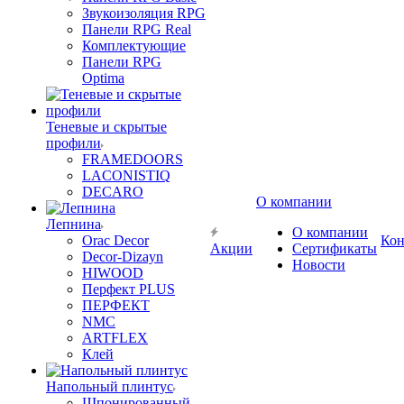
Звукоизоляция RPG
Панели RPG Real
Комплектующие
Панели RPG
Optima
Теневые и скрытые
профили
FRAMEDOORS
LACONISTIQ
DECARO
О компании
Лепнина
О компании
Orac Decor
Кон
Акции
Сертификаты
Decor-Dizayn
Новости
HIWOOD
Перфект PLUS
ПЕРФЕКТ
NMC
ARTFLEX
Клей
Напольный плинтус
Шпонированный