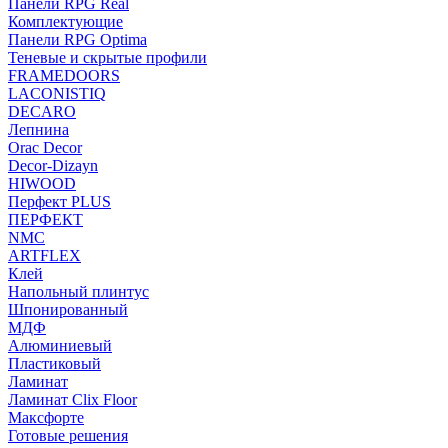
Панели RPG Real
Комплектующие
Панели RPG Optima
Теневые и скрытые профили
FRAMEDOORS
LACONISTIQ
DECARO
Лепнина
Orac Decor
Decor-Dizayn
HIWOOD
Перфект PLUS
ПЕРФЕКТ
NMC
ARTFLEX
Клей
Напольный плинтус
Шпонированный
МДФ
Алюминиевый
Пластиковый
Ламинат
Ламинат Clix Floor
Максфорте
Готовые решения