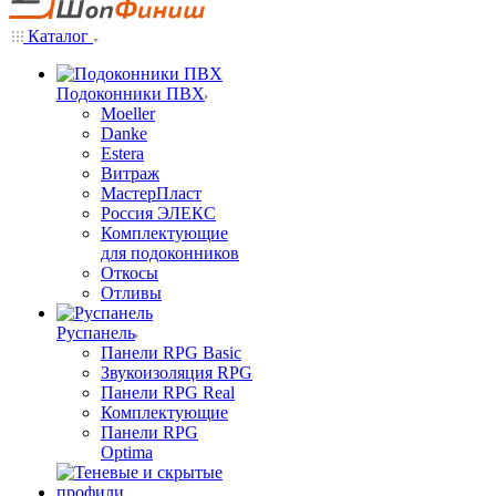
Каталог
Подоконники ПВХ
Moeller
Danke
Estera
Витраж
МастерПласт
Россия ЭЛЕКС
Комплектующие
для подоконников
Откосы
Отливы
Руспанель
Панели RPG Basic
Звукоизоляция RPG
Панели RPG Real
Комплектующие
Панели RPG
Optima