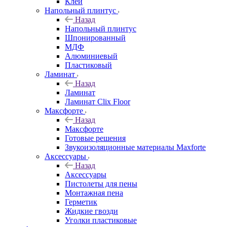
Клей
Напольный плинтус
Назад
Напольный плинтус
Шпонированный
МДФ
Алюминиевый
Пластиковый
Ламинат
Назад
Ламинат
Ламинат Clix Floor
Максфорте
Назад
Максфорте
Готовые решения
Звукоизоляционные материалы Maxforte
Аксессуары
Назад
Аксессуары
Пистолеты для пены
Монтажная пена
Герметик
Жидкие гвозди
Уголки пластиковые