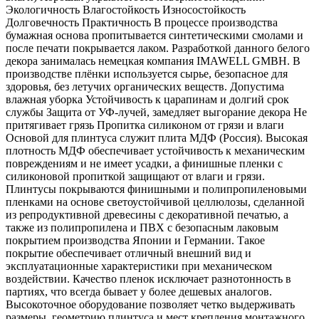
Экологичность Влагостойкость Износостойкость
Долговечность Практичность В процессе производства
бумажная основа пропитывается синтетическими смолами и
после печати покрывается лаком. Разработкой данного белого
декора занималась немецкая компания IMAWELL GMBH. В
производстве плёнки используется сырье, безопасное для
здоровья, без летучих органических веществ. Допустима
влажная уборка Устойчивость к царапинам и долгий срок
службы Защита от УФ-лучей, замедляет выгорание декора Не
притягивает грязь Пропитка силиконом от грязи и влаги
Основой для плинтуса служит плита МДФ (Россия). Высокая
плотность МДФ обеспечивает устойчивость к механическим
повреждениям и не имеет усадки, а финишные пленки с
силиконовой пропиткой защищают от влаги и грязи.
Плинтусы покрываются финишными и полипропиленовыми
пленками на основе светоустойчивой целлюлозы, сделанной
из репродуктивной древесины с декоративной печатью, а
также из полипропилена и ПВХ с безопасным лаковым
покрытием производства Японии и Германии. Такое
покрытие обеспечивает отличный внешний вид и
эксплуатационные характеристики при механическом
воздействии. Качество пленок исключает разнотонность в
партиях, что всегда бывает у более дешевых аналогов.
Высокоточное оборудование позволяет четко выдерживать
размеры, геометрию плинтуса и мест крепления монтажного