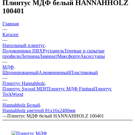
Плинтус МДФ белый HANNAHHOLZ
100401
Главная
—
Каталог
—
Напольный плинтус
Подоконники ПВХ
Руспанель
Теневые и скрытые
профили
Лепнина
Ламинат
Максфорте
Аксессуары
—
МДФ
Шпонированный
Алюминиевый
Пластиковый
—
Плинтус Hannahholz
Плинтус Swood MDF
Плинтус МДФ Finitura
Плинтус
TeckWood
—
Hannahholz Белый
Hannahholz цветной 81х16х2400мм
—
Плинтус МДФ белый HANNAHHOLZ 100401