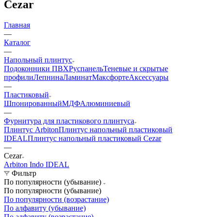
Cezar
Главная
—
Каталог
—
Напольный плинтус
Подоконники ПВХ
Руспанель
Теневые и скрытые
профили
Лепнина
Ламинат
Максфорте
Аксессуары
—
Пластиковый
Шпонированный
МДФ
Алюминиевый
—
Фурнитура для пластикового плинтуса
Плинтус Arbiton
Плинтус напольный пластиковый
IDEAL
Плинтус напольный пластиковый Cezar
—
Cezar
Arbiton Indo
IDEAL
Фильтр
По популярности (убывание)
По популярности (убывание)
По популярности (возрастание)
По алфавиту (убывание)
По алфавиту (возрастание)