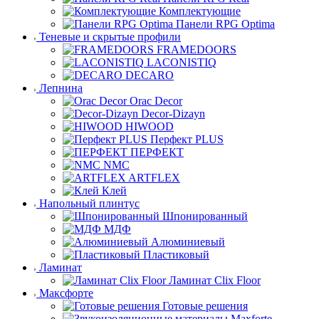
Комплектующие
Панели RPG Optima
Теневые и скрытые профили
FRAMEDOORS
LACONISTIQ
DECARO
Лепнина
Orac Decor
Decor-Dizayn
HIWOOD
Перфект PLUS
ПЕРФЕКТ
NMC
ARTFLEX
Клей
Напольный плинтус
Шпонированный
МДФ
Алюминиевый
Пластиковый
Ламинат
Ламинат Clix Floor
Максфорте
Готовые решения