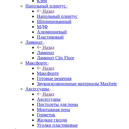
Клей
Напольный плинтус
Назад
Напольный плинтус
Шпонированный
МДФ
Алюминиевый
Пластиковый
Ламинат
Назад
Ламинат
Ламинат Clix Floor
Максфорте
Назад
Максфорте
Готовые решения
Звукоизоляционные материалы Maxforte
Аксессуары
Назад
Аксессуары
Пистолеты для пены
Монтажная пена
Герметик
Жидкие гвозди
Уголки пластиковые