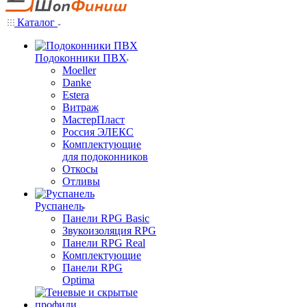
Каталог
Подоконники ПВХ
Moeller
Danke
Estera
Витраж
МастерПласт
Россия ЭЛЕКС
Комплектующие
для подоконников
Откосы
Отливы
Руспанель
Панели RPG Basic
Звукоизоляция RPG
Панели RPG Real
Комплектующие
Панели RPG
Optima