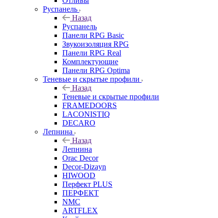
Отливы
Руспанель
Назад
Руспанель
Панели RPG Basic
Звукоизоляция RPG
Панели RPG Real
Комплектующие
Панели RPG Optima
Теневые и скрытые профили
Назад
Теневые и скрытые профили
FRAMEDOORS
LACONISTIQ
DECARO
Лепнина
Назад
Лепнина
Orac Decor
Decor-Dizayn
HIWOOD
Перфект PLUS
ПЕРФЕКТ
NMC
ARTFLEX