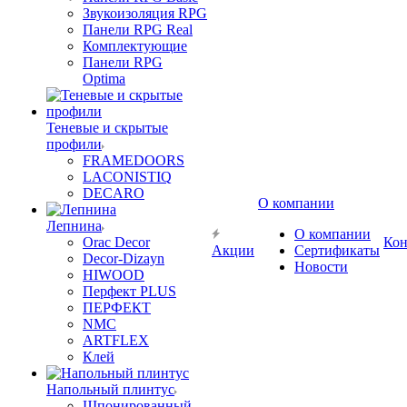
Звукоизоляция RPG
Панели RPG Real
Комплектующие
Панели RPG
Optima
Теневые и скрытые
профили
FRAMEDOORS
LACONISTIQ
DECARO
О компании
Лепнина
О компании
Orac Decor
Кон
Акции
Сертификаты
Decor-Dizayn
Новости
HIWOOD
Перфект PLUS
ПЕРФЕКТ
NMC
ARTFLEX
Клей
Напольный плинтус
Шпонированный