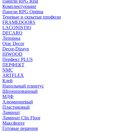
Панели RPG Real
Комплектующие
Панели RPG Optima
Теневые и скрытые профили
FRAMEDOORS
LACONISTIQ
DECARO
Лепнина
Orac Decor
Decor-Dizayn
HIWOOD
Перфект PLUS
ПЕРФЕКТ
NMC
ARTFLEX
Клей
Напольный плинтус
Шпонированный
МДФ
Алюминиевый
Пластиковый
Ламинат
Ламинат Clix Floor
Максфорте
Готовые решения