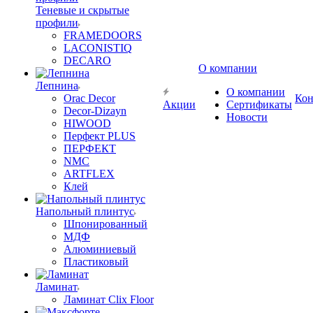
Теневые и скрытые
профили
FRAMEDOORS
LACONISTIQ
DECARO
О компании
Лепнина
О компании
Orac Decor
Кон
Акции
Сертификаты
Decor-Dizayn
Новости
HIWOOD
Перфект PLUS
ПЕРФЕКТ
NMC
ARTFLEX
Клей
Напольный плинтус
Шпонированный
МДФ
Алюминиевый
Пластиковый
Ламинат
Ламинат Clix Floor