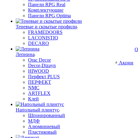
Панели RPG Real
Комплектующие
Панели RPG Optima
Теневые и скрытые профили
FRAMEDOORS
LACONISTIQ
DECARO
О
Лепнина
Orac Decor
Акции
Decor-Dizayn
HIWOOD
Перфект PLUS
ПЕРФЕКТ
NMC
ARTFLEX
Клей
Напольный плинтус
Шпонированный
МДФ
Алюминиевый
Пластиковый