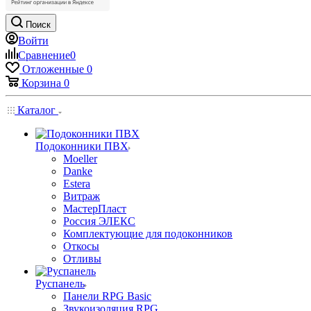
Поиск
Войти
Сравнение
0
Отложенные
0
Корзина
0
Каталог
Подоконники ПВХ
Moeller
Danke
Estera
Витраж
МастерПласт
Россия ЭЛЕКС
Комплектующие для подоконников
Откосы
Отливы
Руспанель
Панели RPG Basic
Звукоизоляция RPG