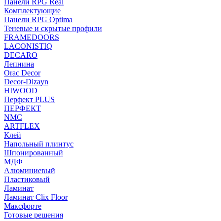
Панели RPG Real
Комплектующие
Панели RPG Optima
Теневые и скрытые профили
FRAMEDOORS
LACONISTIQ
DECARO
Лепнина
Orac Decor
Decor-Dizayn
HIWOOD
Перфект PLUS
ПЕРФЕКТ
NMC
ARTFLEX
Клей
Напольный плинтус
Шпонированный
МДФ
Алюминиевый
Пластиковый
Ламинат
Ламинат Clix Floor
Максфорте
Готовые решения