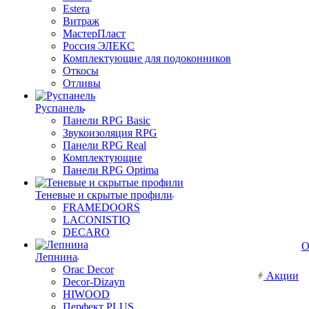
Estera
Витраж
МастерПласт
Россия ЭЛЕКС
Комплектующие для подоконников
Откосы
Отливы
Руспанель
Панели RPG Basic
Звукоизоляция RPG
Панели RPG Real
Комплектующие
Панели RPG Optima
Теневые и скрытые профили
FRAMEDOORS
LACONISTIQ
DECARO
О
Лепнина
Orac Decor
Акции
Decor-Dizayn
HIWOOD
Перфект PLUS