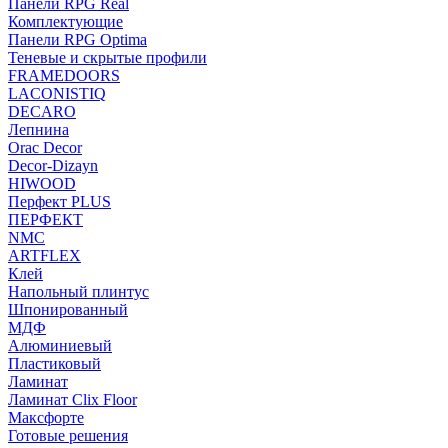
Панели RPG Real
Комплектующие
Панели RPG Optima
Теневые и скрытые профили
FRAMEDOORS
LACONISTIQ
DECARO
Лепнина
Orac Decor
Decor-Dizayn
HIWOOD
Перфект PLUS
ПЕРФЕКТ
NMC
ARTFLEX
Клей
Напольный плинтус
Шпонированный
МДФ
Алюминиевый
Пластиковый
Ламинат
Ламинат Clix Floor
Максфорте
Готовые решения