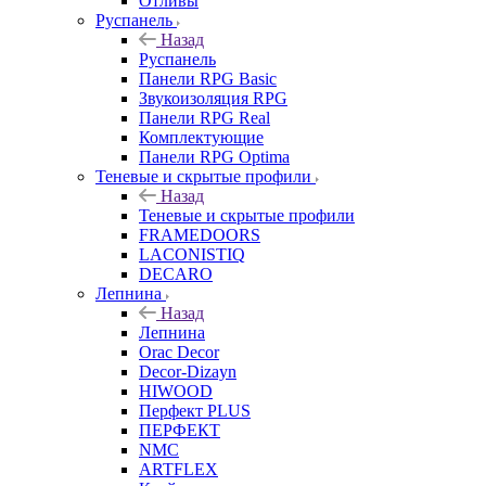
Отливы
Руспанель
Назад
Руспанель
Панели RPG Basic
Звукоизоляция RPG
Панели RPG Real
Комплектующие
Панели RPG Optima
Теневые и скрытые профили
Назад
Теневые и скрытые профили
FRAMEDOORS
LACONISTIQ
DECARO
Лепнина
Назад
Лепнина
Orac Decor
Decor-Dizayn
HIWOOD
Перфект PLUS
ПЕРФЕКТ
NMC
ARTFLEX