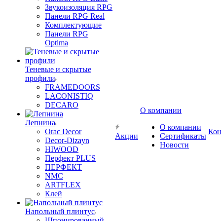
Звукоизоляция RPG
Панели RPG Real
Комплектующие
Панели RPG
Optima
Теневые и скрытые
профили
FRAMEDOORS
LACONISTIQ
DECARO
О компании
Лепнина
О компании
Orac Decor
Кон
Акции
Сертификаты
Decor-Dizayn
Новости
HIWOOD
Перфект PLUS
ПЕРФЕКТ
NMC
ARTFLEX
Клей
Напольный плинтус
Шпонированный