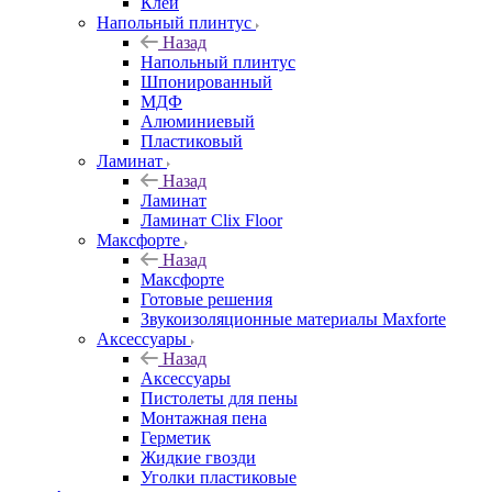
Клей
Напольный плинтус
Назад
Напольный плинтус
Шпонированный
МДФ
Алюминиевый
Пластиковый
Ламинат
Назад
Ламинат
Ламинат Clix Floor
Максфорте
Назад
Максфорте
Готовые решения
Звукоизоляционные материалы Maxforte
Аксессуары
Назад
Аксессуары
Пистолеты для пены
Монтажная пена
Герметик
Жидкие гвозди
Уголки пластиковые