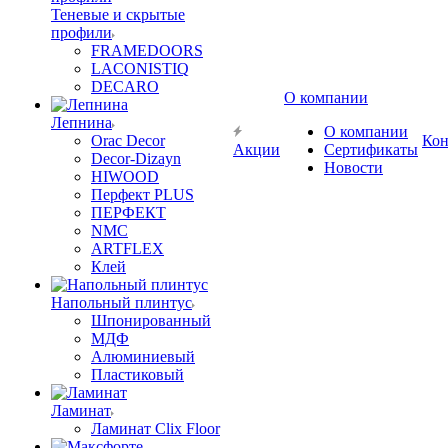
Теневые и скрытые
профили
FRAMEDOORS
LACONISTIQ
DECARO
О компании
Лепнина
О компании
Orac Decor
Кон
Акции
Сертификаты
Decor-Dizayn
Новости
HIWOOD
Перфект PLUS
ПЕРФЕКТ
NMC
ARTFLEX
Клей
Напольный плинтус
Шпонированный
МДФ
Алюминиевый
Пластиковый
Ламинат
Ламинат Clix Floor