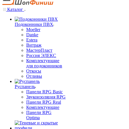
Каталог
Подоконники ПВХ
Moeller
Danke
Estera
Витраж
МастерПласт
Россия ЭЛЕКС
Комплектующие
для подоконников
Откосы
Отливы
Руспанель
Панели RPG Basic
Звукоизоляция RPG
Панели RPG Real
Комплектующие
Панели RPG
Optima