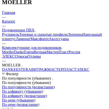
MOELLER
Главная
—
Каталог
—
Подоконники ПВХ
Руспанель
Теневые и скрытые профили
Лепнина
Напольный
плинтус
Ламинат
Максфорте
Аксессуары
—
Комплектующие для подоконников
Moeller
Danke
Estera
Витраж
МастерПласт
Россия
ЭЛЕКС
Откосы
Отливы
—
MOELLER
DANKE
ESTERA
ВИТРАЖ
МАСТЕРПЛАСТ
ЭЛЕКС
Фильтр
По популярности (убывание)
По популярности (убывание)
По популярности (возрастание)
По алфавиту (убывание)
По алфавиту (возрастание)
По цене (убывание)
По цене (возрастание)