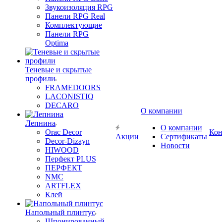
Звукоизоляция RPG
Панели RPG Real
Комплектующие
Панели RPG
Optima
Теневые и скрытые
профили
FRAMEDOORS
LACONISTIQ
DECARO
О компании
Лепнина
О компании
Orac Decor
Кон
Акции
Сертификаты
Decor-Dizayn
Новости
HIWOOD
Перфект PLUS
ПЕРФЕКТ
NMC
ARTFLEX
Клей
Напольный плинтус
Шпонированный