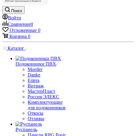
Поиск
Войти
Сравнение
0
Отложенные
0
Корзина
0
Каталог
Подоконники ПВХ
Moeller
Danke
Estera
Витраж
МастерПласт
Россия ЭЛЕКС
Комплектующие
для подоконников
Откосы
Отливы
Руспанель
Панели RPG Basic