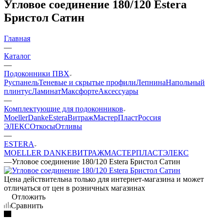
Угловое соединение 180/120 Estera
Бристол Сатин
Главная
—
Каталог
—
Подоконники ПВХ
Руспанель
Теневые и скрытые профили
Лепнина
Напольный
плинтус
Ламинат
Максфорте
Аксессуары
—
Комплектующие для подоконников
Moeller
Danke
Estera
Витраж
МастерПласт
Россия
ЭЛЕКС
Откосы
Отливы
—
ESTERA
MOELLER
DANKE
ВИТРАЖ
МАСТЕРПЛАСТ
ЭЛЕКС
—
Угловое соединение 180/120 Estera Бристол Сатин
Цена действительна только для интернет-магазина и может
отличаться от цен в розничных магазинах
Отложить
Сравнить