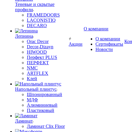
Теневые и скрытые
профили
FRAMEDOORS
LACONISTIQ
DECARO
О компании
Лепнина
О компании
Orac Decor
Кон
Акции
Сертификаты
Decor-Dizayn
Новости
HIWOOD
Перфект PLUS
ПЕРФЕКТ
NMC
ARTFLEX
Клей
Напольный плинтус
Шпонированный
МДФ
Алюминиевый
Пластиковый
Ламинат
Ламинат Clix Floor