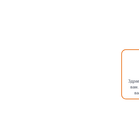
Здрав
вам.
ва