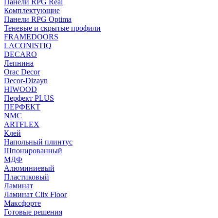
Панели RPG Real
Комплектующие
Панели RPG Optima
Теневые и скрытые профили
FRAMEDOORS
LACONISTIQ
DECARO
Лепнина
Orac Decor
Decor-Dizayn
HIWOOD
Перфект PLUS
ПЕРФЕКТ
NMC
ARTFLEX
Клей
Напольный плинтус
Шпонированный
МДФ
Алюминиевый
Пластиковый
Ламинат
Ламинат Clix Floor
Максфорте
Готовые решения