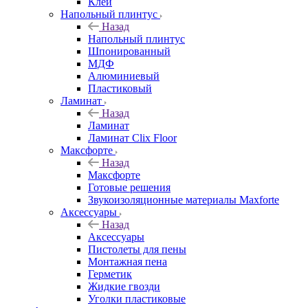
Клей
Напольный плинтус
Назад
Напольный плинтус
Шпонированный
МДФ
Алюминиевый
Пластиковый
Ламинат
Назад
Ламинат
Ламинат Clix Floor
Максфорте
Назад
Максфорте
Готовые решения
Звукоизоляционные материалы Maxforte
Аксессуары
Назад
Аксессуары
Пистолеты для пены
Монтажная пена
Герметик
Жидкие гвозди
Уголки пластиковые