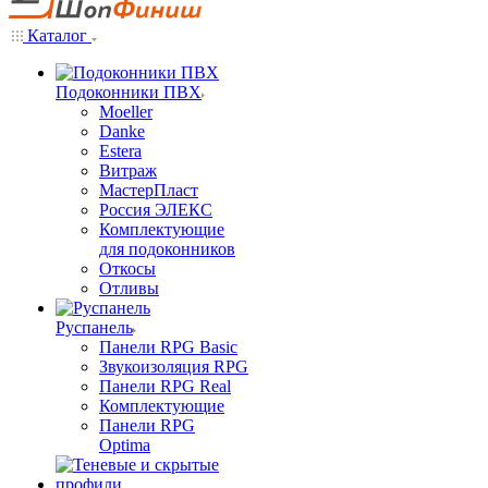
Каталог
Подоконники ПВХ
Moeller
Danke
Estera
Витраж
МастерПласт
Россия ЭЛЕКС
Комплектующие
для подоконников
Откосы
Отливы
Руспанель
Панели RPG Basic
Звукоизоляция RPG
Панели RPG Real
Комплектующие
Панели RPG
Optima