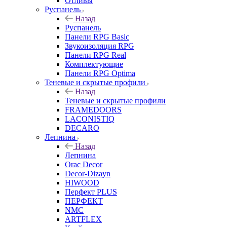
Отливы
Руспанель
Назад
Руспанель
Панели RPG Basic
Звукоизоляция RPG
Панели RPG Real
Комплектующие
Панели RPG Optima
Теневые и скрытые профили
Назад
Теневые и скрытые профили
FRAMEDOORS
LACONISTIQ
DECARO
Лепнина
Назад
Лепнина
Orac Decor
Decor-Dizayn
HIWOOD
Перфект PLUS
ПЕРФЕКТ
NMC
ARTFLEX