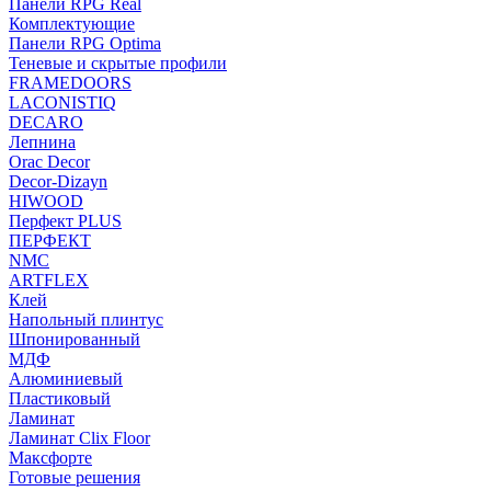
Панели RPG Real
Комплектующие
Панели RPG Optima
Теневые и скрытые профили
FRAMEDOORS
LACONISTIQ
DECARO
Лепнина
Orac Decor
Decor-Dizayn
HIWOOD
Перфект PLUS
ПЕРФЕКТ
NMC
ARTFLEX
Клей
Напольный плинтус
Шпонированный
МДФ
Алюминиевый
Пластиковый
Ламинат
Ламинат Clix Floor
Максфорте
Готовые решения