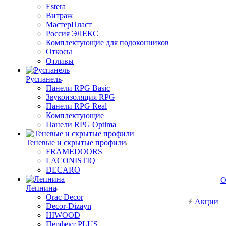
Estera
Витраж
МастерПласт
Россия ЭЛЕКС
Комплектующие для подоконников
Откосы
Отливы
Руспанель
Панели RPG Basic
Звукоизоляция RPG
Панели RPG Real
Комплектующие
Панели RPG Optima
Теневые и скрытые профили
FRAMEDOORS
LACONISTIQ
DECARO
О
Лепнина
Orac Decor
Акции
Decor-Dizayn
HIWOOD
Перфект PLUS