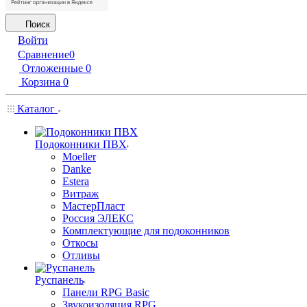
Поиск
Войти
Сравнение
0
Отложенные
0
Корзина
0
Каталог
Подоконники ПВХ
Moeller
Danke
Estera
Витраж
МастерПласт
Россия ЭЛЕКС
Комплектующие для подоконников
Откосы
Отливы
Руспанель
Панели RPG Basic
Звукоизоляция RPG