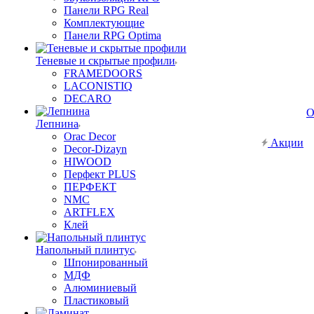
Панели RPG Real
Комплектующие
Панели RPG Optima
Теневые и скрытые профили
FRAMEDOORS
LACONISTIQ
DECARO
О
Лепнина
Orac Decor
Акции
Decor-Dizayn
HIWOOD
Перфект PLUS
ПЕРФЕКТ
NMC
ARTFLEX
Клей
Напольный плинтус
Шпонированный
МДФ
Алюминиевый
Пластиковый