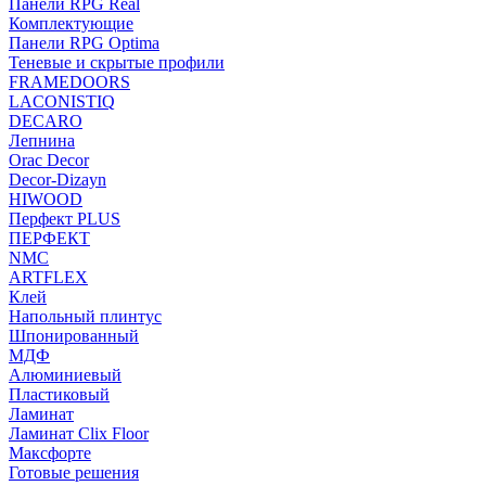
Панели RPG Real
Комплектующие
Панели RPG Optima
Теневые и скрытые профили
FRAMEDOORS
LACONISTIQ
DECARO
Лепнина
Orac Decor
Decor-Dizayn
HIWOOD
Перфект PLUS
ПЕРФЕКТ
NMC
ARTFLEX
Клей
Напольный плинтус
Шпонированный
МДФ
Алюминиевый
Пластиковый
Ламинат
Ламинат Clix Floor
Максфорте
Готовые решения