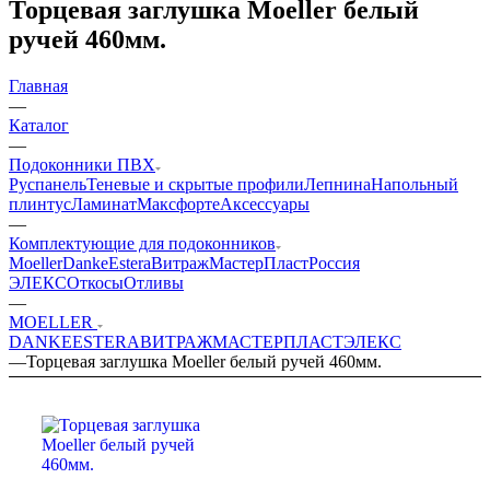
Торцевая заглушка Moeller белый
ручей 460мм.
Главная
—
Каталог
—
Подоконники ПВХ
Руспанель
Теневые и скрытые профили
Лепнина
Напольный
плинтус
Ламинат
Максфорте
Аксессуары
—
Комплектующие для подоконников
Moeller
Danke
Estera
Витраж
МастерПласт
Россия
ЭЛЕКС
Откосы
Отливы
—
MOELLER
DANKE
ESTERA
ВИТРАЖ
МАСТЕРПЛАСТ
ЭЛЕКС
—
Торцевая заглушка Moeller белый ручей 460мм.