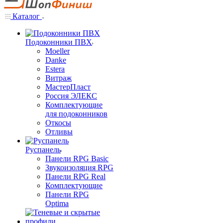
Каталог
Подоконники ПВХ
Moeller
Danke
Estera
Витраж
МастерПласт
Россия ЭЛЕКС
Комплектующие
для подоконников
Откосы
Отливы
Руспанель
Панели RPG Basic
Звукоизоляция RPG
Панели RPG Real
Комплектующие
Панели RPG
Optima