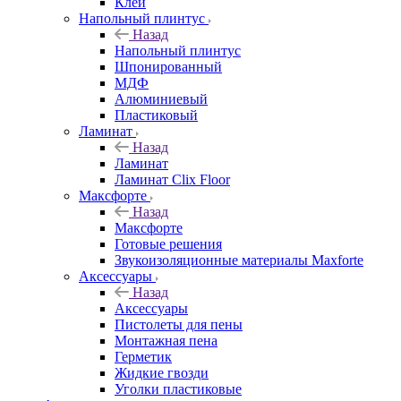
Клей
Напольный плинтус
Назад
Напольный плинтус
Шпонированный
МДФ
Алюминиевый
Пластиковый
Ламинат
Назад
Ламинат
Ламинат Clix Floor
Максфорте
Назад
Максфорте
Готовые решения
Звукоизоляционные материалы Maxforte
Аксессуары
Назад
Аксессуары
Пистолеты для пены
Монтажная пена
Герметик
Жидкие гвозди
Уголки пластиковые