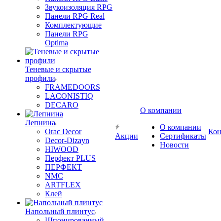
Звукоизоляция RPG
Панели RPG Real
Комплектующие
Панели RPG
Optima
Теневые и скрытые
профили
FRAMEDOORS
LACONISTIQ
DECARO
О компании
Лепнина
О компании
Orac Decor
Кон
Акции
Сертификаты
Decor-Dizayn
Новости
HIWOOD
Перфект PLUS
ПЕРФЕКТ
NMC
ARTFLEX
Клей
Напольный плинтус
Шпонированный