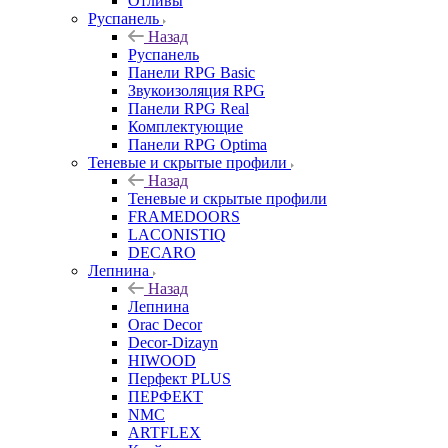
Отливы
Руспанель
Назад
Руспанель
Панели RPG Basic
Звукоизоляция RPG
Панели RPG Real
Комплектующие
Панели RPG Optima
Теневые и скрытые профили
Назад
Теневые и скрытые профили
FRAMEDOORS
LACONISTIQ
DECARO
Лепнина
Назад
Лепнина
Orac Decor
Decor-Dizayn
HIWOOD
Перфект PLUS
ПЕРФЕКТ
NMC
ARTFLEX