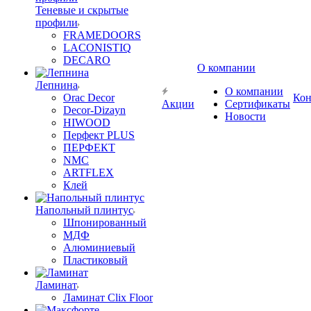
Теневые и скрытые
профили
FRAMEDOORS
LACONISTIQ
DECARO
О компании
Лепнина
О компании
Orac Decor
Кон
Акции
Сертификаты
Decor-Dizayn
Новости
HIWOOD
Перфект PLUS
ПЕРФЕКТ
NMC
ARTFLEX
Клей
Напольный плинтус
Шпонированный
МДФ
Алюминиевый
Пластиковый
Ламинат
Ламинат Clix Floor