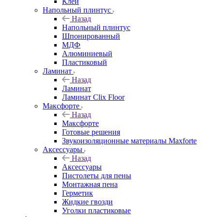
Клей
Напольный плинтус
Назад
Напольный плинтус
Шпонированный
МДФ
Алюминиевый
Пластиковый
Ламинат
Назад
Ламинат
Ламинат Clix Floor
Максфорте
Назад
Максфорте
Готовые решения
Звукоизоляционные материалы Maxforte
Аксессуары
Назад
Аксессуары
Пистолеты для пены
Монтажная пена
Герметик
Жидкие гвозди
Уголки пластиковые