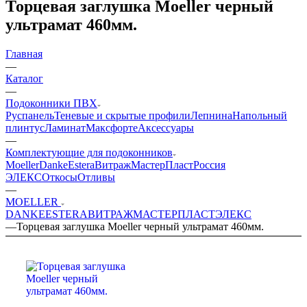
Торцевая заглушка Moeller черный
ультрамат 460мм.
Главная
—
Каталог
—
Подоконники ПВХ
Руспанель
Теневые и скрытые профили
Лепнина
Напольный
плинтус
Ламинат
Максфорте
Аксессуары
—
Комплектующие для подоконников
Moeller
Danke
Estera
Витраж
МастерПласт
Россия
ЭЛЕКС
Откосы
Отливы
—
MOELLER
DANKE
ESTERA
ВИТРАЖ
МАСТЕРПЛАСТ
ЭЛЕКС
—
Торцевая заглушка Moeller черный ультрамат 460мм.