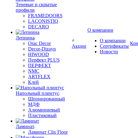
Теневые и скрытые
профили
FRAMEDOORS
LACONISTIQ
DECARO
О компании
Лепнина
О компании
Orac Decor
Кон
Акции
Сертификаты
Decor-Dizayn
Новости
HIWOOD
Перфект PLUS
ПЕРФЕКТ
NMC
ARTFLEX
Клей
Напольный плинтус
Шпонированный
МДФ
Алюминиевый
Пластиковый
Ламинат
Ламинат Clix Floor