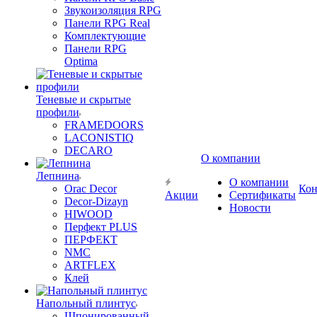
Звукоизоляция RPG
Панели RPG Real
Комплектующие
Панели RPG
Optima
Теневые и скрытые
профили
FRAMEDOORS
LACONISTIQ
DECARO
О компании
Лепнина
О компании
Orac Decor
Кон
Акции
Сертификаты
Decor-Dizayn
Новости
HIWOOD
Перфект PLUS
ПЕРФЕКТ
NMC
ARTFLEX
Клей
Напольный плинтус
Шпонированный