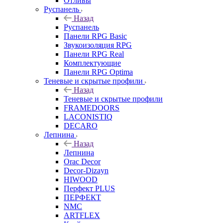
Отливы
Руспанель
Назад
Руспанель
Панели RPG Basic
Звукоизоляция RPG
Панели RPG Real
Комплектующие
Панели RPG Optima
Теневые и скрытые профили
Назад
Теневые и скрытые профили
FRAMEDOORS
LACONISTIQ
DECARO
Лепнина
Назад
Лепнина
Orac Decor
Decor-Dizayn
HIWOOD
Перфект PLUS
ПЕРФЕКТ
NMC
ARTFLEX