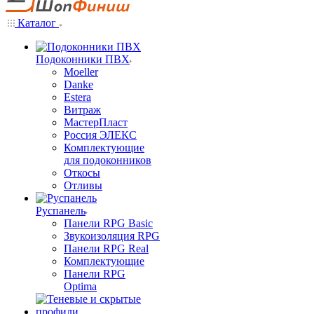
Каталог
Подоконники ПВХ
Moeller
Danke
Estera
Витраж
МастерПласт
Россия ЭЛЕКС
Комплектующие
для подоконников
Откосы
Отливы
Руспанель
Панели RPG Basic
Звукоизоляция RPG
Панели RPG Real
Комплектующие
Панели RPG
Optima