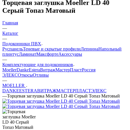
Торцевая заглушка Moeller LD 40
Серый Топаз Матовый
Главная
—
Каталог
—
Подоконники ПВХ
Руспанель
Теневые и скрытые профили
Лепнина
Напольный
плинтус
Ламинат
Максфорте
Аксессуары
—
Комплектующие для подоконников
Moeller
Danke
Estera
Витраж
МастерПласт
Россия
ЭЛЕКС
Откосы
Отливы
—
MOELLER
DANKE
ESTERA
ВИТРАЖ
МАСТЕРПЛАСТ
ЭЛЕКС
—
Торцевая заглушка Moeller LD 40 Серый Топаз Матовый