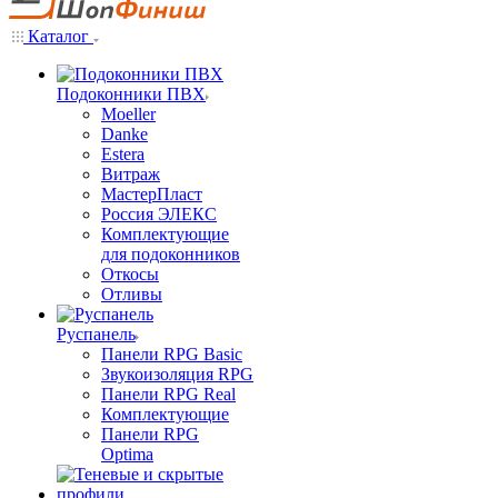
Каталог
Подоконники ПВХ
Moeller
Danke
Estera
Витраж
МастерПласт
Россия ЭЛЕКС
Комплектующие
для подоконников
Откосы
Отливы
Руспанель
Панели RPG Basic
Звукоизоляция RPG
Панели RPG Real
Комплектующие
Панели RPG
Optima