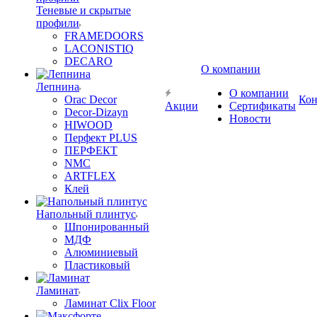
Теневые и скрытые
профили
FRAMEDOORS
LACONISTIQ
DECARO
О компании
Лепнина
О компании
Orac Decor
Кон
Акции
Сертификаты
Decor-Dizayn
Новости
HIWOOD
Перфект PLUS
ПЕРФЕКТ
NMC
ARTFLEX
Клей
Напольный плинтус
Шпонированный
МДФ
Алюминиевый
Пластиковый
Ламинат
Ламинат Clix Floor