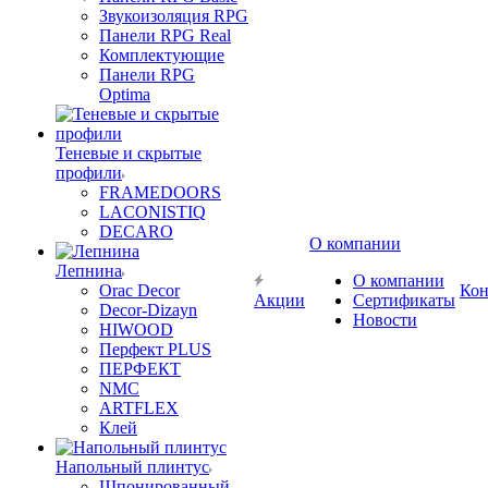
Звукоизоляция RPG
Панели RPG Real
Комплектующие
Панели RPG
Optima
Теневые и скрытые
профили
FRAMEDOORS
LACONISTIQ
DECARO
О компании
Лепнина
О компании
Orac Decor
Кон
Акции
Сертификаты
Decor-Dizayn
Новости
HIWOOD
Перфект PLUS
ПЕРФЕКТ
NMC
ARTFLEX
Клей
Напольный плинтус
Шпонированный