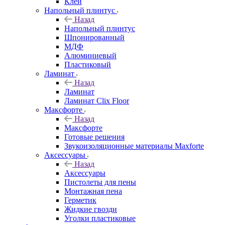
Клей
Напольный плинтус
Назад
Напольный плинтус
Шпонированный
МДФ
Алюминиевый
Пластиковый
Ламинат
Назад
Ламинат
Ламинат Clix Floor
Максфорте
Назад
Максфорте
Готовые решения
Звукоизоляционные материалы Maxforte
Аксессуары
Назад
Аксессуары
Пистолеты для пены
Монтажная пена
Герметик
Жидкие гвозди
Уголки пластиковые