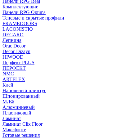
Панели RPG Real
Комплектующие
Панели RPG Optima
Теневые и скрытые профили
FRAMEDOORS
LACONISTIQ
DECARO
Лепнина
Orac Decor
Decor-Dizayn
HIWOOD
Перфект PLUS
ПЕРФЕКТ
NMC
ARTFLEX
Клей
Напольный плинтус
Шпонированный
МДФ
Алюминиевый
Пластиковый
Ламинат
Ламинат Clix Floor
Максфорте
Готовые решения