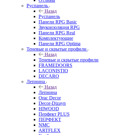
Отливы
Руспанель
Назад
Руспанель
Панели RPG Basic
Звукоизоляция RPG
Панели RPG Real
Комплектующие
Панели RPG Optima
Теневые и скрытые профили
Назад
Теневые и скрытые профили
FRAMEDOORS
LACONISTIQ
DECARO
Лепнина
Назад
Лепнина
Orac Decor
Decor-Dizayn
HIWOOD
Перфект PLUS
ПЕРФЕКТ
NMC
ARTFLEX