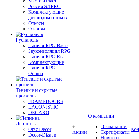
МастерПласт
Россия ЭЛЕКС
Комплектующие
для подоконников
Откосы
Отливы
Руспанель
Панели RPG Basic
Звукоизоляция RPG
Панели RPG Real
Комплектующие
Панели RPG
Optima
Теневые и скрытые
профили
FRAMEDOORS
LACONISTIQ
DECARO
О компании
Лепнина
О компании
Orac Decor
Кон
Акции
Сертификаты
Decor-Dizayn
Новости