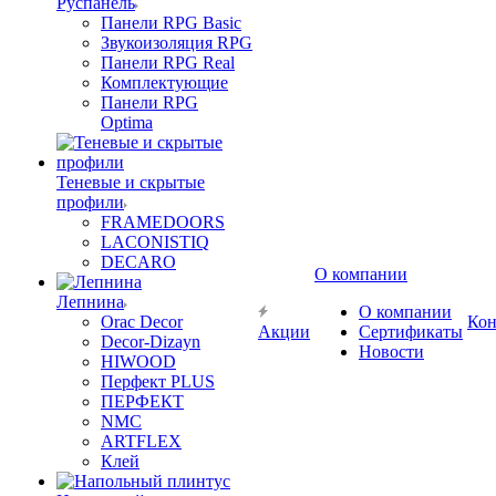
Руспанель
Панели RPG Basic
Звукоизоляция RPG
Панели RPG Real
Комплектующие
Панели RPG
Optima
Теневые и скрытые
профили
FRAMEDOORS
LACONISTIQ
DECARO
О компании
Лепнина
О компании
Orac Decor
Кон
Акции
Сертификаты
Decor-Dizayn
Новости
HIWOOD
Перфект PLUS
ПЕРФЕКТ
NMC
ARTFLEX
Клей