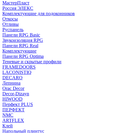
МастерПласт
Россия ЭЛЕКС
Комплектующие для подоконников
Откосы
Отливы
Руспанель
Панели RPG Basic
Звукоизоляция RPG
Панели RPG Real
Комплектующие
Панели RPG Optima
Теневые и скрытые профили
FRAMEDOORS
LACONISTIQ
DECARO
Лепнина
Orac Decor
Decor-Dizayn
HIWOOD
Перфект PLUS
ПЕРФЕКТ
NMC
ARTFLEX
Клей
Напольный плинтус