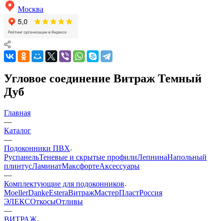
Москва
Угловое соединение Витраж Темный
Дуб
Главная
—
Каталог
—
Подоконники ПВХ
Руспанель
Теневые и скрытые профили
Лепнина
Напольный
плинтус
Ламинат
Максфорте
Аксессуары
—
Комплектующие для подоконников
Moeller
Danke
Estera
Витраж
МастерПласт
Россия
ЭЛЕКС
Откосы
Отливы
—
ВИТРАЖ