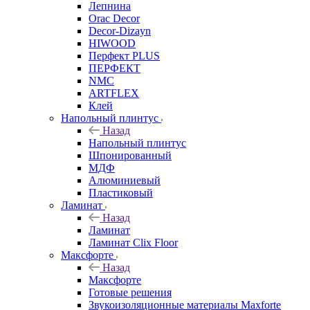
Лепнина
Orac Decor
Decor-Dizayn
HIWOOD
Перфект PLUS
ПЕРФЕКТ
NMC
ARTFLEX
Клей
Напольный плинтус
Назад
Напольный плинтус
Шпонированный
МДФ
Алюминиевый
Пластиковый
Ламинат
Назад
Ламинат
Ламинат Clix Floor
Максфорте
Назад
Максфорте
Готовые решения
Звукоизоляционные материалы Maxforte