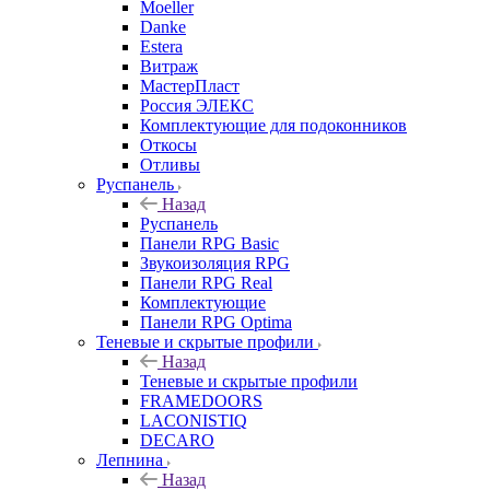
Moeller
Danke
Estera
Витраж
МастерПласт
Россия ЭЛЕКС
Комплектующие для подоконников
Откосы
Отливы
Руспанель
Назад
Руспанель
Панели RPG Basic
Звукоизоляция RPG
Панели RPG Real
Комплектующие
Панели RPG Optima
Теневые и скрытые профили
Назад
Теневые и скрытые профили
FRAMEDOORS
LACONISTIQ
DECARO
Лепнина
Назад