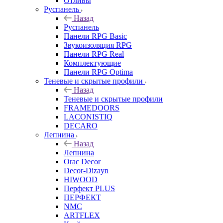
Отливы
Руспанель
Назад
Руспанель
Панели RPG Basic
Звукоизоляция RPG
Панели RPG Real
Комплектующие
Панели RPG Optima
Теневые и скрытые профили
Назад
Теневые и скрытые профили
FRAMEDOORS
LACONISTIQ
DECARO
Лепнина
Назад
Лепнина
Orac Decor
Decor-Dizayn
HIWOOD
Перфект PLUS
ПЕРФЕКТ
NMC
ARTFLEX