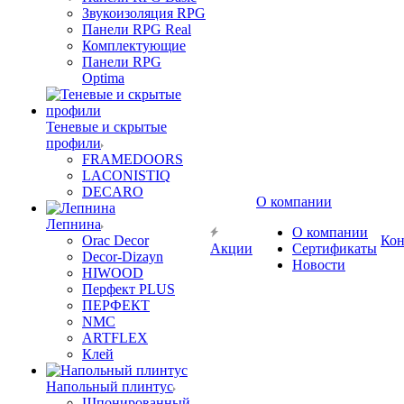
Звукоизоляция RPG
Панели RPG Real
Комплектующие
Панели RPG
Optima
Теневые и скрытые
профили
FRAMEDOORS
LACONISTIQ
DECARO
О компании
Лепнина
О компании
Orac Decor
Кон
Акции
Сертификаты
Decor-Dizayn
Новости
HIWOOD
Перфект PLUS
ПЕРФЕКТ
NMC
ARTFLEX
Клей
Напольный плинтус
Шпонированный