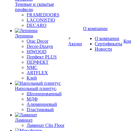
Теневые и скрытые
профили
FRAMEDOORS
LACONISTIQ
DECARO
О компании
Лепнина
О компании
Orac Decor
Кон
Акции
Сертификаты
Decor-Dizayn
Новости
HIWOOD
Перфект PLUS
ПЕРФЕКТ
NMC
ARTFLEX
Клей
Напольный плинтус
Шпонированный
МДФ
Алюминиевый
Пластиковый
Ламинат
Ламинат Clix Floor