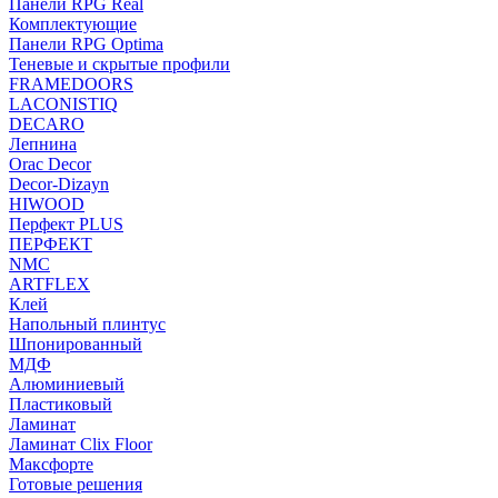
Панели RPG Real
Комплектующие
Панели RPG Optima
Теневые и скрытые профили
FRAMEDOORS
LACONISTIQ
DECARO
Лепнина
Orac Decor
Decor-Dizayn
HIWOOD
Перфект PLUS
ПЕРФЕКТ
NMC
ARTFLEX
Клей
Напольный плинтус
Шпонированный
МДФ
Алюминиевый
Пластиковый
Ламинат
Ламинат Clix Floor
Максфорте
Готовые решения