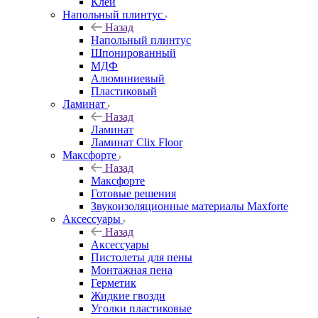
Клей
Напольный плинтус
Назад
Напольный плинтус
Шпонированный
МДФ
Алюминиевый
Пластиковый
Ламинат
Назад
Ламинат
Ламинат Clix Floor
Максфорте
Назад
Максфорте
Готовые решения
Звукоизоляционные материалы Maxforte
Аксессуары
Назад
Аксессуары
Пистолеты для пены
Монтажная пена
Герметик
Жидкие гвозди
Уголки пластиковые