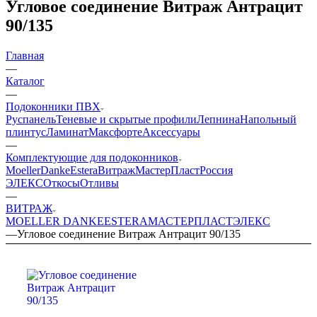
Угловое соединение Витраж Антрацит
90/135
Главная
—
Каталог
—
Подоконники ПВХ
Руспанель
Теневые и скрытые профили
Лепнина
Напольный
плинтус
Ламинат
Максфорте
Аксессуары
—
Комплектующие для подоконников
Moeller
Danke
Estera
Витраж
МастерПласт
Россия
ЭЛЕКС
Откосы
Отливы
—
ВИТРАЖ
MOELLER
DANKE
ESTERA
МАСТЕРПЛАСТ
ЭЛЕКС
—
Угловое соединение Витраж Антрацит 90/135