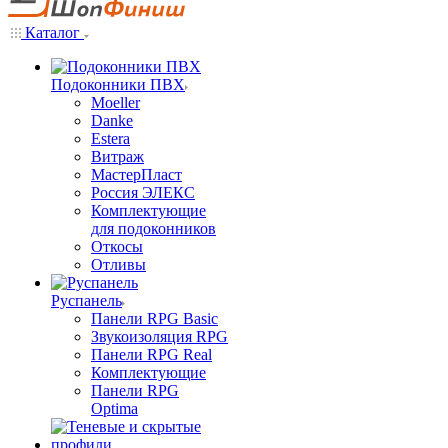
Каталог
Подоконники ПВХ
Moeller
Danke
Estera
Витраж
МастерПласт
Россия ЭЛЕКС
Комплектующие
для подоконников
Откосы
Отливы
Руспанель
Панели RPG Basic
Звукоизоляция RPG
Панели RPG Real
Комплектующие
Панели RPG
Optima