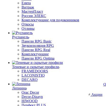
Estera
Витраж
МастерПласт
Россия ЭЛЕКС
Комплектующие для подоконников
Откосы
Отливы
Руспанель
Панели RPG Basic
Звукоизоляция RPG
Панели RPG Real
Комплектующие
Панели RPG Optima
Теневые и скрытые профили
FRAMEDOORS
LACONISTIQ
DECARO
О
Лепнина
Orac Decor
Акции
Decor-Dizayn
HIWOOD
Перфект PLUS