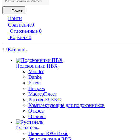
Поиск
Войти
Сравнение
0
Отложенные
0
Корзина
0
Каталог
Подоконники ПВХ
Moeller
Danke
Estera
Витраж
МастерПласт
Россия ЭЛЕКС
Комплектующие для подоконников
Откосы
Отливы
Руспанель
Панели RPG Basic
Звукоизоляция RPG