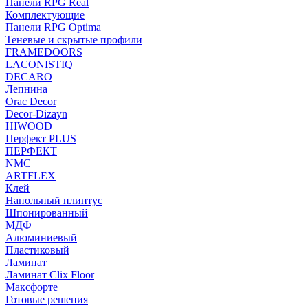
Панели RPG Real
Комплектующие
Панели RPG Optima
Теневые и скрытые профили
FRAMEDOORS
LACONISTIQ
DECARO
Лепнина
Orac Decor
Decor-Dizayn
HIWOOD
Перфект PLUS
ПЕРФЕКТ
NMC
ARTFLEX
Клей
Напольный плинтус
Шпонированный
МДФ
Алюминиевый
Пластиковый
Ламинат
Ламинат Clix Floor
Максфорте
Готовые решения