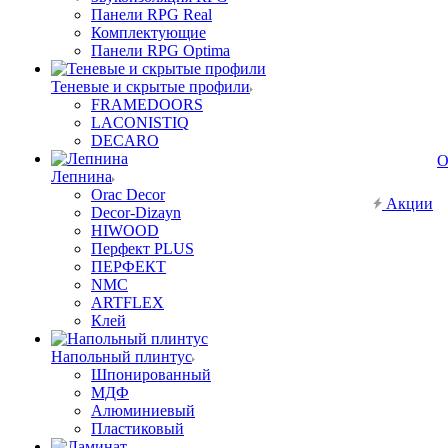
Панели RPG Real
Комплектующие
Панели RPG Optima
Теневые и скрытые профили
FRAMEDOORS
LACONISTIQ
DECARO
О
Лепнина
Orac Decor
Акции
Decor-Dizayn
HIWOOD
Перфект PLUS
ПЕРФЕКТ
NMC
ARTFLEX
Клей
Напольный плинтус
Шпонированный
МДФ
Алюминиевый
Пластиковый