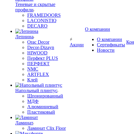
Теневые и скрытые
профили
FRAMEDOORS
LACONISTIQ
DECARO
О компании
Лепнина
О компании
Orac Decor
Кон
Акции
Сертификаты
Decor-Dizayn
Новости
HIWOOD
Перфект PLUS
ПЕРФЕКТ
NMC
ARTFLEX
Клей
Напольный плинтус
Шпонированный
МДФ
Алюминиевый
Пластиковый
Ламинат
Ламинат Clix Floor