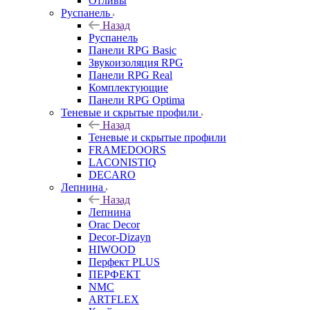
Отливы
Руспанель
Назад
Руспанель
Панели RPG Basic
Звукоизоляция RPG
Панели RPG Real
Комплектующие
Панели RPG Optima
Теневые и скрытые профили
Назад
Теневые и скрытые профили
FRAMEDOORS
LACONISTIQ
DECARO
Лепнина
Назад
Лепнина
Orac Decor
Decor-Dizayn
HIWOOD
Перфект PLUS
ПЕРФЕКТ
NMC
ARTFLEX