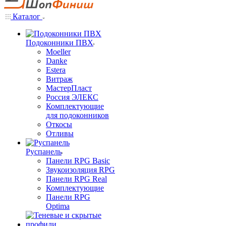
Каталог
Подоконники ПВХ
Moeller
Danke
Estera
Витраж
МастерПласт
Россия ЭЛЕКС
Комплектующие
для подоконников
Откосы
Отливы
Руспанель
Панели RPG Basic
Звукоизоляция RPG
Панели RPG Real
Комплектующие
Панели RPG
Optima