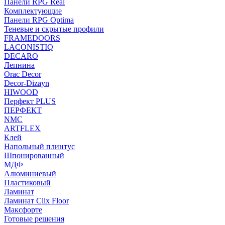
Панели RPG Real
Комплектующие
Панели RPG Optima
Теневые и скрытые профили
FRAMEDOORS
LACONISTIQ
DECARO
Лепнина
Orac Decor
Decor-Dizayn
HIWOOD
Перфект PLUS
ПЕРФЕКТ
NMC
ARTFLEX
Клей
Напольный плинтус
Шпонированный
МДФ
Алюминиевый
Пластиковый
Ламинат
Ламинат Clix Floor
Максфорте
Готовые решения