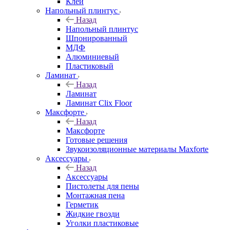
Клей
Напольный плинтус
Назад
Напольный плинтус
Шпонированный
МДФ
Алюминиевый
Пластиковый
Ламинат
Назад
Ламинат
Ламинат Clix Floor
Максфорте
Назад
Максфорте
Готовые решения
Звукоизоляционные материалы Maxforte
Аксессуары
Назад
Аксессуары
Пистолеты для пены
Монтажная пена
Герметик
Жидкие гвозди
Уголки пластиковые