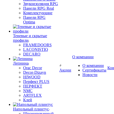
Звукоизоляция RPG
Панели RPG Real
Комплектующие
Панели RPG
Optima
Теневые и скрытые
профили
FRAMEDOORS
LACONISTIQ
DECARO
О компании
Лепнина
О компании
Orac Decor
Кон
Акции
Сертификаты
Decor-Dizayn
Новости
HIWOOD
Перфект PLUS
ПЕРФЕКТ
NMC
ARTFLEX
Клей
Напольный плинтус
Шпонированный