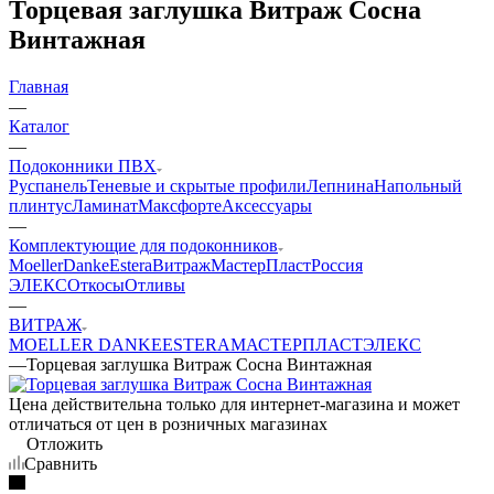
Торцевая заглушка Витраж Сосна
Винтажная
Главная
—
Каталог
—
Подоконники ПВХ
Руспанель
Теневые и скрытые профили
Лепнина
Напольный
плинтус
Ламинат
Максфорте
Аксессуары
—
Комплектующие для подоконников
Moeller
Danke
Estera
Витраж
МастерПласт
Россия
ЭЛЕКС
Откосы
Отливы
—
ВИТРАЖ
MOELLER
DANKE
ESTERA
МАСТЕРПЛАСТ
ЭЛЕКС
—
Торцевая заглушка Витраж Сосна Винтажная
Цена действительна только для интернет-магазина и может
отличаться от цен в розничных магазинах
Отложить
Сравнить