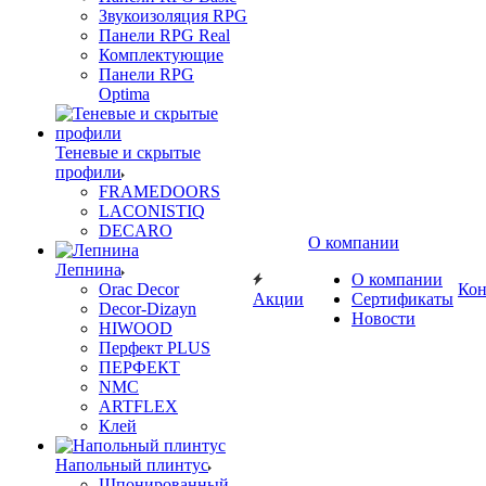
Звукоизоляция RPG
Панели RPG Real
Комплектующие
Панели RPG
Optima
Теневые и скрытые
профили
FRAMEDOORS
LACONISTIQ
DECARO
О компании
Лепнина
О компании
Orac Decor
Кон
Акции
Сертификаты
Decor-Dizayn
Новости
HIWOOD
Перфект PLUS
ПЕРФЕКТ
NMC
ARTFLEX
Клей
Напольный плинтус
Шпонированный