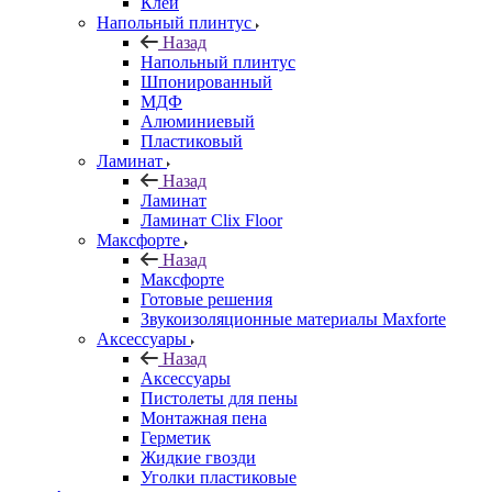
Клей
Напольный плинтус
Назад
Напольный плинтус
Шпонированный
МДФ
Алюминиевый
Пластиковый
Ламинат
Назад
Ламинат
Ламинат Clix Floor
Максфорте
Назад
Максфорте
Готовые решения
Звукоизоляционные материалы Maxforte
Аксессуары
Назад
Аксессуары
Пистолеты для пены
Монтажная пена
Герметик
Жидкие гвозди
Уголки пластиковые