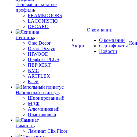
Теневые и скрытые
профили
FRAMEDOORS
LACONISTIQ
DECARO
О компании
Лепнина
О компании
Orac Decor
Кон
Акции
Сертификаты
Decor-Dizayn
Новости
HIWOOD
Перфект PLUS
ПЕРФЕКТ
NMC
ARTFLEX
Клей
Напольный плинтус
Шпонированный
МДФ
Алюминиевый
Пластиковый
Ламинат
Ламинат Clix Floor