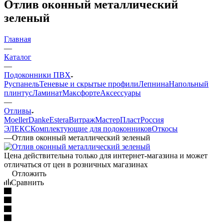
Отлив оконный металлический
зеленый
Главная
—
Каталог
—
Подоконники ПВХ
Руспанель
Теневые и скрытые профили
Лепнина
Напольный
плинтус
Ламинат
Максфорте
Аксессуары
—
Отливы
Moeller
Danke
Estera
Витраж
МастерПласт
Россия
ЭЛЕКС
Комплектующие для подоконников
Откосы
—
Отлив оконный металлический зеленый
Цена действительна только для интернет-магазина и может
отличаться от цен в розничных магазинах
Отложить
Сравнить