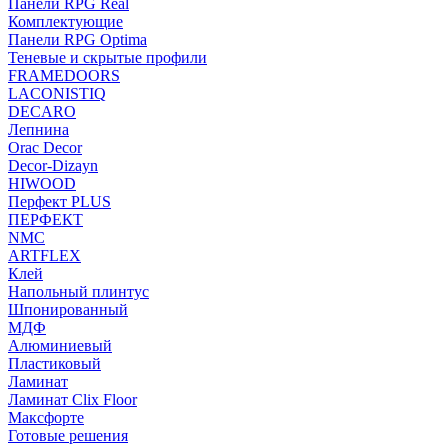
Панели RPG Real
Комплектующие
Панели RPG Optima
Теневые и скрытые профили
FRAMEDOORS
LACONISTIQ
DECARO
Лепнина
Orac Decor
Decor-Dizayn
HIWOOD
Перфект PLUS
ПЕРФЕКТ
NMC
ARTFLEX
Клей
Напольный плинтус
Шпонированный
МДФ
Алюминиевый
Пластиковый
Ламинат
Ламинат Clix Floor
Максфорте
Готовые решения