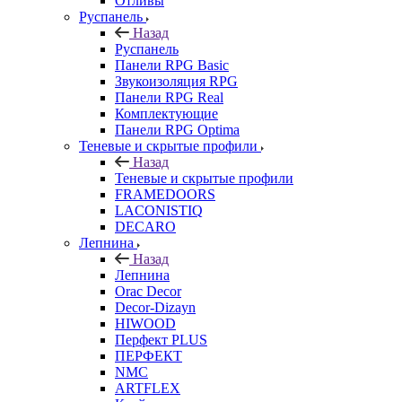
Отливы
Руспанель
Назад
Руспанель
Панели RPG Basic
Звукоизоляция RPG
Панели RPG Real
Комплектующие
Панели RPG Optima
Теневые и скрытые профили
Назад
Теневые и скрытые профили
FRAMEDOORS
LACONISTIQ
DECARO
Лепнина
Назад
Лепнина
Orac Decor
Decor-Dizayn
HIWOOD
Перфект PLUS
ПЕРФЕКТ
NMC
ARTFLEX