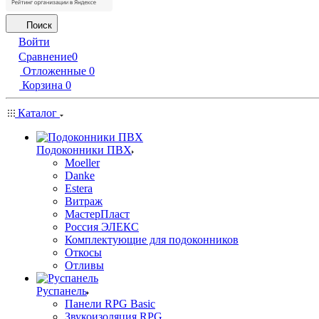
Поиск
Войти
Сравнение
0
Отложенные
0
Корзина
0
Каталог
Подоконники ПВХ
Moeller
Danke
Estera
Витраж
МастерПласт
Россия ЭЛЕКС
Комплектующие для подоконников
Откосы
Отливы
Руспанель
Панели RPG Basic
Звукоизоляция RPG