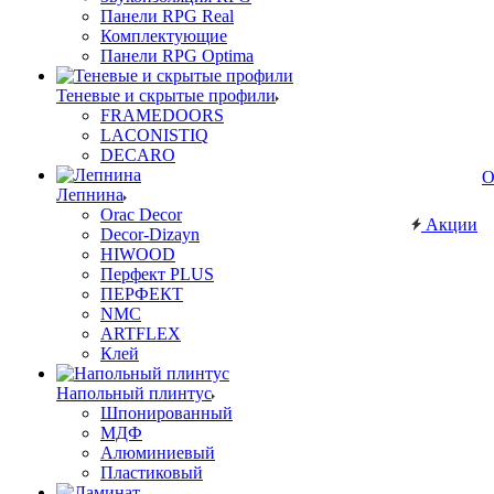
Панели RPG Real
Комплектующие
Панели RPG Optima
Теневые и скрытые профили
FRAMEDOORS
LACONISTIQ
DECARO
О
Лепнина
Orac Decor
Акции
Decor-Dizayn
HIWOOD
Перфект PLUS
ПЕРФЕКТ
NMC
ARTFLEX
Клей
Напольный плинтус
Шпонированный
МДФ
Алюминиевый
Пластиковый