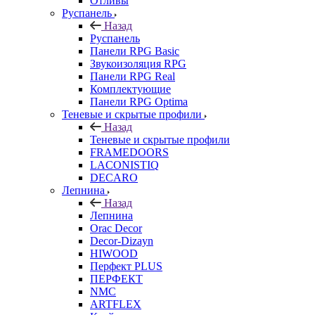
Отливы
Руспанель
Назад
Руспанель
Панели RPG Basic
Звукоизоляция RPG
Панели RPG Real
Комплектующие
Панели RPG Optima
Теневые и скрытые профили
Назад
Теневые и скрытые профили
FRAMEDOORS
LACONISTIQ
DECARO
Лепнина
Назад
Лепнина
Orac Decor
Decor-Dizayn
HIWOOD
Перфект PLUS
ПЕРФЕКТ
NMC
ARTFLEX