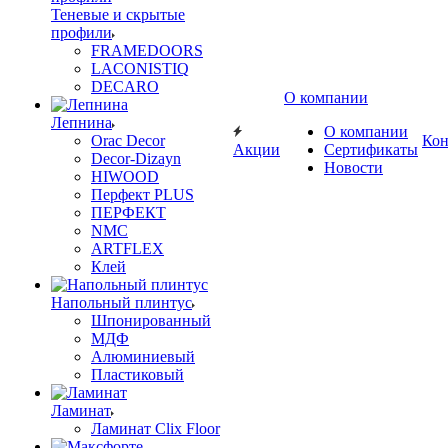
Теневые и скрытые
профили
FRAMEDOORS
LACONISTIQ
DECARO
О компании
Лепнина
О компании
Orac Decor
Кон
Акции
Сертификаты
Decor-Dizayn
Новости
HIWOOD
Перфект PLUS
ПЕРФЕКТ
NMC
ARTFLEX
Клей
Напольный плинтус
Шпонированный
МДФ
Алюминиевый
Пластиковый
Ламинат
Ламинат Clix Floor