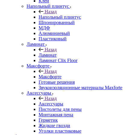
Клей
Напольный плинтус
Назад
Напольный плинтус
Шпонированный
МДФ
Алюминиевый
Пластиковый
Ламинат
Назад
Ламинат
Ламинат Clix Floor
Максфорте
Назад
Максфорте
Готовые решения
Звукоизоляционные материалы Maxforte
Аксессуары
Назад
Аксессуары
Пистолеты для пены
Монтажная пена
Герметик
Жидкие гвозди
Уголки пластиковые