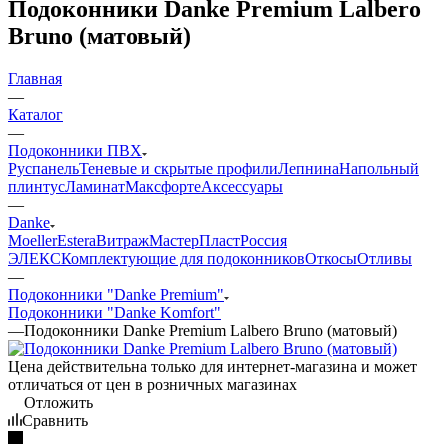
Подоконники Danke Premium Lalbero
Bruno (матовый)
Главная
—
Каталог
—
Подоконники ПВХ
Руспанель
Теневые и скрытые профили
Лепнина
Напольный
плинтус
Ламинат
Максфорте
Аксессуары
—
Danke
Moeller
Estera
Витраж
МастерПласт
Россия
ЭЛЕКС
Комплектующие для подоконников
Откосы
Отливы
—
Подоконники "Danke Premium"
Подоконники "Danke Komfort"
—
Подоконники Danke Premium Lalbero Bruno (матовый)
Цена действительна только для интернет-магазина и может
отличаться от цен в розничных магазинах
Отложить
Сравнить