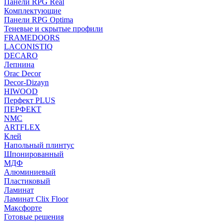
Панели RPG Real
Комплектующие
Панели RPG Optima
Теневые и скрытые профили
FRAMEDOORS
LACONISTIQ
DECARO
Лепнина
Orac Decor
Decor-Dizayn
HIWOOD
Перфект PLUS
ПЕРФЕКТ
NMC
ARTFLEX
Клей
Напольный плинтус
Шпонированный
МДФ
Алюминиевый
Пластиковый
Ламинат
Ламинат Clix Floor
Максфорте
Готовые решения