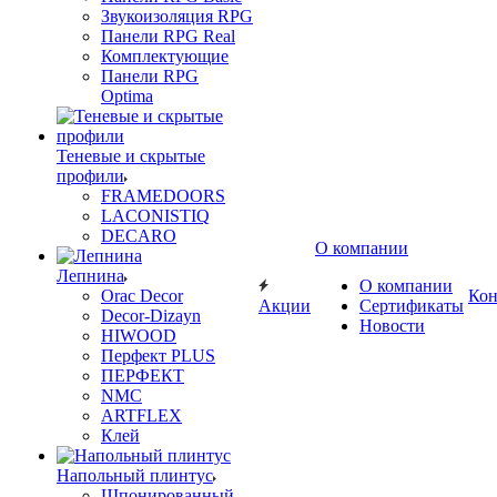
Звукоизоляция RPG
Панели RPG Real
Комплектующие
Панели RPG
Optima
Теневые и скрытые
профили
FRAMEDOORS
LACONISTIQ
DECARO
О компании
Лепнина
О компании
Orac Decor
Кон
Акции
Сертификаты
Decor-Dizayn
Новости
HIWOOD
Перфект PLUS
ПЕРФЕКТ
NMC
ARTFLEX
Клей
Напольный плинтус
Шпонированный