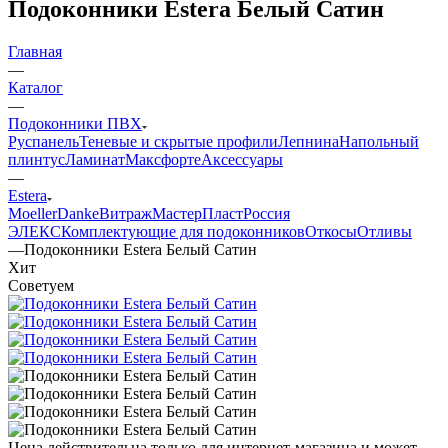
Подоконники Estera Белый Сатин
Главная
—
Каталог
—
Подоконники ПВХ
Руспанель
Теневые и скрытые профили
Лепнина
Напольный
плинтус
Ламинат
Максфорте
Аксессуары
—
Estera
Moeller
Danke
Витраж
МастерПласт
Россия
ЭЛЕКС
Комплектующие для подоконников
Откосы
Отливы
—
Подоконники Estera Белый Сатин
Хит
Советуем
Цена действительна только для интернет-магазина и может