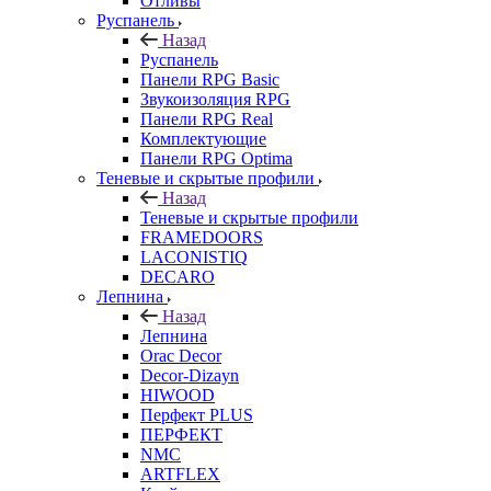
Отливы
Руспанель
Назад
Руспанель
Панели RPG Basic
Звукоизоляция RPG
Панели RPG Real
Комплектующие
Панели RPG Optima
Теневые и скрытые профили
Назад
Теневые и скрытые профили
FRAMEDOORS
LACONISTIQ
DECARO
Лепнина
Назад
Лепнина
Orac Decor
Decor-Dizayn
HIWOOD
Перфект PLUS
ПЕРФЕКТ
NMC
ARTFLEX