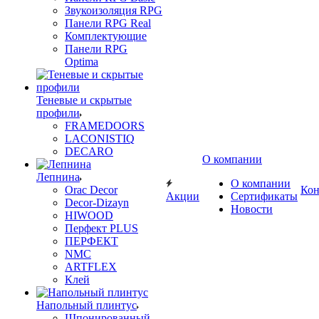
Звукоизоляция RPG
Панели RPG Real
Комплектующие
Панели RPG
Optima
Теневые и скрытые
профили
FRAMEDOORS
LACONISTIQ
DECARO
О компании
Лепнина
О компании
Orac Decor
Кон
Акции
Сертификаты
Decor-Dizayn
Новости
HIWOOD
Перфект PLUS
ПЕРФЕКТ
NMC
ARTFLEX
Клей
Напольный плинтус
Шпонированный