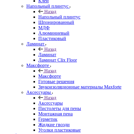
Клей
Напольный плинтус
Назад
Напольный плинтус
Шпонированный
МДФ
Алюминиевый
Пластиковый
Ламинат
Назад
Ламинат
Ламинат Clix Floor
Максфорте
Назад
Максфорте
Готовые решения
Звукоизоляционные материалы Maxforte
Аксессуары
Назад
Аксессуары
Пистолеты для пены
Монтажная пена
Герметик
Жидкие гвозди
Уголки пластиковые