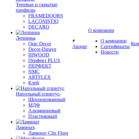
Теневые и скрытые
профили
FRAMEDOORS
LACONISTIQ
DECARO
О компании
Лепнина
О компании
Orac Decor
Кон
Акции
Сертификаты
Decor-Dizayn
Новости
HIWOOD
Перфект PLUS
ПЕРФЕКТ
NMC
ARTFLEX
Клей
Напольный плинтус
Шпонированный
МДФ
Алюминиевый
Пластиковый
Ламинат
Ламинат Clix Floor