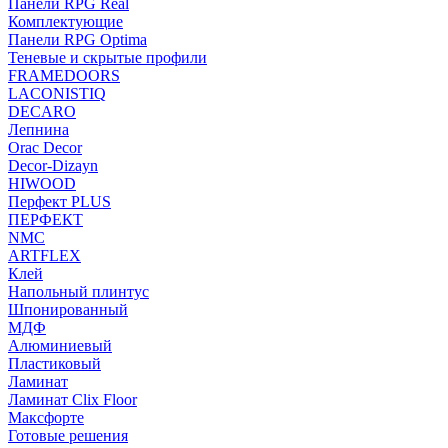
Панели RPG Real
Комплектующие
Панели RPG Optima
Теневые и скрытые профили
FRAMEDOORS
LACONISTIQ
DECARO
Лепнина
Orac Decor
Decor-Dizayn
HIWOOD
Перфект PLUS
ПЕРФЕКТ
NMC
ARTFLEX
Клей
Напольный плинтус
Шпонированный
МДФ
Алюминиевый
Пластиковый
Ламинат
Ламинат Clix Floor
Максфорте
Готовые решения