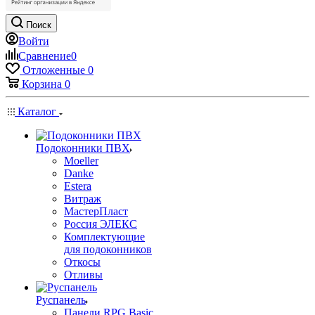
Поиск
Войти
Сравнение
0
Отложенные
0
Корзина
0
Каталог
Подоконники ПВХ
Moeller
Danke
Estera
Витраж
МастерПласт
Россия ЭЛЕКС
Комплектующие
для подоконников
Откосы
Отливы
Руспанель
Панели RPG Basic