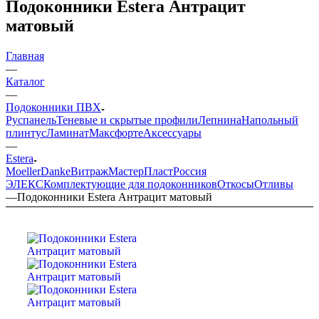
Подоконники Estera Антрацит
матовый
Главная
—
Каталог
—
Подоконники ПВХ
Руспанель
Теневые и скрытые профили
Лепнина
Напольный
плинтус
Ламинат
Максфорте
Аксессуары
—
Estera
Moeller
Danke
Витраж
МастерПласт
Россия
ЭЛЕКС
Комплектующие для подоконников
Откосы
Отливы
—
Подоконники Estera Антрацит матовый