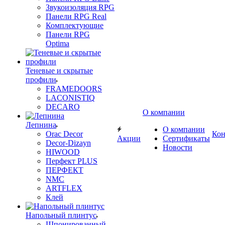
Звукоизоляция RPG
Панели RPG Real
Комплектующие
Панели RPG
Optima
Теневые и скрытые
профили
FRAMEDOORS
LACONISTIQ
DECARO
О компании
Лепнина
О компании
Orac Decor
Кон
Акции
Сертификаты
Decor-Dizayn
Новости
HIWOOD
Перфект PLUS
ПЕРФЕКТ
NMC
ARTFLEX
Клей
Напольный плинтус
Шпонированный