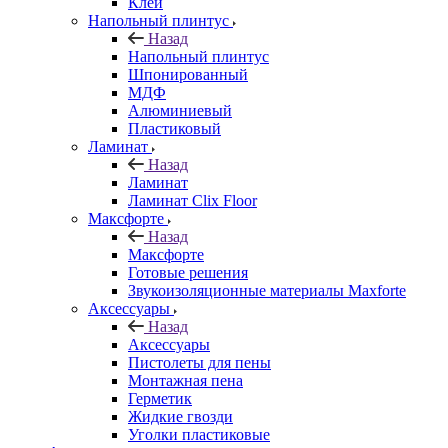
Клей
Напольный плинтус
Назад
Напольный плинтус
Шпонированный
МДФ
Алюминиевый
Пластиковый
Ламинат
Назад
Ламинат
Ламинат Clix Floor
Максфорте
Назад
Максфорте
Готовые решения
Звукоизоляционные материалы Maxforte
Аксессуары
Назад
Аксессуары
Пистолеты для пены
Монтажная пена
Герметик
Жидкие гвозди
Уголки пластиковые