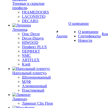
Теневые и скрытые
профили
FRAMEDOORS
LACONISTIQ
DECARO
О компании
Лепнина
О компании
Orac Decor
Кон
Акции
Сертификаты
Decor-Dizayn
Новости
HIWOOD
Перфект PLUS
ПЕРФЕКТ
NMC
ARTFLEX
Клей
Напольный плинтус
Шпонированный
МДФ
Алюминиевый
Пластиковый
Ламинат
Ламинат Clix Floor