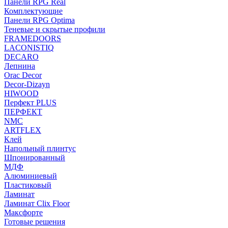
Панели RPG Real
Комплектующие
Панели RPG Optima
Теневые и скрытые профили
FRAMEDOORS
LACONISTIQ
DECARO
Лепнина
Orac Decor
Decor-Dizayn
HIWOOD
Перфект PLUS
ПЕРФЕКТ
NMC
ARTFLEX
Клей
Напольный плинтус
Шпонированный
МДФ
Алюминиевый
Пластиковый
Ламинат
Ламинат Clix Floor
Максфорте
Готовые решения