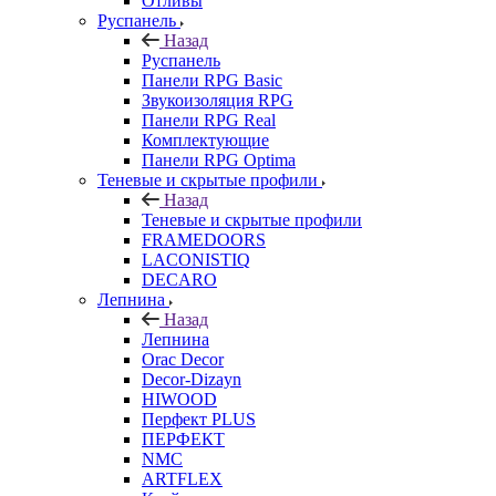
Отливы
Руспанель
Назад
Руспанель
Панели RPG Basic
Звукоизоляция RPG
Панели RPG Real
Комплектующие
Панели RPG Optima
Теневые и скрытые профили
Назад
Теневые и скрытые профили
FRAMEDOORS
LACONISTIQ
DECARO
Лепнина
Назад
Лепнина
Orac Decor
Decor-Dizayn
HIWOOD
Перфект PLUS
ПЕРФЕКТ
NMC
ARTFLEX