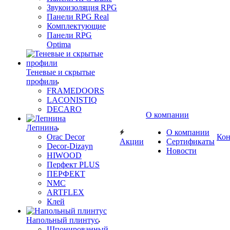
Звукоизоляция RPG
Панели RPG Real
Комплектующие
Панели RPG
Optima
Теневые и скрытые
профили
FRAMEDOORS
LACONISTIQ
DECARO
О компании
Лепнина
О компании
Orac Decor
Кон
Акции
Сертификаты
Decor-Dizayn
Новости
HIWOOD
Перфект PLUS
ПЕРФЕКТ
NMC
ARTFLEX
Клей
Напольный плинтус
Шпонированный