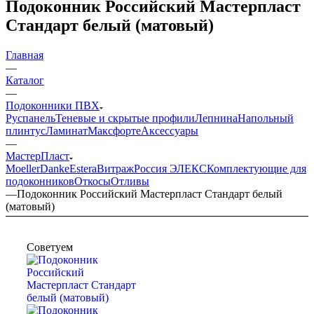
Подоконник Российский Мастерпласт
Стандарт белый (матовый)
Главная
—
Каталог
—
Подоконники ПВХ
Руспанель
Теневые и скрытые профили
Лепнина
Напольный
плинтус
Ламинат
Максфорте
Аксессуары
—
МастерПласт
Moeller
Danke
Estera
Витраж
Россия ЭЛЕКС
Комплектующие для
подоконников
Откосы
Отливы
—
Подоконник Российский Мастерпласт Стандарт белый
(матовый)
Советуем