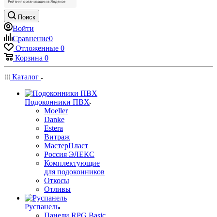
Поиск
Войти
Сравнение
0
Отложенные
0
Корзина
0
Каталог
Подоконники ПВХ
Moeller
Danke
Estera
Витраж
МастерПласт
Россия ЭЛЕКС
Комплектующие
для подоконников
Откосы
Отливы
Руспанель
Панели RPG Basic