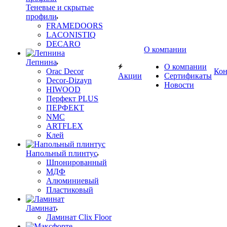
Теневые и скрытые
профили
FRAMEDOORS
LACONISTIQ
DECARO
О компании
Лепнина
О компании
Orac Decor
Кон
Акции
Сертификаты
Decor-Dizayn
Новости
HIWOOD
Перфект PLUS
ПЕРФЕКТ
NMC
ARTFLEX
Клей
Напольный плинтус
Шпонированный
МДФ
Алюминиевый
Пластиковый
Ламинат
Ламинат Clix Floor