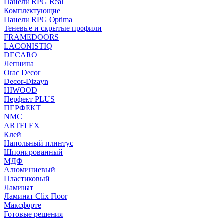
Панели RPG Real
Комплектующие
Панели RPG Optima
Теневые и скрытые профили
FRAMEDOORS
LACONISTIQ
DECARO
Лепнина
Orac Decor
Decor-Dizayn
HIWOOD
Перфект PLUS
ПЕРФЕКТ
NMC
ARTFLEX
Клей
Напольный плинтус
Шпонированный
МДФ
Алюминиевый
Пластиковый
Ламинат
Ламинат Clix Floor
Максфорте
Готовые решения