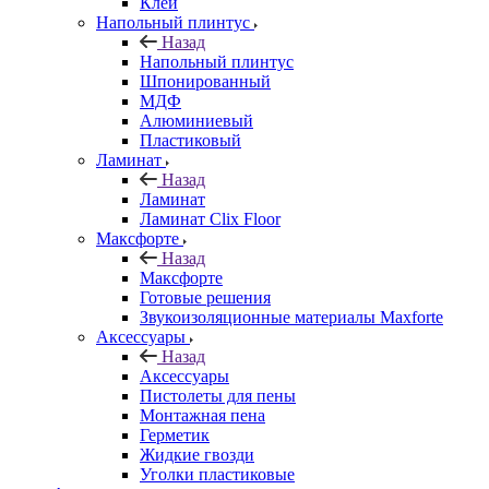
Клей
Напольный плинтус
Назад
Напольный плинтус
Шпонированный
МДФ
Алюминиевый
Пластиковый
Ламинат
Назад
Ламинат
Ламинат Clix Floor
Максфорте
Назад
Максфорте
Готовые решения
Звукоизоляционные материалы Maxforte
Аксессуары
Назад
Аксессуары
Пистолеты для пены
Монтажная пена
Герметик
Жидкие гвозди
Уголки пластиковые