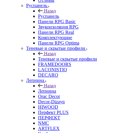
Отливы
Руспанель
Назад
Руспанель
Панели RPG Basic
Звукоизоляция RPG
Панели RPG Real
Комплектующие
Панели RPG Optima
Теневые и скрытые профили
Назад
Теневые и скрытые профили
FRAMEDOORS
LACONISTIQ
DECARO
Лепнина
Назад
Лепнина
Orac Decor
Decor-Dizayn
HIWOOD
Перфект PLUS
ПЕРФЕКТ
NMC
ARTFLEX