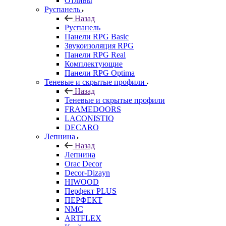
Отливы
Руспанель
Назад
Руспанель
Панели RPG Basic
Звукоизоляция RPG
Панели RPG Real
Комплектующие
Панели RPG Optima
Теневые и скрытые профили
Назад
Теневые и скрытые профили
FRAMEDOORS
LACONISTIQ
DECARO
Лепнина
Назад
Лепнина
Orac Decor
Decor-Dizayn
HIWOOD
Перфект PLUS
ПЕРФЕКТ
NMC
ARTFLEX