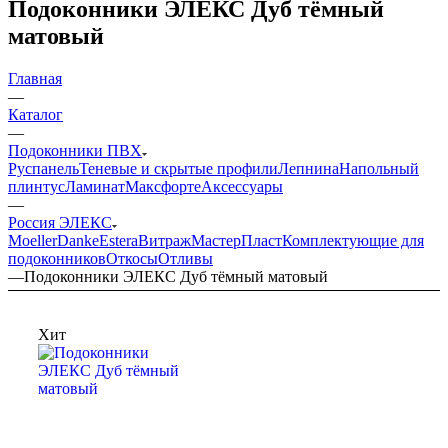
Подоконники ЭЛЕКС Дуб тёмный
матовый
Главная
—
Каталог
—
Подоконники ПВХ
Руспанель
Теневые и скрытые профили
Лепнина
Напольный
плинтус
Ламинат
Максфорте
Аксессуары
—
Россия ЭЛЕКС
Moeller
Danke
Estera
Витраж
МастерПласт
Комплектующие для
подоконников
Откосы
Отливы
—
Подоконники ЭЛЕКС Дуб тёмный матовый
Хит