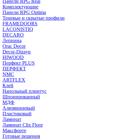
Панели RPG Real
Комплектующие
Панели RPG Optima
Теневые и скрытые профили
FRAMEDOORS
LACONISTIQ
DECARO
Лепнина
Orac Decor
Decor-Dizayn
HIWOOD
Перфект PLUS
ПЕРФЕКТ
NMC
ARTFLEX
Клей
Напольный плинтус
Шпонированный
МДФ
Алюминиевый
Пластиковый
Ламинат
Ламинат Clix Floor
Максфорте
Готовые решения