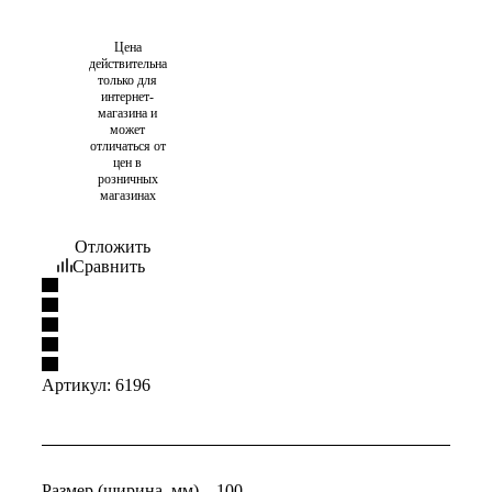
Цена
действительна
только для
интернет-
магазина и
может
отличаться от
цен в
розничных
магазинах
Отложить
Сравнить
Артикул:
6196
Размер (ширина, мм)
—
100