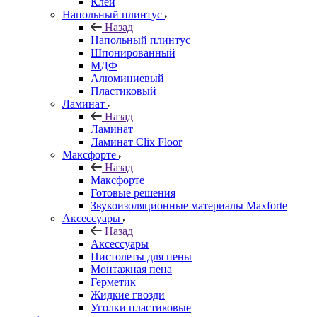
Клей
Напольный плинтус
Назад
Напольный плинтус
Шпонированный
МДФ
Алюминиевый
Пластиковый
Ламинат
Назад
Ламинат
Ламинат Clix Floor
Максфорте
Назад
Максфорте
Готовые решения
Звукоизоляционные материалы Maxforte
Аксессуары
Назад
Аксессуары
Пистолеты для пены
Монтажная пена
Герметик
Жидкие гвозди
Уголки пластиковые