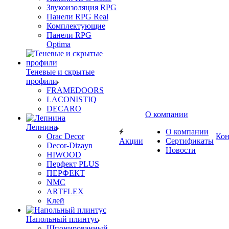
Звукоизоляция RPG
Панели RPG Real
Комплектующие
Панели RPG
Optima
Теневые и скрытые
профили
FRAMEDOORS
LACONISTIQ
DECARO
О компании
Лепнина
О компании
Orac Decor
Кон
Акции
Сертификаты
Decor-Dizayn
Новости
HIWOOD
Перфект PLUS
ПЕРФЕКТ
NMC
ARTFLEX
Клей
Напольный плинтус
Шпонированный