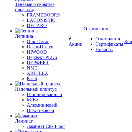
Теневые и скрытые
профили
FRAMEDOORS
LACONISTIQ
DECARO
О компании
Лепнина
О компании
Orac Decor
Кон
Акции
Сертификаты
Decor-Dizayn
Новости
HIWOOD
Перфект PLUS
ПЕРФЕКТ
NMC
ARTFLEX
Клей
Напольный плинтус
Шпонированный
МДФ
Алюминиевый
Пластиковый
Ламинат
Ламинат Clix Floor