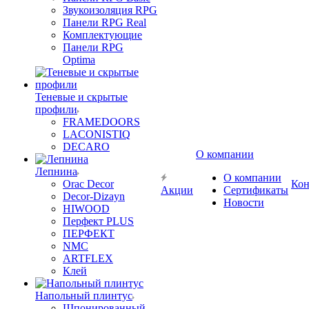
Звукоизоляция RPG
Панели RPG Real
Комплектующие
Панели RPG
Optima
Теневые и скрытые
профили
FRAMEDOORS
LACONISTIQ
DECARO
О компании
Лепнина
О компании
Orac Decor
Кон
Акции
Сертификаты
Decor-Dizayn
Новости
HIWOOD
Перфект PLUS
ПЕРФЕКТ
NMC
ARTFLEX
Клей
Напольный плинтус
Шпонированный