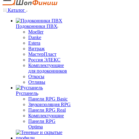
Каталог
Подоконники ПВХ
Moeller
Danke
Estera
Витраж
МастерПласт
Россия ЭЛЕКС
Комплектующие
для подоконников
Откосы
Отливы
Руспанель
Панели RPG Basic
Звукоизоляция RPG
Панели RPG Real
Комплектующие
Панели RPG
Optima