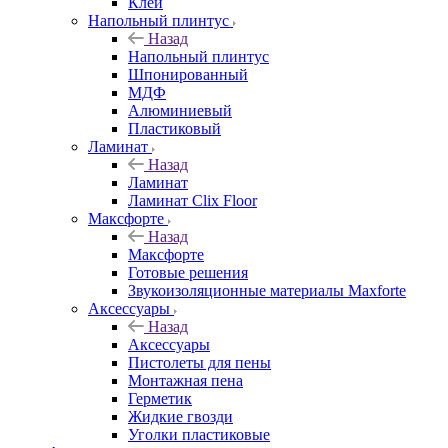
Клей
Напольный плинтус
Назад
Напольный плинтус
Шпонированный
МДФ
Алюминиевый
Пластиковый
Ламинат
Назад
Ламинат
Ламинат Clix Floor
Максфорте
Назад
Максфорте
Готовые решения
Звукоизоляционные материалы Maxforte
Аксессуары
Назад
Аксессуары
Пистолеты для пены
Монтажная пена
Герметик
Жидкие гвозди
Уголки пластиковые