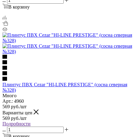
В корзину
Плинтус ПВХ Cezar "HI-LINE PRESTIGE" (сосна северная
№328)
Много
Арт.: 4960
569
руб.
/шт
Варианты цен
569
руб.
/шт
Подробности
В корзину