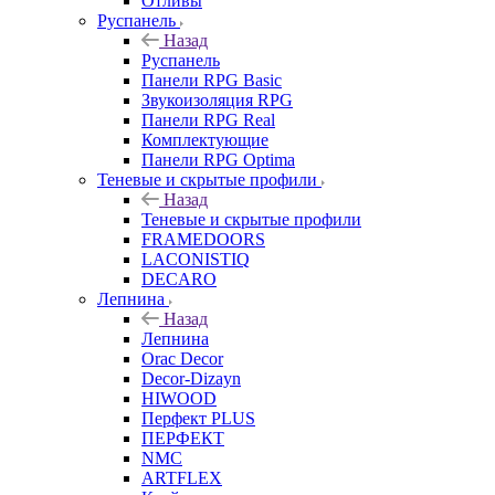
Отливы
Руспанель
Назад
Руспанель
Панели RPG Basic
Звукоизоляция RPG
Панели RPG Real
Комплектующие
Панели RPG Optima
Теневые и скрытые профили
Назад
Теневые и скрытые профили
FRAMEDOORS
LACONISTIQ
DECARO
Лепнина
Назад
Лепнина
Orac Decor
Decor-Dizayn
HIWOOD
Перфект PLUS
ПЕРФЕКТ
NMC
ARTFLEX