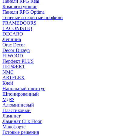
Панели RPG Real
Комплектующие
Панели RPG Optima
Теневые и скрытые профили
FRAMEDOORS
LACONISTIQ
DECARO
Лепнина
Orac Decor
Decor-Dizayn
HIWOOD
Перфект PLUS
ПЕРФЕКТ
NMC
ARTFLEX
Клей
Напольный плинтус
Шпонированный
МДФ
Алюминиевый
Пластиковый
Ламинат
Ламинат Clix Floor
Максфорте
Готовые решения