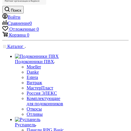
Поиск
Войти
Сравнение
0
Отложенные
0
Корзина
0
Каталог
Подоконники ПВХ
Moeller
Danke
Estera
Витраж
МастерПласт
Россия ЭЛЕКС
Комплектующие
для подоконников
Откосы
Отливы
Руспанель
Панели RPG Basic