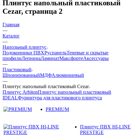
Плинтус напольный пластиковый
Cezar, страница 2
Главная
—
Каталог
—
Напольный плинтус
Подоконники ПВХ
Руспанель
Теневые и скрытые
профили
Лепнина
Ламинат
Максфорте
Аксессуары
—
Пластиковый
Шпонированный
МДФ
Алюминиевый
—
Плинтус напольный пластиковый Cezar
Плинтус Arbiton
Плинтус напольный пластиковый
IDEAL
Фурнитура для пластикового плинтуса
PREMIUM
Плинтус ПВХ HI-LINE
PRESTIGE