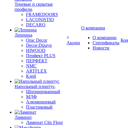
Теневые и скрытые
профили
FRAMEDOORS
LACONISTIQ
DECARO
О компании
Лепнина
О компании
Orac Decor
Кон
Акции
Сертификаты
Decor-Dizayn
Новости
HIWOOD
Перфект PLUS
ПЕРФЕКТ
NMC
ARTFLEX
Клей
Напольный плинтус
Шпонированный
МДФ
Алюминиевый
Пластиковый
Ламинат
Ламинат Clix Floor