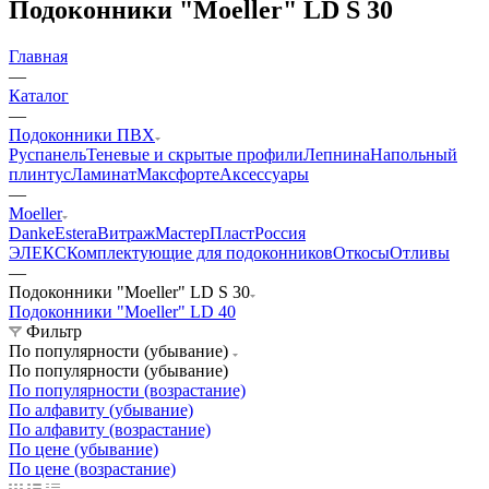
Подоконники "Moeller" LD S 30
Главная
—
Каталог
—
Подоконники ПВХ
Руспанель
Теневые и скрытые профили
Лепнина
Напольный
плинтус
Ламинат
Максфорте
Аксессуары
—
Moeller
Danke
Estera
Витраж
МастерПласт
Россия
ЭЛЕКС
Комплектующие для подоконников
Откосы
Отливы
—
Подоконники "Moeller" LD S 30
Подоконники "Moeller" LD 40
Фильтр
По популярности (убывание)
По популярности (убывание)
По популярности (возрастание)
По алфавиту (убывание)
По алфавиту (возрастание)
По цене (убывание)
По цене (возрастание)