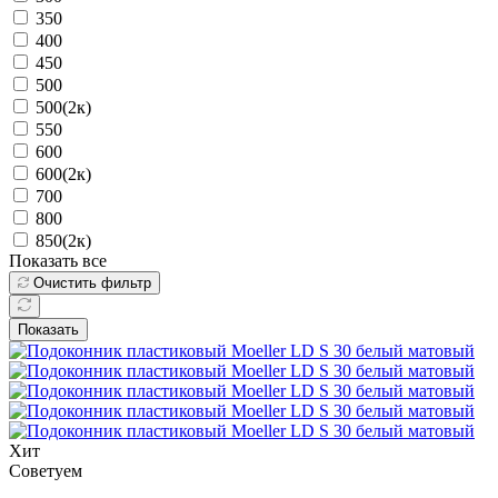
350
400
450
500
500(2к)
550
600
600(2к)
700
800
850(2к)
Показать все
Очистить фильтр
Показать
Хит
Советуем