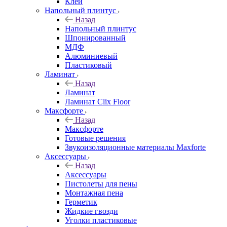
Клей
Напольный плинтус
Назад
Напольный плинтус
Шпонированный
МДФ
Алюминиевый
Пластиковый
Ламинат
Назад
Ламинат
Ламинат Clix Floor
Максфорте
Назад
Максфорте
Готовые решения
Звукоизоляционные материалы Maxforte
Аксессуары
Назад
Аксессуары
Пистолеты для пены
Монтажная пена
Герметик
Жидкие гвозди
Уголки пластиковые