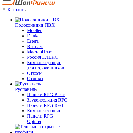
Каталог
Подоконники ПВХ
Moeller
Danke
Estera
Витраж
МастерПласт
Россия ЭЛЕКС
Комплектующие
для подоконников
Откосы
Отливы
Руспанель
Панели RPG Basic
Звукоизоляция RPG
Панели RPG Real
Комплектующие
Панели RPG
Optima