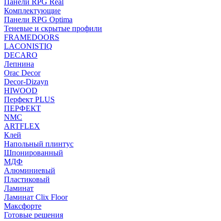
Панели RPG Real
Комплектующие
Панели RPG Optima
Теневые и скрытые профили
FRAMEDOORS
LACONISTIQ
DECARO
Лепнина
Orac Decor
Decor-Dizayn
HIWOOD
Перфект PLUS
ПЕРФЕКТ
NMC
ARTFLEX
Клей
Напольный плинтус
Шпонированный
МДФ
Алюминиевый
Пластиковый
Ламинат
Ламинат Clix Floor
Максфорте
Готовые решения