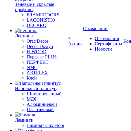
Теневые и скрытые
профили
FRAMEDOORS
LACONISTIQ
DECARO
О компании
Лепнина
О компании
Orac Decor
Кон
Акции
Сертификаты
Decor-Dizayn
Новости
HIWOOD
Перфект PLUS
ПЕРФЕКТ
NMC
ARTFLEX
Клей
Напольный плинтус
Шпонированный
МДФ
Алюминиевый
Пластиковый
Ламинат
Ламинат Clix Floor