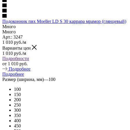
Подоконник пвх Moeller LD S 30 каррара мрамор (глянцевый)
Много
Много
Арт.: 3247
1 010
руб.
/м
Варианты цен
1 010
руб.
/м
Подробности
от
1 010 руб.
Подробнее
Подробнее
Размер (ширина, мм)
—
100
100
150
200
250
300
350
400
450