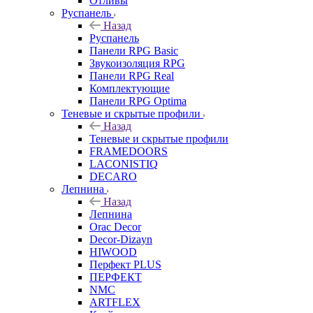
Отливы
Руспанель
Назад
Руспанель
Панели RPG Basic
Звукоизоляция RPG
Панели RPG Real
Комплектующие
Панели RPG Optima
Теневые и скрытые профили
Назад
Теневые и скрытые профили
FRAMEDOORS
LACONISTIQ
DECARO
Лепнина
Назад
Лепнина
Orac Decor
Decor-Dizayn
HIWOOD
Перфект PLUS
ПЕРФЕКТ
NMC
ARTFLEX