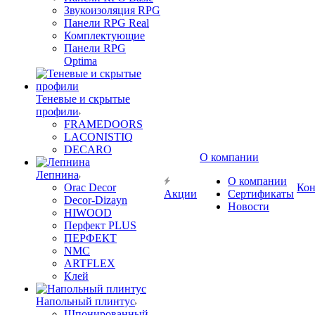
Звукоизоляция RPG
Панели RPG Real
Комплектующие
Панели RPG
Optima
Теневые и скрытые
профили
FRAMEDOORS
LACONISTIQ
DECARO
О компании
Лепнина
О компании
Orac Decor
Кон
Акции
Сертификаты
Decor-Dizayn
Новости
HIWOOD
Перфект PLUS
ПЕРФЕКТ
NMC
ARTFLEX
Клей
Напольный плинтус
Шпонированный