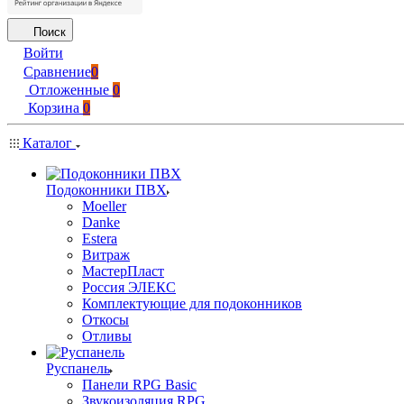
Поиск
Войти
Сравнение
0
Отложенные
0
Корзина
0
Каталог
Подоконники ПВХ
Moeller
Danke
Estera
Витраж
МастерПласт
Россия ЭЛЕКС
Комплектующие для подоконников
Откосы
Отливы
Руспанель
Панели RPG Basic
Звукоизоляция RPG