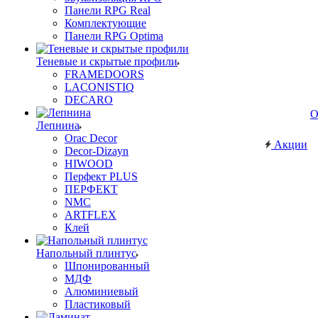
Панели RPG Real
Комплектующие
Панели RPG Optima
Теневые и скрытые профили
FRAMEDOORS
LACONISTIQ
DECARO
О
Лепнина
Orac Decor
Акции
Decor-Dizayn
HIWOOD
Перфект PLUS
ПЕРФЕКТ
NMC
ARTFLEX
Клей
Напольный плинтус
Шпонированный
МДФ
Алюминиевый
Пластиковый