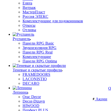
Estera
Витраж
МастерПласт
Россия ЭЛЕКС
Комплектующие для подоконников
Откосы
Отливы
Руспанель
Панели RPG Basic
Звукоизоляция RPG
Панели RPG Real
Комплектующие
Панели RPG Optima
Теневые и скрытые профили
FRAMEDOORS
LACONISTIQ
DECARO
О
Лепнина
Orac Decor
Акции
Decor-Dizayn
HIWOOD
Перфект PLUS