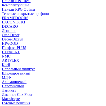
Панели RPG Real
Комплектующие
Панели RPG Optima
Теневые и скрытые профили
FRAMEDOORS
LACONISTIQ
DECARO
Лепнина
Orac Decor
Decor-Dizayn
HIWOOD
Перфект PLUS
ПЕРФЕКТ
NMC
ARTFLEX
Клей
Напольный плинтус
Шпонированный
МДФ
Алюминиевый
Пластиковый
Ламинат
Ламинат Clix Floor
Максфорте
Готовые решения